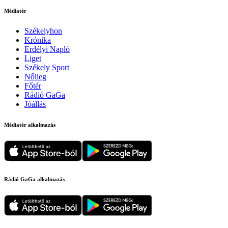
Médiatér
Székelyhon
Krónika
Erdélyi Napló
Liget
Székely Sport
Nőileg
Főtér
Rádió GaGa
Jóállás
Médiatér alkalmazás
Rádió GaGa alkalmazás