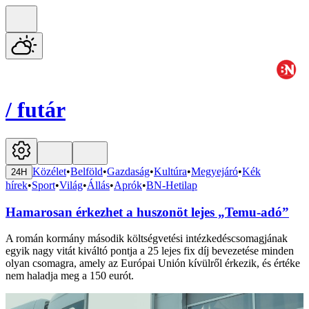
/
futár
Közélet
•
Belföld
•
Gazdaság
•
Kultúra
•
Megyejáró
•
Kék
24H
hírek
•
Sport
•
Világ
•
Állás
•
Aprók
•
BN-Hetilap
Hamarosan érkezhet a huszonöt lejes „Temu-adó”
A román kormány második költségvetési intézkedéscsomagjának
egyik nagy vitát kiváltó pontja a 25 lejes fix díj bevezetése minden
olyan csomagra, amely az Európai Unión kívülről érkezik, és értéke
nem haladja meg a 150 eurót.