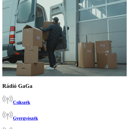
Rádió GaGa
Csíkszék
Gyergyószék