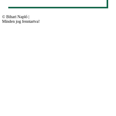
©
Bihari Napló
|
Minden jog fenntartva!