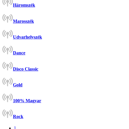
Háromszék
Marosszék
Udvarhelyszék
Dance
Disco Classic
Gold
100% Magyar
Rock
1