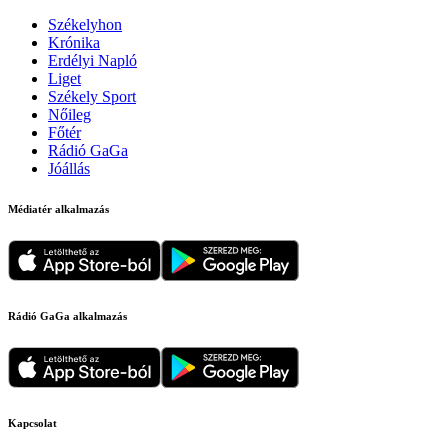
Székelyhon
Krónika
Erdélyi Napló
Liget
Székely Sport
Nőileg
Főtér
Rádió GaGa
Jóállás
Médiatér alkalmazás
Rádió GaGa alkalmazás
Kapcsolat