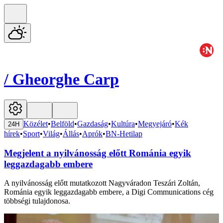
/
Gheorghe Carp
Közélet
•
Belföld
•
Gazdaság
•
Kultúra
•
Megyejáró
•
Kék
24H
hírek
•
Sport
•
Világ
•
Állás
•
Aprók
•
BN-Hetilap
Megjelent a nyilvánosság előtt Románia egyik
leggazdagabb embere
A nyilvánosság előtt mutatkozott Nagyváradon Teszári Zoltán,
Románia egyik leggazdagabb embere, a Digi Communications cég
többségi tulajdonosa.