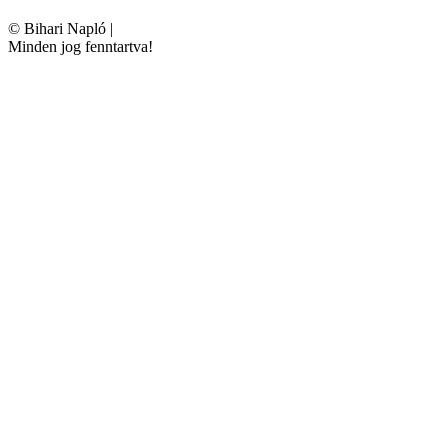
©
Bihari Napló
|
Minden jog fenntartva!