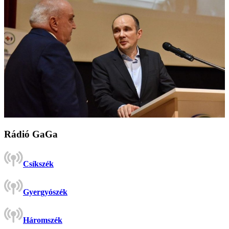
Rádió GaGa
Csíkszék
Gyergyószék
Háromszék