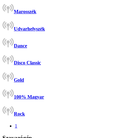
Marosszék
Udvarhelyszék
Dance
Disco Classic
Gold
100% Magyar
Rock
1
Szavazógép