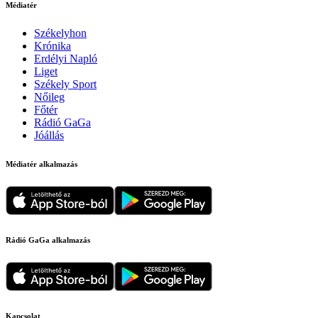
Médiatér
Székelyhon
Krónika
Erdélyi Napló
Liget
Székely Sport
Nőileg
Főtér
Rádió GaGa
Jóállás
Médiatér alkalmazás
Rádió GaGa alkalmazás
Kapcsolat