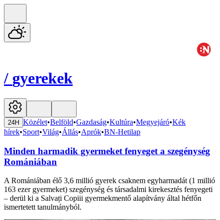
/
gyerekek
Közélet
•
Belföld
•
Gazdaság
•
Kultúra
•
Megyejáró
•
Kék
24H
hírek
•
Sport
•
Világ
•
Állás
•
Aprók
•
BN-Hetilap
Minden harmadik gyermeket fenyeget a szegénység
Romániában
A Romániában élő 3,6 millió gyerek csaknem egyharmadát (1 millió
163 ezer gyermeket) szegénység és társadalmi kirekesztés fenyegeti
– derül ki a Salvați Copiii gyermekmentő alapítvány által hétfőn
ismertetett tanulmányból.