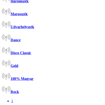
Háromszék
Marosszék
Udvarhelyszék
Dance
Disco Classic
Gold
100% Magyar
Rock
1