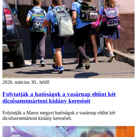
2026. március 30., hétfő
Folytatják a hatóságok a vasárnap eltűnt két
dicsőszentmártoni kislány keresését
Folytatják a Maros megyei hatóságok a vasárnap eltűnt két
dicsőszentmártoni kislány keresését.