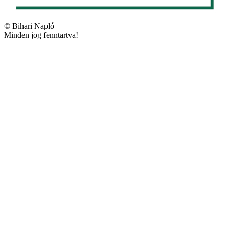
©
Bihari Napló
|
Minden jog fenntartva!