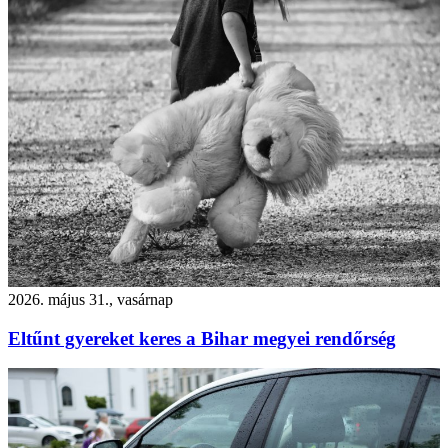
2026. május 31., vasárnap
Eltűnt gyereket keres a Bihar megyei rendőrség