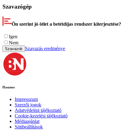
Szavazógép
Ön szerint jó ötlet a betétdíjas rendszer kiterjesztése?
Igen
Nem
Szavazás eredménye
Szavazok
Hasznos
Impresszum
Szerzői jogok
Adatvédelmi tájékoztató
Cookie-kezelési tájékoztató
Médiaajánlat
Sütibeállítások