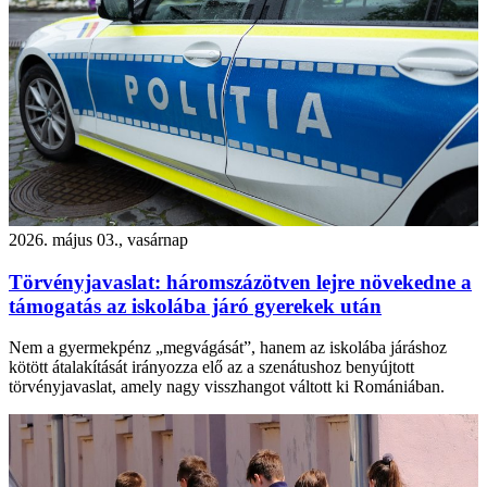
2026. május 03., vasárnap
Törvényjavaslat: háromszázötven lejre növekedne a
támogatás az iskolába járó gyerekek után
Nem a gyermekpénz „megvágását”, hanem az iskolába járáshoz
kötött átalakítását irányozza elő az a szenátushoz benyújtott
törvényjavaslat, amely nagy visszhangot váltott ki Romániában.