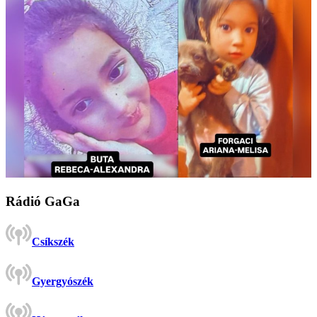
Rádió GaGa
Csíkszék
Gyergyószék