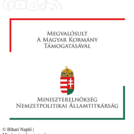
©
Bihari Napló
|