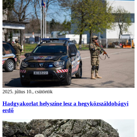
2025. július 10., csütörtök
Hadgyakorlat helyszíne lesz a hegyközszáldobágyi
erdő