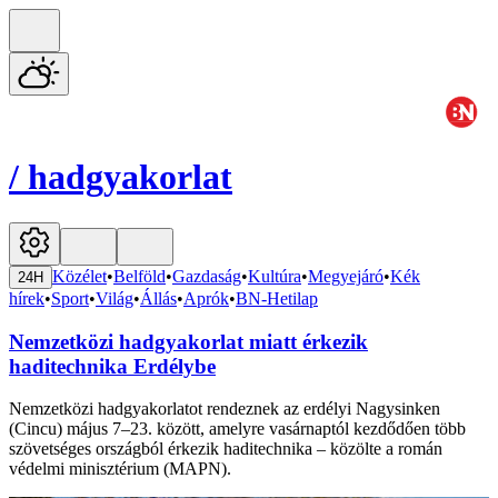
/
hadgyakorlat
Közélet
•
Belföld
•
Gazdaság
•
Kultúra
•
Megyejáró
•
Kék
24H
hírek
•
Sport
•
Világ
•
Állás
•
Aprók
•
BN-Hetilap
Nemzetközi hadgyakorlat miatt érkezik
haditechnika Erdélybe
Nemzetközi hadgyakorlatot rendeznek az erdélyi Nagysinken
(Cincu) május 7–23. között, amelyre vasárnaptól kezdődően több
szövetséges országból érkezik haditechnika – közölte a román
védelmi minisztérium (MAPN).