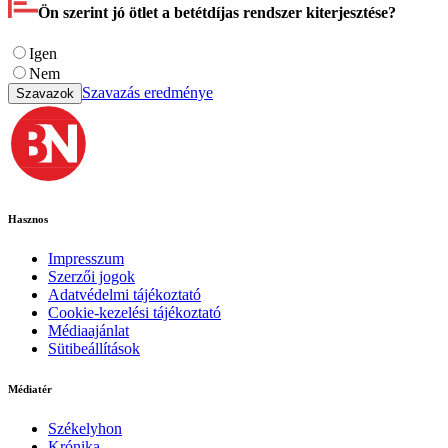
Ön szerint jó ötlet a betétdíjas rendszer kiterjesztése?
Igen
Nem
Szavazás eredménye
Szavazok
Hasznos
Impresszum
Szerzői jogok
Adatvédelmi tájékoztató
Cookie-kezelési tájékoztató
Médiaajánlat
Sütibeállítások
Médiatér
Székelyhon
Krónika