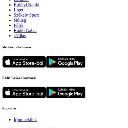
Erdélyi Napló
Liget
Székely Sport
Nőileg
Főtér
Rádió GaGa
Jóállás
Médiatér alkalmazás
Rádió GaGa alkalmazás
Kapcsolat
Írjon nekünk