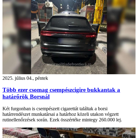
2025. július 04., péntek
Több ezer csomag csempészcigire bukkantak a
határőrök Borsnál
Két furgonban is csempészett cigarettát találtak a borsi
határrendészet munkatársai a határhoz közeli utakon végzett
rutinellenőrzések során. Ezek összértéke mintegy 260.000 lej.