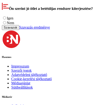
Ön szerint jó ötlet a betétdíjas rendszer kiterjesztése?
Igen
Nem
Szavazás eredménye
Szavazok
Hasznos
Impresszum
Szerzői jogok
Adatvédelmi tájékoztató
Cookie-kezelési tájékoztató
Médiaajánlat
Sütibeállítások
Médiatér