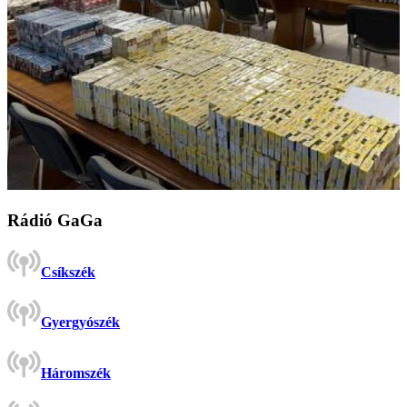
Rádió GaGa
Csíkszék
Gyergyószék
Háromszék