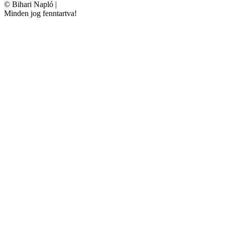
©
Bihari Napló
|
Minden jog fenntartva!