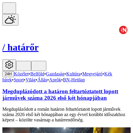
/
határőr
Közélet
•
Belföld
•
Gazdaság
•
Kultúra
•
Megyejáró
•
Kék
24H
hírek
•
Sport
•
Világ
•
Állás
•
Aprók
•
BN-Hetilap
Megduplázódott a határon feltartóztatott lopott
járművek száma 2026 első két hónapjában
Megduplázódott a román határon feltartóztatott lopott járművek
száma 2026 első két hónapjában az egy évvel korábbi időszakhoz
képest – közölte vasárnap a határrendőrség.