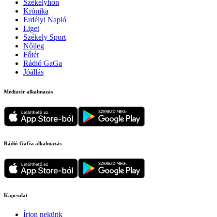
Székelyhon
Krónika
Erdélyi Napló
Liget
Székely Sport
Nőileg
Főtér
Rádió GaGa
Jóállás
Médiatér alkalmazás
Rádió GaGa alkalmazás
Kapcsolat
Írjon nekünk