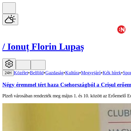
/
Ionuț Florin Lupaș
Közélet
•
Belföld
•
Gazdaság
•
Kultúra
•
Megyejáró
•
Kék hírek
•
Spor
24H
Négy éremmel tért haza Csehországból a Crișul erőem
Plzeň városában rendezték meg május 1. és 10. között az Erőemelő E