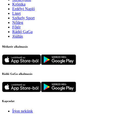
Krónika
Erdélyi Napló
Liget
Székely Sport
Nőileg
Főtér
Rádió GaGa
Jóállás
Médiatér alkalmazás
Rádió GaGa alkalmazás
Kapcsolat
Írjon nekünk