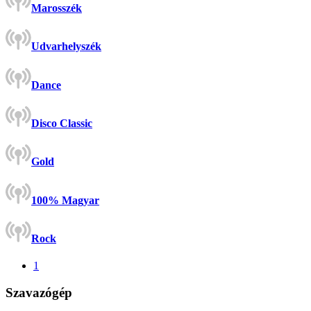
Marosszék
Udvarhelyszék
Dance
Disco Classic
Gold
100% Magyar
Rock
1
Szavazógép