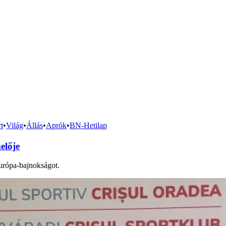
t
•
Világ
•
Állás
•
Aprók
•
BN-Hetilap
elője
urópa-bajnokságot.