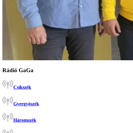
Rádió GaGa
Csíkszék
Gyergyószék
Háromszék