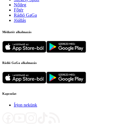
Nőileg
Főtér
Rádió GaGa
Jóállás
Médiatér alkalmazás
Rádió GaGa alkalmazás
Kapcsolat
Írjon nekünk