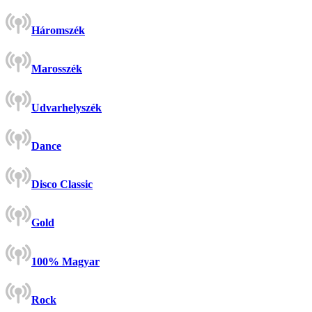
Háromszék
Marosszék
Udvarhelyszék
Dance
Disco Classic
Gold
100% Magyar
Rock