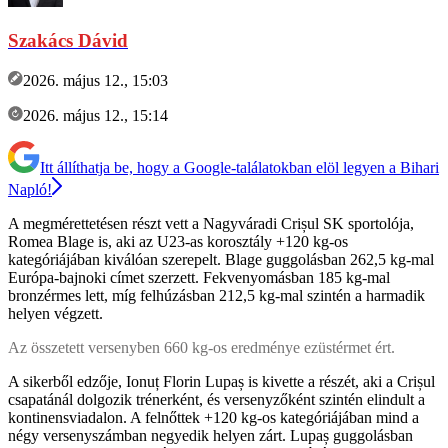
Szakács Dávid
2026. május 12., 15:03
2026. május 12., 15:14
Itt állíthatja be, hogy a Google-találatokban elöl legyen a Bihari
Napló!
A megmérettetésen részt vett a Nagyváradi Crișul SK sportolója,
Romea Blage is, aki az U23-as korosztály +120 kg-os
kategóriájában kiválóan szerepelt. Blage guggolásban 262,5 kg-mal
Európa-bajnoki címet szerzett. Fekvenyomásban 185 kg-mal
bronzérmes lett, míg felhúzásban 212,5 kg-mal szintén a harmadik
helyen végzett.
Az összetett versenyben 660 kg-os eredménye ezüstérmet ért.
A sikerből edzője, Ionuț Florin Lupaș is kivette a részét, aki a Crișul
csapatánál dolgozik trénerként, és versenyzőként szintén elindult a
kontinensviadalon. A felnőttek +120 kg-os kategóriájában mind a
négy versenyszámban negyedik helyen zárt. Lupaș guggolásban