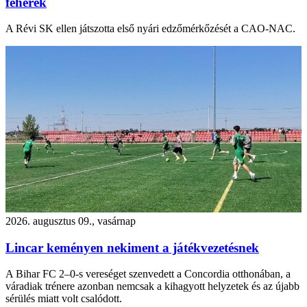
fehérek
A Révi SK ellen játszotta első nyári edzőmérkőzését a CAO-NAC.
2026. augusztus 09., vasárnap
Lincar keményen nekiment a játékvezetésnek
A Bihar FC 2–0-s vereséget szenvedett a Concordia otthonában, a
váradiak trénere azonban nemcsak a kihagyott helyzetek és az újabb
sérülés miatt volt csalódott.