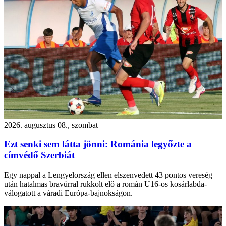
2026. augusztus 08., szombat
Ezt senki sem látta jönni: Románia legyőzte a
címvédő Szerbiát
Egy nappal a Lengyelország ellen elszenvedett 43 pontos vereség
után hatalmas bravúrral rukkolt elő a román U16-os kosárlabda-
válogatott a váradi Európa-bajnokságon.