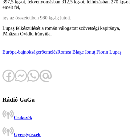
397,5 kg-ot, fekvenyomásban 312,5 kg-ot, felhúzásban 270 kg-ot
emelt fel,
így az összetettben 980 kg-ig jutott.
Lupaș felkészülését a román válogatott szövetségi kapitánya,
Pănăzan Ovidiu irányítja.
Európa-bajnokság
erőemelés
Romea Blage
Ionuț Florin Lupaș
Rádió GaGa
Csíkszék
Gyergyószék