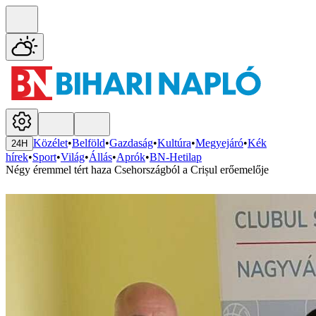
Közélet
•
Belföld
•
Gazdaság
•
Kultúra
•
Megyejáró
•
Kék
24H
hírek
•
Sport
•
Világ
•
Állás
•
Aprók
•
BN-Hetilap
Négy éremmel tért haza Csehországból a Crișul erőemelője