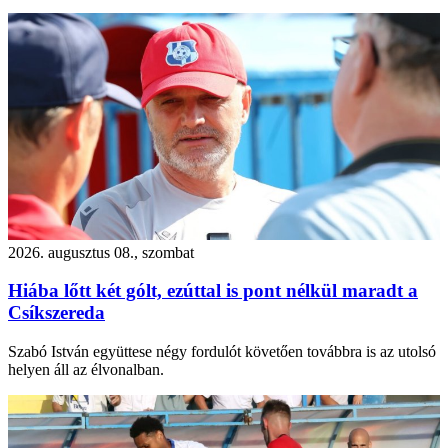
2026. augusztus 08., szombat
Hiába lőtt két gólt, ezúttal is pont nélkül maradt a
Csíkszereda
Szabó István együttese négy fordulót követően továbbra is az utolsó
helyen áll az élvonalban.