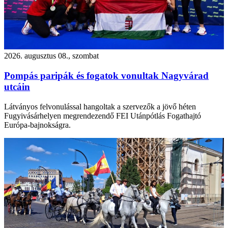
2026. augusztus 08., szombat
Pompás paripák és fogatok vonultak Nagyvárad
utcáin
Látványos felvonulással hangoltak a szervezők a jövő héten
Fugyivásárhelyen megrendezendő FEI Utánpótlás Fogathajtó
Európa-bajnokságra.