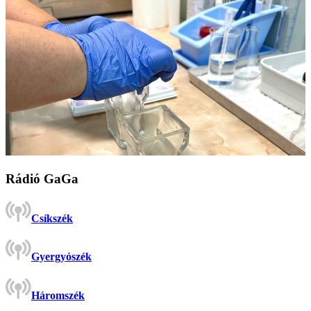
Rádió GaGa
Csíkszék
Gyergyószék
Háromszék