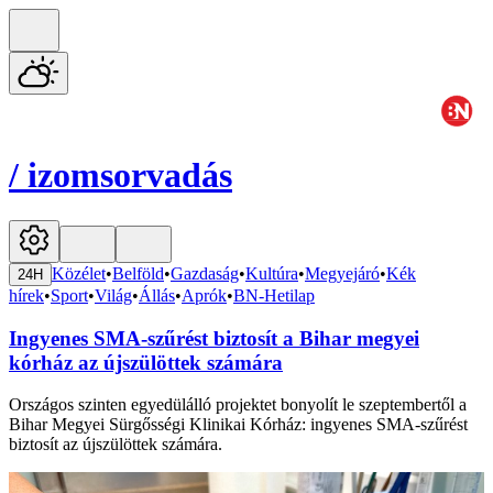
/
izomsorvadás
Közélet
•
Belföld
•
Gazdaság
•
Kultúra
•
Megyejáró
•
Kék
24H
hírek
•
Sport
•
Világ
•
Állás
•
Aprók
•
BN-Hetilap
Ingyenes SMA-szűrést biztosít a Bihar megyei
kórház az újszülöttek számára
Országos szinten egyedülálló projektet bonyolít le szeptembertől a
Bihar Megyei Sürgősségi Klinikai Kórház: ingyenes SMA-szűrést
biztosít az újszülöttek számára.