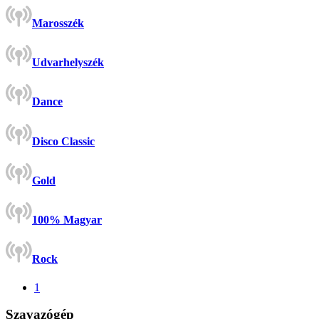
Marosszék
Udvarhelyszék
Dance
Disco Classic
Gold
100% Magyar
Rock
1
Szavazógép