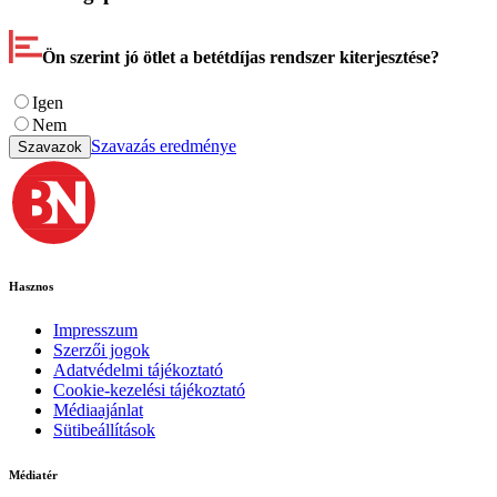
Ön szerint jó ötlet a betétdíjas rendszer kiterjesztése?
Igen
Nem
Szavazás eredménye
Szavazok
Hasznos
Impresszum
Szerzői jogok
Adatvédelmi tájékoztató
Cookie-kezelési tájékoztató
Médiaajánlat
Sütibeállítások
Médiatér