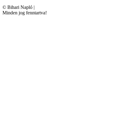
©
Bihari Napló
|
Minden jog fenntartva!