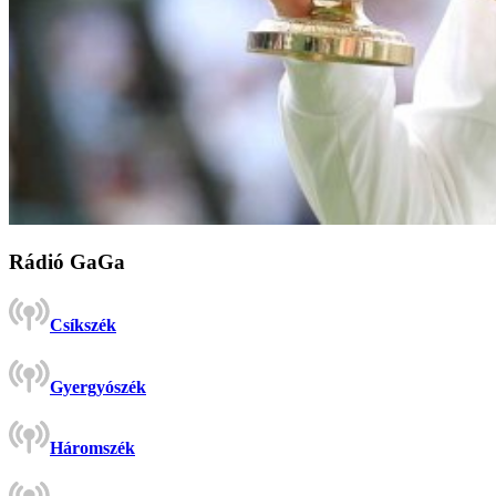
Rádió GaGa
Csíkszék
Gyergyószék
Háromszék