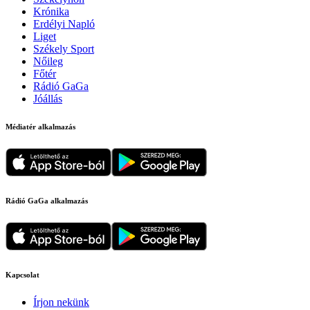
Krónika
Erdélyi Napló
Liget
Székely Sport
Nőileg
Főtér
Rádió GaGa
Jóállás
Médiatér alkalmazás
Rádió GaGa alkalmazás
Kapcsolat
Írjon nekünk