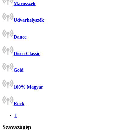
Marosszék
Udvarhelyszék
Dance
Disco Classic
Gold
100% Magyar
Rock
1
Szavazógép