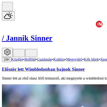
/
Jannik Sinner
Közélet
•
Belföld
•
Gazdaság
•
Kultúra
•
Megyejáró
•
Kék hírek
•
Spor
24H
Először lett Wimbledonban bajnok Sinner
Sinner lett az első olasz férfi teniszező, aki megnyerte a wimbledoni 