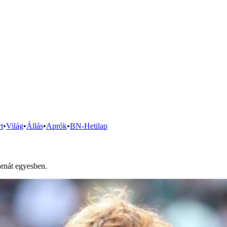
t
•
Világ
•
Állás
•
Aprók
•
BN-Hetilap
tornát egyesben.