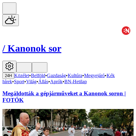
/
Kanonok sor
Közélet
•
Belföld
•
Gazdaság
•
Kultúra
•
Megyejáró
•
Kék
24H
hírek
•
Sport
•
Világ
•
Állás
•
Aprók
•
BN-Hetilap
Megáldották a gépjárműveket a Kanonok soron |
FOTÓK