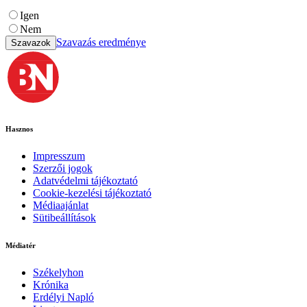
Igen
Nem
Szavazás eredménye
Szavazok
Hasznos
Impresszum
Szerzői jogok
Adatvédelmi tájékoztató
Cookie-kezelési tájékoztató
Médiaajánlat
Sütibeállítások
Médiatér
Székelyhon
Krónika
Erdélyi Napló