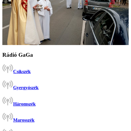
Rádió GaGa
Csíkszék
Gyergyószék
Háromszék
Marosszék