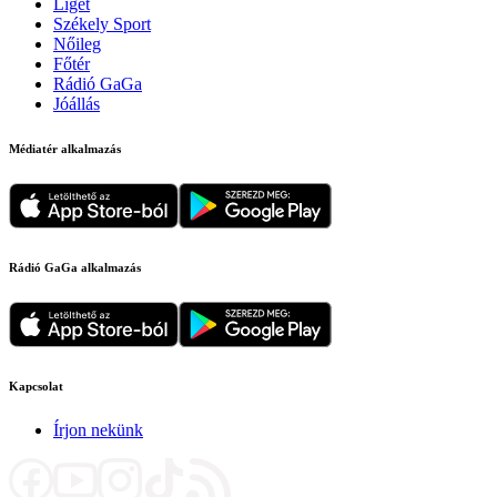
Liget
Székely Sport
Nőileg
Főtér
Rádió GaGa
Jóállás
Médiatér alkalmazás
Rádió GaGa alkalmazás
Kapcsolat
Írjon nekünk