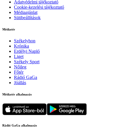
Adatvédelmi tájékoztató
Cookie-kezelési tájékoztató
Médiaajánlat
Sütibeállítások
Médiatér
Székelyhon
Krónika
Erdélyi Napló
Liget
Székely Sport
Nőileg
Főtér
Rádió GaGa
Jóállás
Médiatér alkalmazás
Rádió GaGa alkalmazás