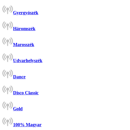
Gyergyószék
Háromszék
Marosszék
Udvarhelyszék
Dance
Disco Classic
Gold
100% Magyar