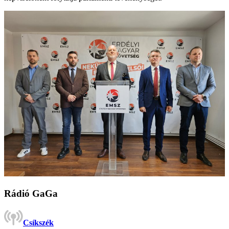
Rádió GaGa
Csíkszék