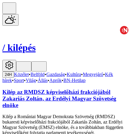
/
kilépés
Közélet
•
Belföld
•
Gazdaság
•
Kultúra
•
Megyejáró
•
Kék
24H
hírek
•
Sport
•
Világ
•
Állás
•
Aprók
•
BN-Hetilap
Kilép az RMDSZ képviselőházi frakciójából
Zakariás Zoltán, az Erdélyi Magyar Szövetség
elnöke
Kilép a Romániai Magyar Demokrata Szövetség (RMDSZ)
bukaresti képviselőházi frakciójából Zakariás Zoltán, az Erdélyi
Magyar Szövetség (EMSZ) elnöke, és a továbbiakban független
képviselőként folytatja parlamenti tevékenységét.