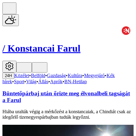
/
Konstancai Farul
Közélet
•
Belföld
•
Gazdaság
•
Kultúra
•
Megyejáró
•
Kék
24H
hírek
•
Sport
•
Világ
•
Állás
•
Aprók
•
BN-Hetilap
Büntetőpárbaj után őrizte meg élvonalbeli tagságát
a Farul
Hiába uralták végig a mérkőzést a konstancaiak, a Chindiát csak az
idegőrlő tizenegyespárbajban tudták legyőzni.