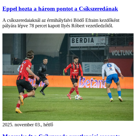
Eppel hozta a három pontot a Csíkszeredának
A csíkszeredaiaknál az érmihályfalvi Bödő Efraim kezdőként
pályára lépve 78 percet kapott Ilyés Róbert vezetőedzőtől.
2025. november 03., hétfő