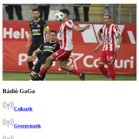
Rádió GaGa
Csíkszék
Gyergyószék