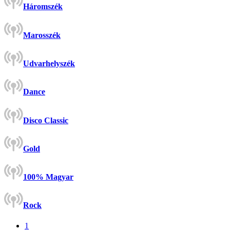
Háromszék
Marosszék
Udvarhelyszék
Dance
Disco Classic
Gold
100% Magyar
Rock
1