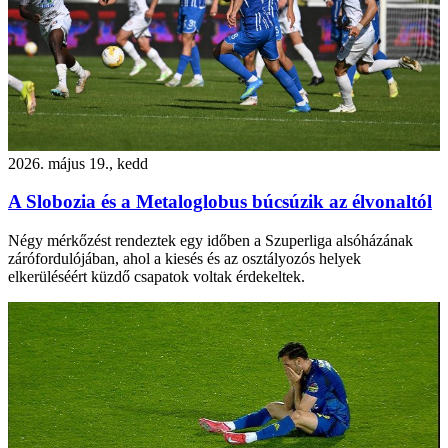
2026. május 19., kedd
A Slobozia és a Metaloglobus búcsúzik az élvonaltól
Négy mérkőzést rendeztek egy időben a Szuperliga alsóházának
zárófordulójában, ahol a kiesés és az osztályozós helyek
elkerüléséért küzdő csapatok voltak érdekeltek.