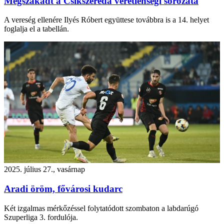
Megszakadt a Csíkszereda veretlenségi sorozata
A vereség ellenére Ilyés Róbert együttese továbbra is a 14. helyet
foglalja el a tabellán.
2025. július 27., vasárnap
Aradi öröm, fővárosi kudarc
Két izgalmas mérkőzéssel folytatódott szombaton a labdarúgó
Szuperliga 3. fordulója.