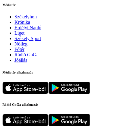
Médiatér
Székelyhon
Krónika
Erdélyi Napló
Liget
Székely Sport
Nőileg
Főtér
Rádió GaGa
Jóállás
Médiatér alkalmazás
Rádió GaGa alkalmazás