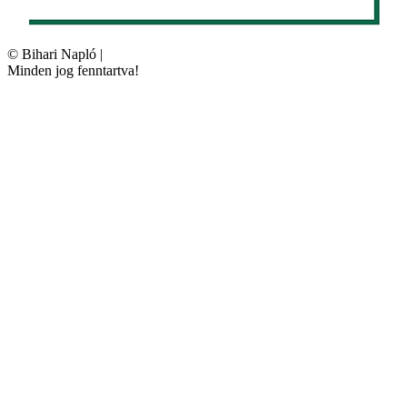
©
Bihari Napló
|
Minden jog fenntartva!