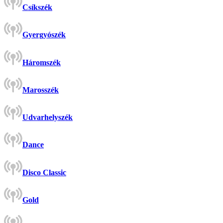
Csíkszék
Gyergyószék
Háromszék
Marosszék
Udvarhelyszék
Dance
Disco Classic
Gold