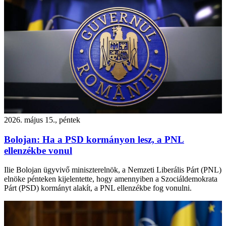
2026. május 15., péntek
Bolojan: Ha a PSD kormányon lesz, a PNL
ellenzékbe vonul
Ilie Bolojan ügyvivő miniszterelnök, a Nemzeti Liberális Párt (PNL)
elnöke pénteken kijelentette, hogy amennyiben a Szociáldemokrata
Párt (PSD) kormányt alakít, a PNL ellenzékbe fog vonulni.