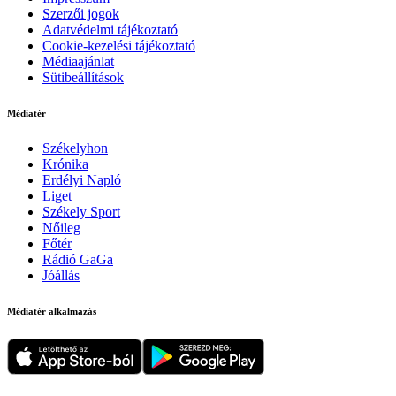
Szerzői jogok
Adatvédelmi tájékoztató
Cookie-kezelési tájékoztató
Médiaajánlat
Sütibeállítások
Médiatér
Székelyhon
Krónika
Erdélyi Napló
Liget
Székely Sport
Nőileg
Főtér
Rádió GaGa
Jóállás
Médiatér alkalmazás