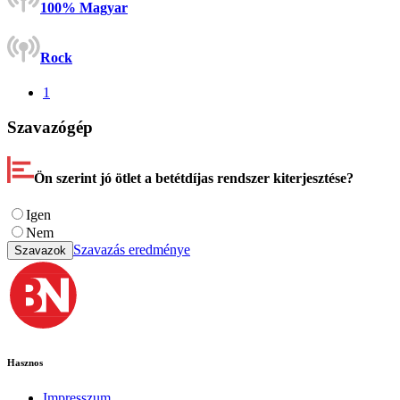
100% Magyar
Rock
1
Szavazógép
Ön szerint jó ötlet a betétdíjas rendszer kiterjesztése?
Igen
Nem
Szavazás eredménye
Szavazok
Hasznos
Impresszum