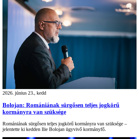
2026. június 23., kedd
Bolojan: Romániának sürgősen teljes jogkörű
kormányra van szüksége
Romániának sürgősen teljes jogkörű kormányra van szüksége –
jelentette ki kedden Ilie Bolojan ügyvivő kormányfő.