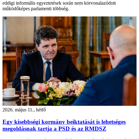
eddigi informális egyeztetések során nem körvonalazódott
működőképes parlamenti többség.
2026. május 11., hétfő
Egy kisebbségi kormány beiktatását is lehetséges
megoldásnak tartja a PSD és az RMDSZ