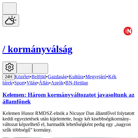
/
kormányválság
Közélet
•
Belföld
•
Gazdaság
•
Kultúra
•
Megyejáró
•
Kék
24H
hírek
•
Sport
•
Világ
•
Állás
•
Aprók
•
BN-Hetilap
Kelemen: Három kormányváltozatot javasoltunk az
államfőnek
Kelemen Hunor RMDSZ-elnök a Nicușor Dan államfővel folytatott
keddi egyeztetések után kijelentette, hogy két kisebbségikormány-
változat képzelhető el, harmadik lehetőségként pedig egy „nagyon
szűk többségű” kormány.