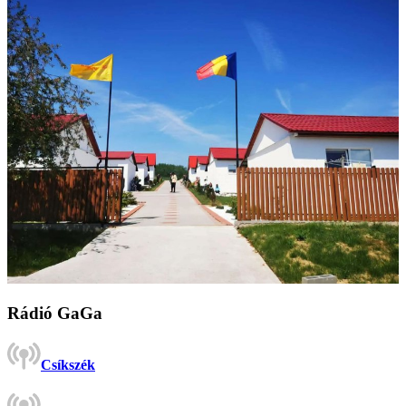
Rádió GaGa
Csíkszék