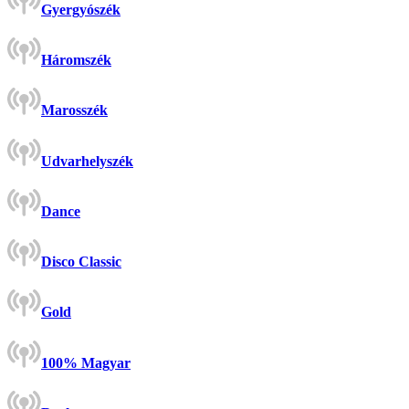
Gyergyószék
Háromszék
Marosszék
Udvarhelyszék
Dance
Disco Classic
Gold
100% Magyar