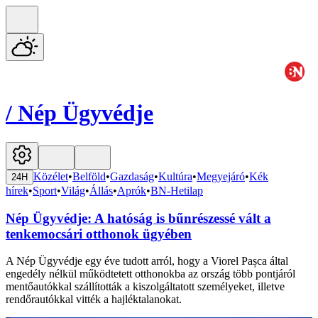
/
Nép Ügyvédje
Közélet
•
Belföld
•
Gazdaság
•
Kultúra
•
Megyejáró
•
Kék
24H
hírek
•
Sport
•
Világ
•
Állás
•
Aprók
•
BN-Hetilap
Nép Ügyvédje: A hatóság is bűnrészessé vált a
tenkemocsári otthonok ügyében
A Nép Ügyvédje egy éve tudott arról, hogy a Viorel Pașca által
engedély nélkül működtetett otthonokba az ország több pontjáról
mentőautókkal szállították a kiszolgáltatott személyeket, illetve
rendőrautókkal vitték a hajléktalanokat.