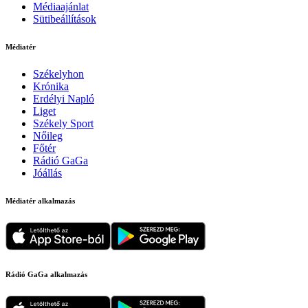
Médiaajánlat
Sütibeállítások
Médiatér
Székelyhon
Krónika
Erdélyi Napló
Liget
Székely Sport
Nőileg
Főtér
Rádió GaGa
Jóállás
Médiatér alkalmazás
Rádió GaGa alkalmazás