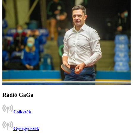
Rádió GaGa
Csíkszék
Gyergyószék