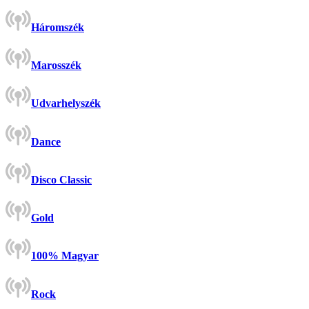
Háromszék
Marosszék
Udvarhelyszék
Dance
Disco Classic
Gold
100% Magyar
Rock