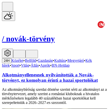
/
novák-törvény
Közélet
•
Belföld
•
Gazdaság
•
Kultúra
•
Megyejáró
•
Kék
24H
hírek
•
Sport
•
Világ
•
Állás
•
Aprók
•
BN-Hetilap
Alkotmányellenesnek nyilvánították a Novák-
törvényt, ez komolyan érinti a hazai sportolókat
Az alkotmánybíróság szerdai döntése szerint sérti az alkotmányt az a
törvénytervezet, amely szerint a romániai kluboknak a hivatalos
mérkőzéseken legalább 40 százalékban hazai sportolókat kell
szerepeltetniük a 2026–2027-es szezontól.