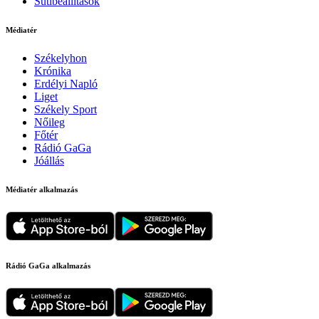
Sütibeállítások
Médiatér
Székelyhon
Krónika
Erdélyi Napló
Liget
Székely Sport
Nőileg
Főtér
Rádió GaGa
Jóállás
Médiatér alkalmazás
Rádió GaGa alkalmazás