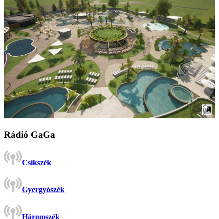
Rádió GaGa
Csíkszék
Gyergyószék
Háromszék