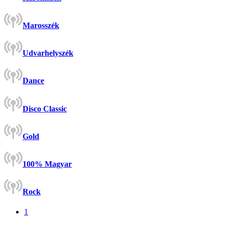
Marosszék
Udvarhelyszék
Dance
Disco Classic
Gold
100% Magyar
Rock
1