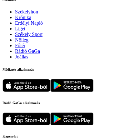
Székelyhon
Krónika
Erdélyi Napló
Liget
Székely Sport
Nőileg
Főtér
Rádió GaGa
Jóállás
Médiatér alkalmazás
Rádió GaGa alkalmazás
Kapcsolat