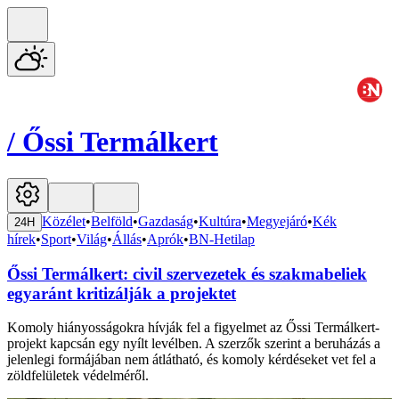
/
Őssi Termálkert
Közélet
•
Belföld
•
Gazdaság
•
Kultúra
•
Megyejáró
•
Kék
24H
hírek
•
Sport
•
Világ
•
Állás
•
Aprók
•
BN-Hetilap
Őssi Termálkert: civil szervezetek és szakmabeliek
egyaránt kritizálják a projektet
Komoly hiányosságokra hívják fel a figyelmet az Őssi Termálkert-
projekt kapcsán egy nyílt levélben. A szerzők szerint a beruházás a
jelenlegi formájában nem átlátható, és komoly kérdéseket vet fel a
zöldfelületek védelméről.