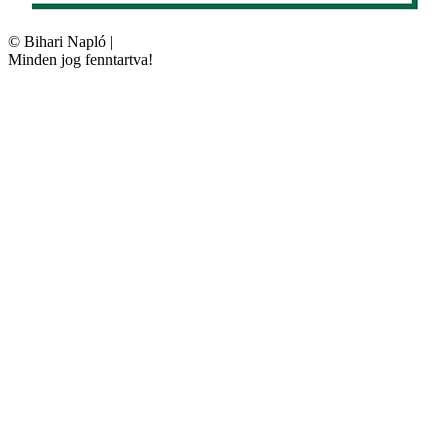
©
Bihari Napló
|
Minden jog fenntartva!