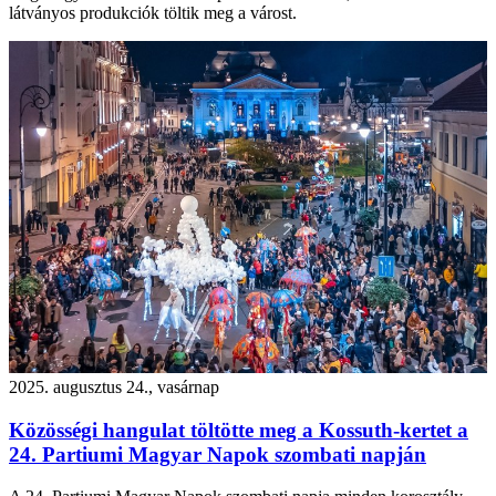
látványos produkciók töltik meg a várost.
2025. augusztus 24., vasárnap
Közösségi hangulat töltötte meg a Kossuth-kertet a
24. Partiumi Magyar Napok szombati napján