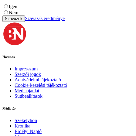
Igen
Nem
Szavazás eredménye
Szavazok
Hasznos
Impresszum
Szerzői jogok
Adatvédelmi tájékoztató
Cookie-kezelési tájékoztató
Médiaajánlat
Sütibeállítások
Médiatér
Székelyhon
Krónika
Erdélyi Napló