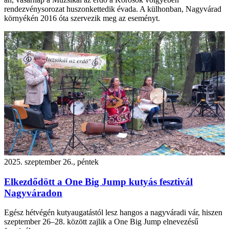
rendezvénysorozat huszonkettedik évada. A külhonban, Nagyvárad
környékén 2016 óta szervezik meg az eseményt.
2025. szeptember 26., péntek
Elkezdődött a One Big Jump kutyás fesztivál
Nagyváradon
Egész hétvégén kutyaugatástól lesz hangos a nagyváradi vár, hiszen
szeptember 26–28. között zajlik a One Big Jump elnevezésű