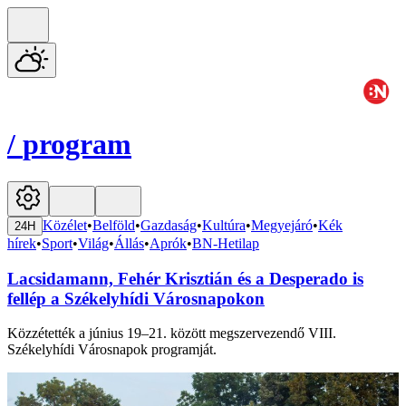
/
program
Közélet
•
Belföld
•
Gazdaság
•
Kultúra
•
Megyejáró
•
Kék
24H
hírek
•
Sport
•
Világ
•
Állás
•
Aprók
•
BN-Hetilap
Lacsidamann, Fehér Krisztián és a Desperado is
fellép a Székelyhídi Városnapokon
Közzétették a június 19–21. között megszervezendő VIII.
Székelyhídi Városnapok programját.