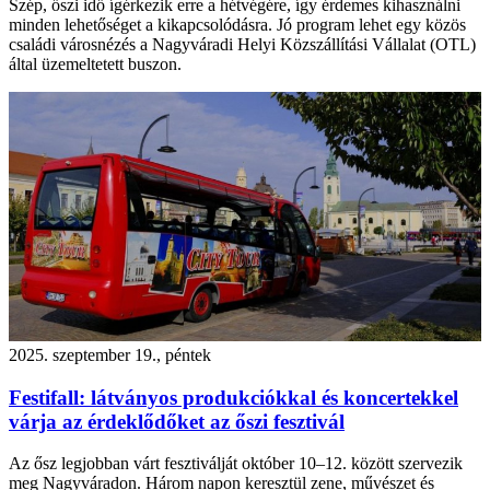
Szép, őszi idő ígérkezik erre a hétvégére, így érdemes kihasználni
minden lehetőséget a kikapcsolódásra. Jó program lehet egy közös
családi városnézés a Nagyváradi Helyi Közszállítási Vállalat (OTL)
által üzemeltetett buszon.
2025. szeptember 19., péntek
Festifall: látványos produkciókkal és koncertekkel
várja az érdeklődőket az őszi fesztivál
Az ősz legjobban várt fesztiválját október 10–12. között szervezik
meg Nagyváradon. Három napon keresztül zene, művészet és