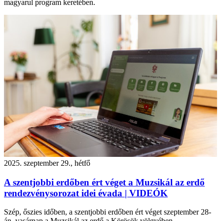
magyarul program keretében.
2025. szeptember 29., hétfő
A szentjobbi erdőben ért véget a Muzsikál az erdő
rendezvénysorozat idei évada | VIDEÓK
Szép, őszies időben, a szentjobbi erdőben ért véget szeptember 28-
án, vasárnap a Muzsikál az erdő a Körösök völgyében