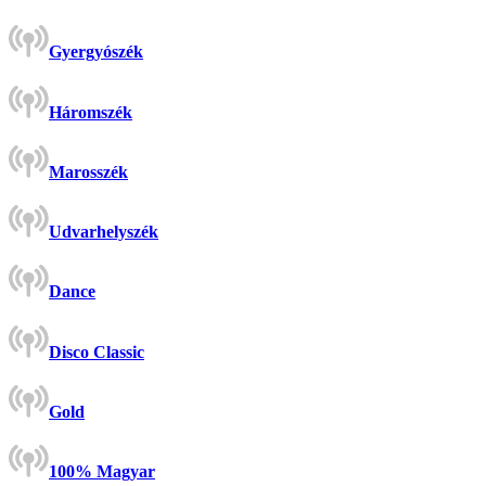
Gyergyószék
Háromszék
Marosszék
Udvarhelyszék
Dance
Disco Classic
Gold
100% Magyar