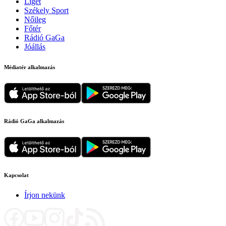
Liget
Székely Sport
Nőileg
Főtér
Rádió GaGa
Jóállás
Médiatér alkalmazás
Rádió GaGa alkalmazás
Kapcsolat
Írjon nekünk