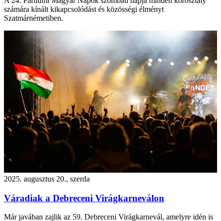
A 24. Partiumi Magyar Napok szombati napja minden korosztály
számára kínált kikapcsolódást és közösségi élményt
Szatmárnémetiben.
2025. augusztus 20., szerda
Váradiak a Debreceni Virágkarneválon
Már javában zajlik az 59. Debreceni Virágkarnevál, amelyre idén is