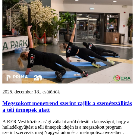
2025. december 18., csütörtök
Megszokott menetrend szerint zajlik a szemétszállítás
a téli ünnepek alatt
A RER Vest köztisztasági vállalat arról értesíti a lakosságot, hogy a
hulladékgyűjtést a téli ünnepek idején is a megszokott program
szerint szervezik meg Nagyváradon és a metropolisz-övezetben.