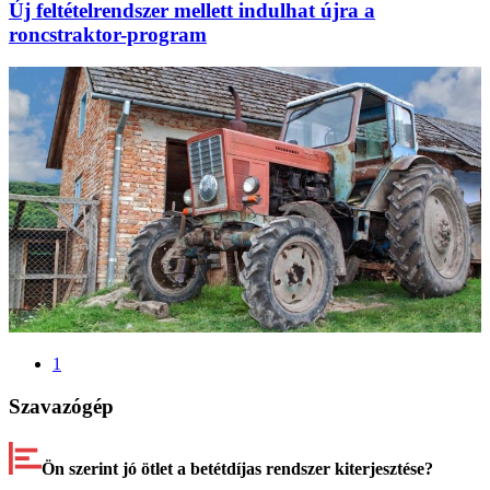
Új feltételrendszer mellett indulhat újra a
roncstraktor-program
1
Szavazógép
Ön szerint jó ötlet a betétdíjas rendszer kiterjesztése?