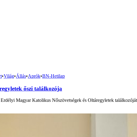
t
•
Világ
•
Állás
•
Aprók
•
BN-Hetilap
egyletek őszi találkozója
rdélyi Magyar Katolikus Nőszövetségek és Oltáregyletek találkozóját