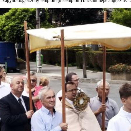
ikus Nagyboldogasszony templom (kistemplom) búcsúünnepe augusztus 1