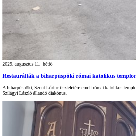
2025. augusztus 11., hétfő
Restaurálták a biharpüspöki római katolikus templo
A biharpüspöki, Szent Lőrinc tiszteletére emelt római katolikus temp
Szilágyi László állandó diakónus.