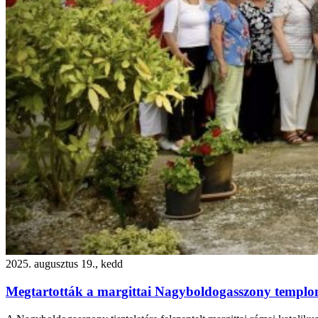
2025. augusztus 19., kedd
Megtartották a margittai Nagyboldogasszony templ