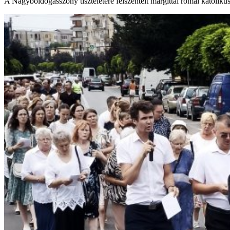
A Nagyboldogasszony tiszteletére felszentelt margittai római katol