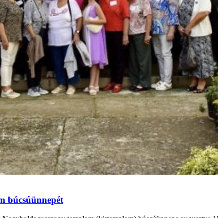
om búcsúünnepét