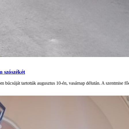
m szószékét
lom búcsúját tartották augusztus 10-én, vasárnap délután. A szentmise