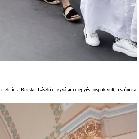
 főcelebránsa Böcskei László nagyváradi megyés püspök volt, a szónoka