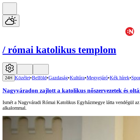
/
római katolikus templom
Közélet
•
Belföld
•
Gazdaság
•
Kultúra
•
Megyejáró
•
Kék hírek
•
Spor
24H
Nagyváradon zajlott a katolikus nőszervezetek és oltár
Ismét a Nagyváradi Római Katolikus Egyházmegye látta vendégül az E
alkalommal.