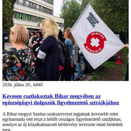
2026. július 20., hétfő
Kevesen csatlakoztak Bihar megyében az
egészségügyi dolgozók figyelmeztető sztrájkjához
A Bihar megyei Sanitas szakszervezet tagjainak kevesebb mint
egyharmada vett részt a hétfői országos figyelmeztető sztrájkban,
amelyet az új közalkalmazotti bértörvény tervezete miatt hirdettek
meg.