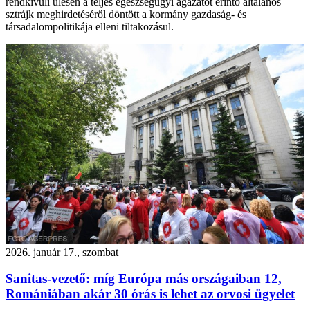
rendkívüli ülésén a teljes egészségügyi ágazatot érintő általános
sztrájk meghirdetéséről döntött a kormány gazdaság- és
társadalompolitikája elleni tiltakozásul.
2026. január 17., szombat
Sanitas-vezető: míg Európa más országaiban 12,
Romániában akár 30 órás is lehet az orvosi ügyelet