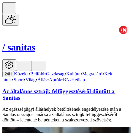
/
sanitas
Közélet
•
Belföld
•
Gazdaság
•
Kultúra
•
Megyejáró
•
Kék
24H
hírek
•
Sport
•
Világ
•
Állás
•
Aprók
•
BN-Hetilap
Az általános sztrájk felfüggesztéséről döntött a
Sanitas
Az egészségügyi álláshelyek betöltésének engedélyezése után a
Sanitas országos tanácsa az általános sztrájk felfüggesztéséről
döntött – jelentette be pénteken a szakszervezeti szövetség.