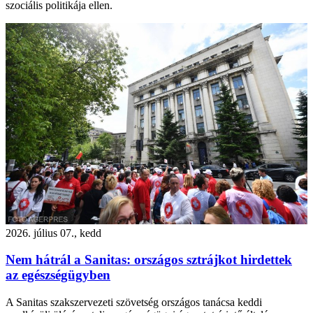
szociális politikája ellen.
2026. július 07., kedd
Nem hátrál a Sanitas: országos sztrájkot hirdettek
az egészségügyben
A Sanitas szakszervezeti szövetség országos tanácsa keddi