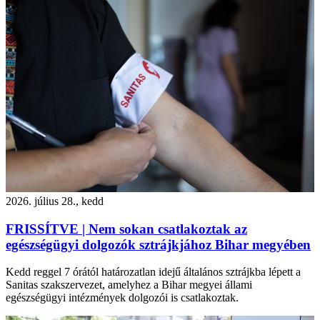
2026. július 28., kedd
FRISSÍTVE | Nem sokan csatlakoztak az
egészségügyi dolgozók sztrájkjához Bihar megyében
Kedd reggel 7 órától határozatlan idejű általános sztrájkba lépett a
Sanitas szakszervezet, amelyhez a Bihar megyei állami
egészségügyi intézmények dolgozói is csatlakoztak.