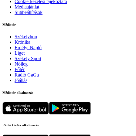
Cookie-kezelési tájékoztató
Médiaajánlat
Sütibeállítások
Médiatér
Székelyhon
Krónika
Erdélyi Napló
Liget
Székely Sport
Nőileg
Főtér
Rádió GaGa
Jóállás
Médiatér alkalmazás
Rádió GaGa alkalmazás