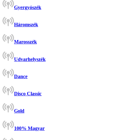
Gyergyószék
Háromszék
Marosszék
Udvarhelyszék
Dance
Disco Classic
Gold
100% Magyar