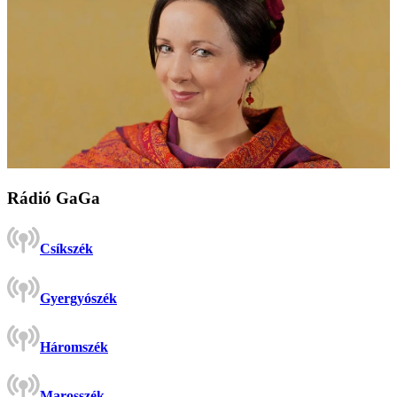
Rádió GaGa
Csíkszék
Gyergyószék
Háromszék
Marosszék