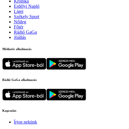
Krónika
Erdélyi Napló
Liget
Székely Sport
Nőileg
Főtér
Rádió GaGa
Jóállás
Médiatér alkalmazás
Rádió GaGa alkalmazás
Kapcsolat
Írjon nekünk