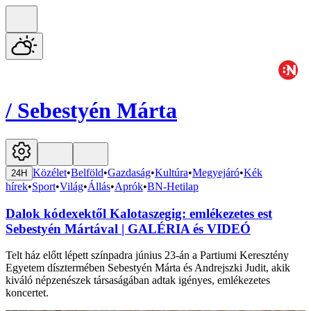
/
Sebestyén Márta
Közélet
•
Belföld
•
Gazdaság
•
Kultúra
•
Megyejáró
•
Kék
24H
hírek
•
Sport
•
Világ
•
Állás
•
Aprók
•
BN-Hetilap
Dalok kódexektől Kalotaszegig: emlékezetes est
Sebestyén Mártával | GALÉRIA és VIDEÓ
Telt ház előtt lépett színpadra június 23-án a Partiumi Keresztény
Egyetem dísztermében Sebestyén Márta és Andrejszki Judit, akik
kiváló népzenészek társaságában adtak igényes, emlékezetes
koncertet.