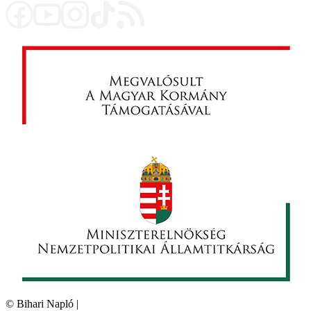
©
Bihari Napló
|