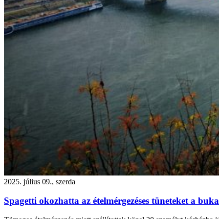
2025. július 09., szerda
Spagetti okozhatta az ételmérgezéses tüneteket a bukar