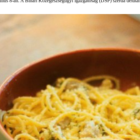
úlius 8-án. A Bihari Közegészségügyi Igazgatóság (DSP) szerda délután