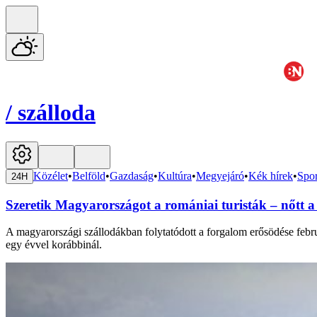
/
szálloda
Közélet
•
Belföld
•
Gazdaság
•
Kultúra
•
Megyejáró
•
Kék hírek
•
Spor
24H
Szeretik Magyarországot a romániai turisták – nőtt a
A magyarországi szállodákban folytatódott a forgalom erősödése febru
egy évvel korábbinál.