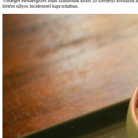
Tömeges ételmérgezés miatt szállítottak közel 20 személyt kórházba j
történt súlyos incidenssel kapcsolatban.