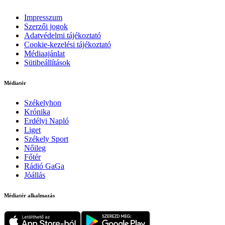
Impresszum
Szerzői jogok
Adatvédelmi tájékoztató
Cookie-kezelési tájékoztató
Médiaajánlat
Sütibeállítások
Médiatér
Székelyhon
Krónika
Erdélyi Napló
Liget
Székely Sport
Nőileg
Főtér
Rádió GaGa
Jóállás
Médiatér alkalmazás