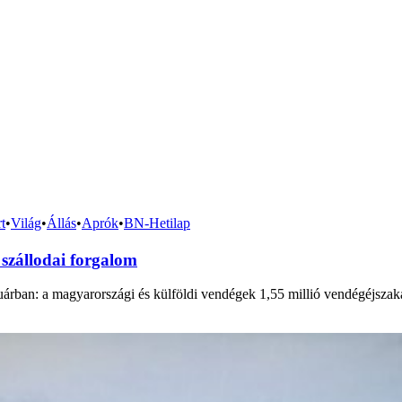
t
•
Világ
•
Állás
•
Aprók
•
BN-Hetilap
 szállodai forgalom
árban: a magyarországi és külföldi vendégek 1,55 millió vendégéjszakát