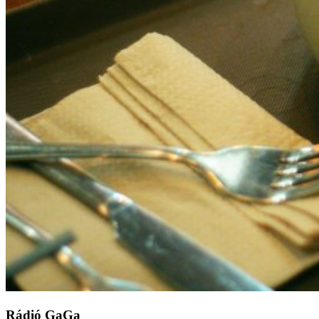
Rádió GaGa