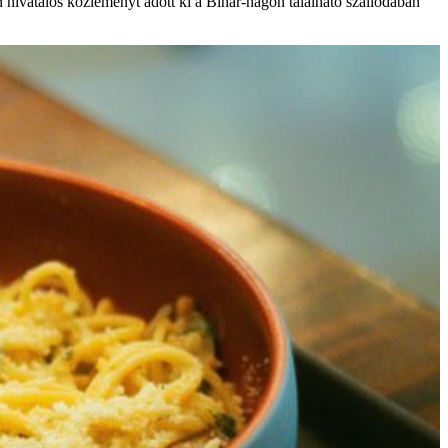
 hivatalos közleményt adott ki a Bihar-hágón található szállodában