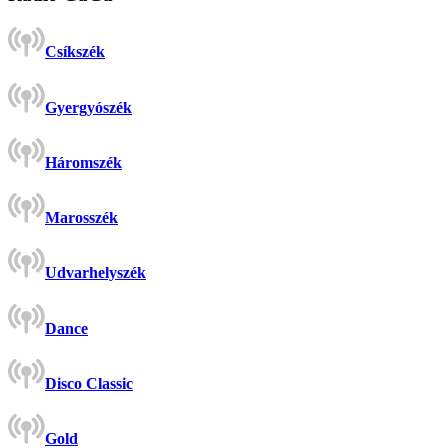
Csíkszék
Gyergyószék
Háromszék
Marosszék
Udvarhelyszék
Dance
Disco Classic
Gold