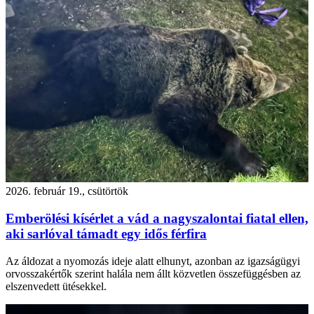
2026. február 19., csütörtök
Emberölési kísérlet a vád a nagyszalontai fiatal ellen,
aki sarlóval támadt egy idős férfira
Az áldozat a nyomozás ideje alatt elhunyt, azonban az igazságügyi
orvosszakértők szerint halála nem állt közvetlen összefüggésben az
elszenvedett ütésekkel.