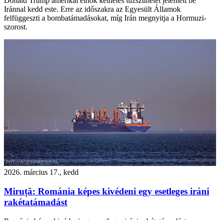
Donald Trump amerikai elnök kéthetes tűzszünetet jelentett be
Iránnal kedd este. Erre az időszakra az Egyesült Államok
felfüggeszti a bombatámadásokat, míg Irán megnyitja a Hormuzi-
szorost.
2026. március 17., kedd
Miruță: Románia képes kivédeni egy esetleges iráni
rakétatámadást