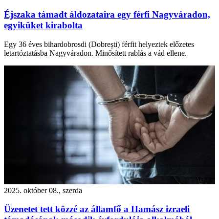
Éjszaka támadt áldozataira egy férfi Nagyváradon,
egyiküket kirabolta
Egy 36 éves bihardobrosdi (Dobrești) férfit helyeztek előzetes
letartóztatásba Nagyváradon. Minősített rablás a vád ellene.
2025. október 08., szerda
Üzenetet tett közzé az államfő a Hamász izraeli