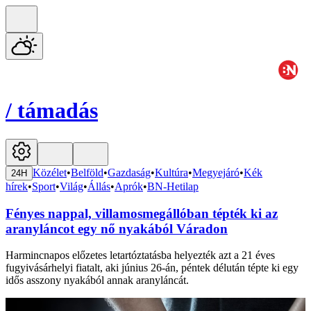
/
támadás
Közélet
•
Belföld
•
Gazdaság
•
Kultúra
•
Megyejáró
•
Kék
24H
hírek
•
Sport
•
Világ
•
Állás
•
Aprók
•
BN-Hetilap
Fényes nappal, villamosmegállóban tépték ki az
aranyláncot egy nő nyakából Váradon
Harmincnapos előzetes letartóztatásba helyezték azt a 21 éves
fugyivásárhelyi fiatalt, aki június 26-án, péntek délután tépte ki egy
idős asszony nyakából annak aranyláncát.