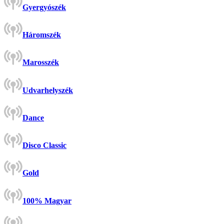
Gyergyószék
Háromszék
Marosszék
Udvarhelyszék
Dance
Disco Classic
Gold
100% Magyar