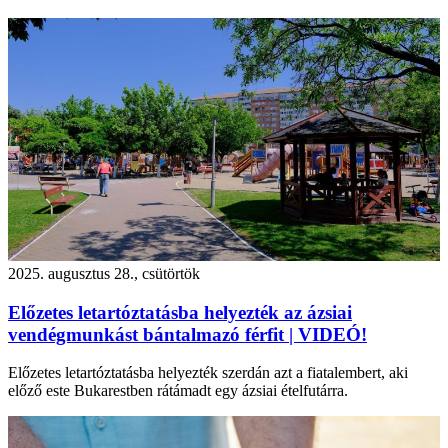
2025. augusztus 28., csütörtök
Előzetes letartóztatásba helyezték az ázsiai
vendégmunkást bántalmazó férfit | VIDEÓ!
Előzetes letartóztatásba helyezték szerdán azt a fiatalembert, aki
előző este Bukarestben rátámadt egy ázsiai ételfutárra.