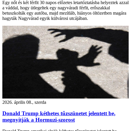
Egy nőt és két férfit 30 napos előzetes letartóztatásba helyeztek azzal
a váddal, hogy ütlegeltek egy nagyváradi férfit, erőszakkal
betuszkolták egy autóba, majd mezítláb, hiányos öltözetben magára
hagyták Nagyvárad egyik külvárosi utcájában.
2026. április 08., szerda
Donald Trump kéthetes tűzszünetet jelentett be,
megnyitják a Hormuzi-szorost