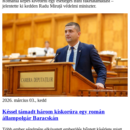
Románia képes kivédeni egy esetleges iráni rakétatámadást –
jelentette ki kedden Radu Miruță védelmi miniszter.
2026. március 03., kedd
Késsel támadt három kiskorúra egy román
állampolgár Baracskán
Több ember sérelmére elkövetett emberölés bűntett kísérlete miatt