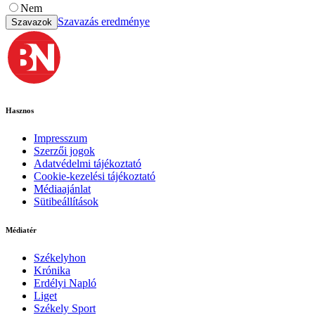
Nem
Szavazás eredménye
Szavazok
Hasznos
Impresszum
Szerzői jogok
Adatvédelmi tájékoztató
Cookie-kezelési tájékoztató
Médiaajánlat
Sütibeállítások
Médiatér
Székelyhon
Krónika
Erdélyi Napló
Liget
Székely Sport