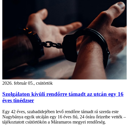
2026. február 05., csütörtök
Szolgálaton kívüli rendőrre támadt az utcán egy 16
éves tinédzser
Egy 42 éves, szabadidejében levő rendőrre támadt rá szerda este
Nagybánya egyik utcáján egy 16 éves fiú, 24 órára őrizetbe vették –
tájékoztatott csütörtökön a Máramaros megyei rendőrség.