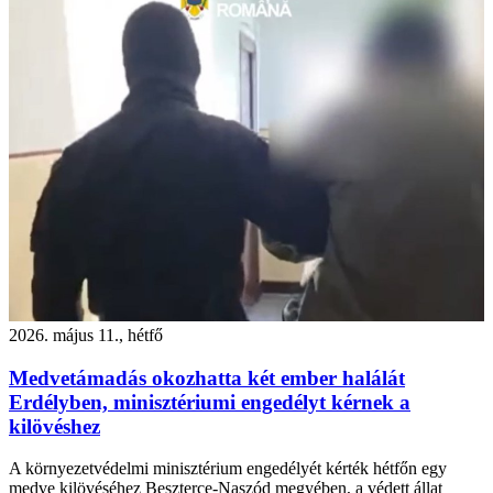
2026. május 11., hétfő
Medvetámadás okozhatta két ember halálát
Erdélyben, minisztériumi engedélyt kérnek a
kilövéshez
A környezetvédelmi minisztérium engedélyét kérték hétfőn egy
medve kilövéséhez Beszterce-Naszód megyében, a védett állat