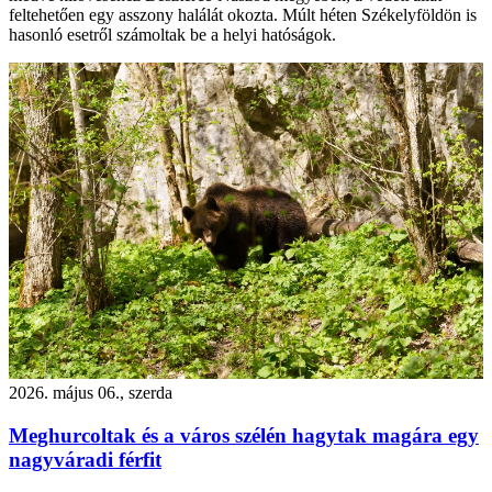
feltehetően egy asszony halálát okozta. Múlt héten Székelyföldön is
hasonló esetről számoltak be a helyi hatóságok.
2026. május 06., szerda
Meghurcoltak és a város szélén hagytak magára egy
nagyváradi férfit