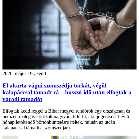
2026. május 19., kedd
El akarta vágni szomszédja torkát, végül
kalapáccsal támadt rá – hosszú idő után elfogták a
váradi támadót
Elfogtak kedd reggel a Bihar megyei rendőrök egy országosan és
nemzetközileg is körözött nagyváradi férfit, akit jogerősen 1 év 6
hónap letöltendő börtönbüntetésre ítéltek, miután az utcán
kalapáccsal támadt a szomszédjára.