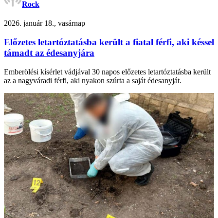
Rock
2026. január 18., vasárnap
Előzetes letartóztatásba került a fiatal férfi, aki késsel
támadt az édesanyjára
Emberölési kísérlet vádjával 30 napos előzetes letartóztatásba került
az a nagyváradi férfi, aki nyakon szúrta a saját édesanyját.