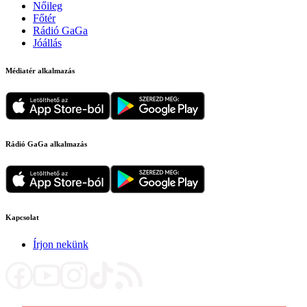
Nőileg
Főtér
Rádió GaGa
Jóállás
Médiatér alkalmazás
Rádió GaGa alkalmazás
Kapcsolat
Írjon nekünk