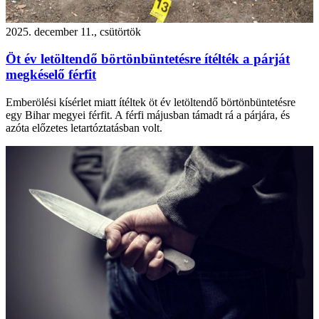
2025. december 11., csütörtök
Öt év letöltendő börtönbüntetésre ítélték a párját
megkéselő férfit
Emberölési kísérlet miatt ítéltek öt év letöltendő börtönbüntetésre
egy Bihar megyei férfit. A férfi májusban támadt rá a párjára, és
azóta előzetes letartóztatásban volt.