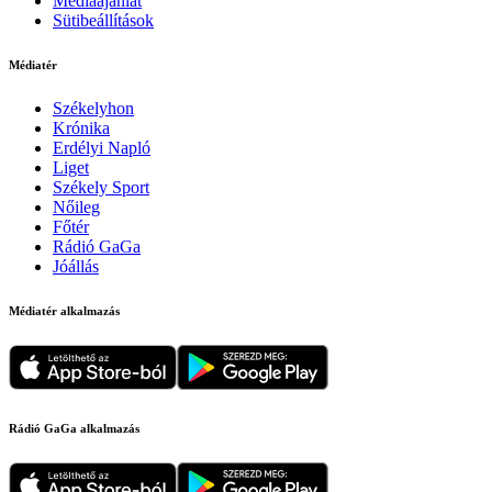
Médiaajánlat
Sütibeállítások
Médiatér
Székelyhon
Krónika
Erdélyi Napló
Liget
Székely Sport
Nőileg
Főtér
Rádió GaGa
Jóállás
Médiatér alkalmazás
Rádió GaGa alkalmazás