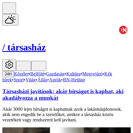
/
társasház
Közélet
•
Belföld
•
Gazdaság
•
Kultúra
•
Megyejáró
•
Kék
24H
hírek
•
Sport
•
Világ
•
Állás
•
Aprók
•
BN-Hetilap
Társasházi javítások: akár bírságot is kaphat, aki
akadályozza a munkát
Akár 3000 lejes bírságot is kaphatnak azok a lakástulajdonosok,
akik nem engedik be a szerelőket, amikor a társasház közös
vezetékeit vagy rendszereit kell javítani.