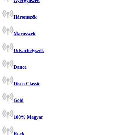
Gyergyószék
Háromszék
Marosszék
Udvarhelyszék
Dance
Disco Classic
Gold
100% Magyar
Rock