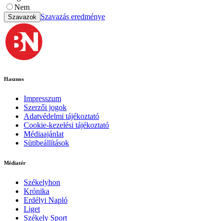
Nem
Szavazás eredménye
Szavazok
Hasznos
Impresszum
Szerzői jogok
Adatvédelmi tájékoztató
Cookie-kezelési tájékoztató
Médiaajánlat
Sütibeállítások
Médiatér
Székelyhon
Krónika
Erdélyi Napló
Liget
Székely Sport