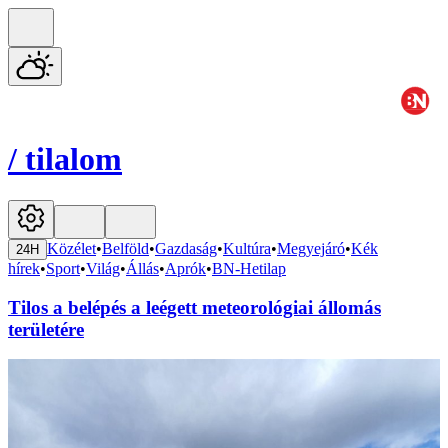
/
tilalom
Közélet
•
Belföld
•
Gazdaság
•
Kultúra
•
Megyejáró
•
Kék
24H
hírek
•
Sport
•
Világ
•
Állás
•
Aprók
•
BN-Hetilap
Tilos a belépés a leégett meteorológiai állomás
területére