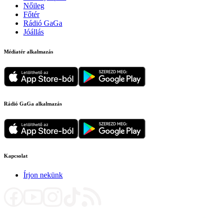
Nőileg
Főtér
Rádió GaGa
Jóállás
Médiatér alkalmazás
Rádió GaGa alkalmazás
Kapcsolat
Írjon nekünk