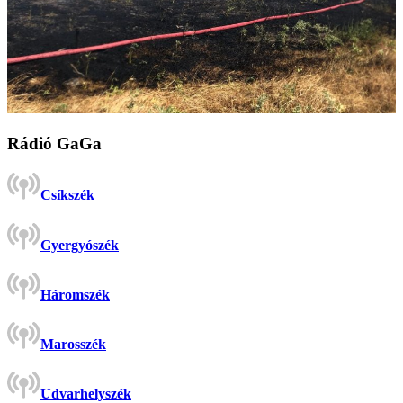
Rádió GaGa
Csíkszék
Gyergyószék
Háromszék
Marosszék
Udvarhelyszék