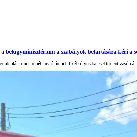
ál: a belügyminisztérium a szabályok betartására kéri a 
 oldalán, miután néhány órán belül két súlyos baleset történt vasúti át