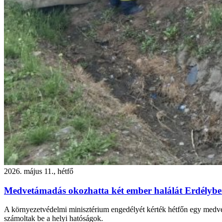
2026. május 11., hétfő
Medvetámadás okozhatta két ember halálát Erdélyben,
A környezetvédelmi minisztérium engedélyét kérték hétfőn egy medve 
számoltak be a helyi hatóságok.