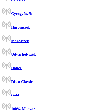
Csíkszék
Gyergyószék
Háromszék
Marosszék
Udvarhelyszék
Dance
Disco Classic
Gold
100% Magyar