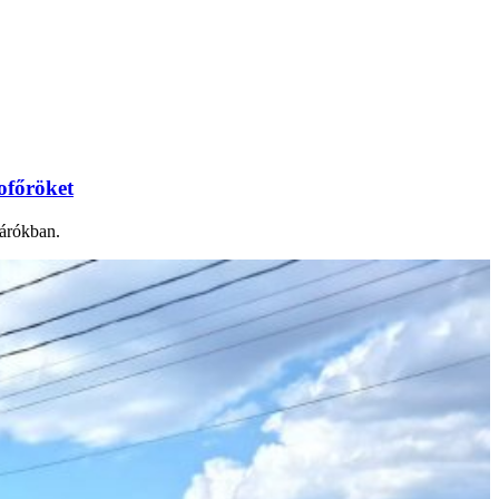
sofőröket
járókban.