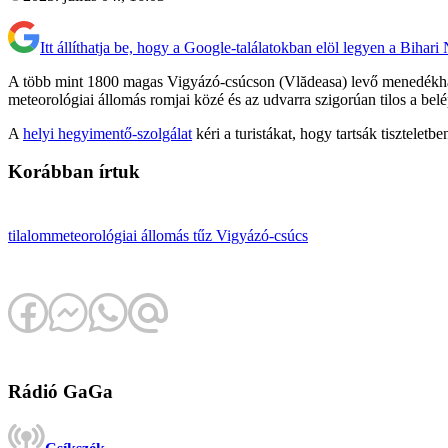
Itt állíthatja be, hogy a Google-találatokban elöl legyen a Bihari
A több mint 1800 magas Vigyázó-csúcson (Vlădeasa) levő menedékház és
meteorológiai állomás romjai közé és az udvarra szigorúan tilos a belé
A
helyi hegyimentő-szolgálat
kéri a turistákat, hogy tartsák tisztelet
Korábban írtuk
tilalom
meteorológiai állomás
tűz
Vigyázó-csúcs
Rádió GaGa