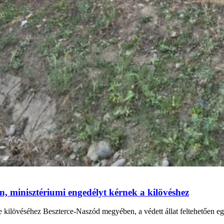
 minisztériumi engedélyt kérnek a kilövéshez
kilövéséhez Beszterce-Naszód megyében, a védett állat feltehetően egy