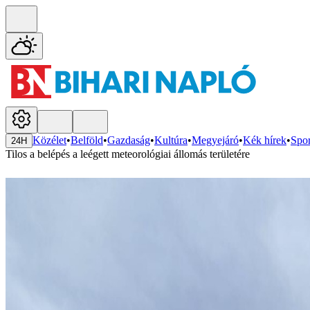
Közélet
•
Belföld
•
Gazdaság
•
Kultúra
•
Megyejáró
•
Kék hírek
•
Spor
24H
Tilos a belépés a leégett meteorológiai állomás területére