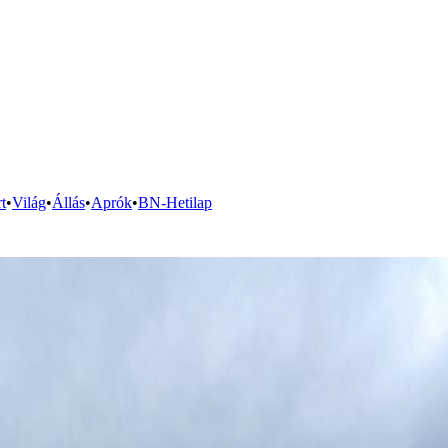
t
•
Világ
•
Állás
•
Aprók
•
BN-Hetilap