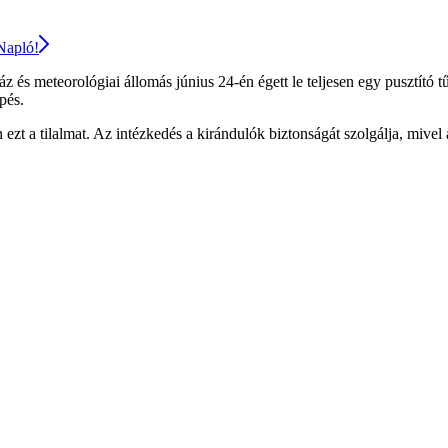
 Napló!
 meteorológiai állomás június 24-én égett le teljesen egy pusztító tűz
pés.
ben ezt a tilalmat. Az intézkedés a kirándulók biztonságát szolgálja, miv