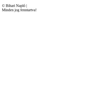
©
Bihari Napló
|
Minden jog fenntartva!