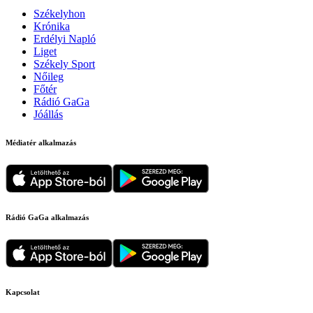
Székelyhon
Krónika
Erdélyi Napló
Liget
Székely Sport
Nőileg
Főtér
Rádió GaGa
Jóállás
Médiatér alkalmazás
Rádió GaGa alkalmazás
Kapcsolat