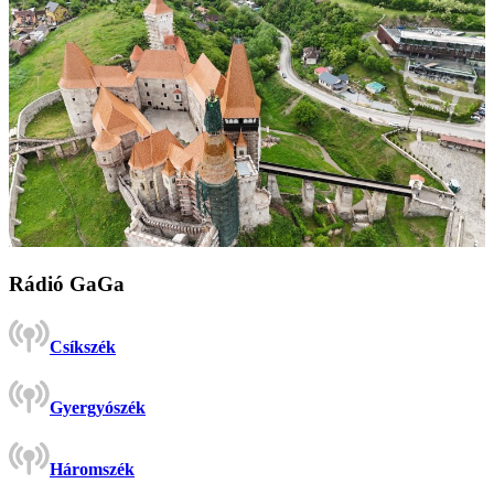
Rádió GaGa
Csíkszék
Gyergyószék
Háromszék