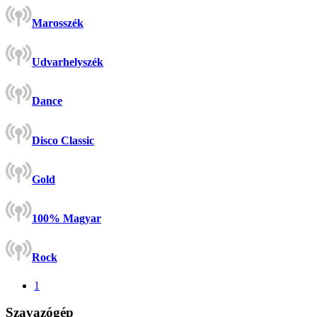
Marosszék
Udvarhelyszék
Dance
Disco Classic
Gold
100% Magyar
Rock
1
Szavazógép