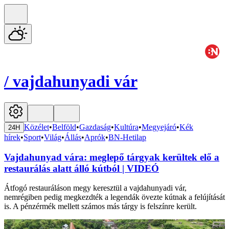
/
vajdahunyadi vár
Közélet
•
Belföld
•
Gazdaság
•
Kultúra
•
Megyejáró
•
Kék
24H
hírek
•
Sport
•
Világ
•
Állás
•
Aprók
•
BN-Hetilap
Vajdahunyad vára: meglepő tárgyak kerültek elő a
restaurálás alatt álló kútból | VIDEÓ
Átfogó restauráláson megy keresztül a vajdahunyadi vár,
nemrégiben pedig megkezdték a legendák övezte kútnak a felújítását
is. A pénzérmék mellett számos más tárgy is felszínre került.