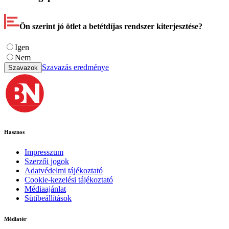
Ön szerint jó ötlet a betétdíjas rendszer kiterjesztése?
Igen
Nem
Szavazás eredménye
Szavazok
Hasznos
Impresszum
Szerzői jogok
Adatvédelmi tájékoztató
Cookie-kezelési tájékoztató
Médiaajánlat
Sütibeállítások
Médiatér