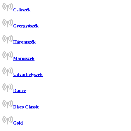
Csíkszék
Gyergyószék
Háromszék
Marosszék
Udvarhelyszék
Dance
Disco Classic
Gold