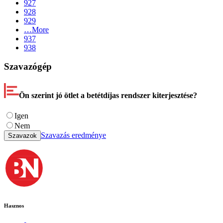
927
928
929
…
More
937
938
Szavazógép
Ön szerint jó ötlet a betétdíjas rendszer kiterjesztése?
Igen
Nem
Szavazás eredménye
Szavazok
Hasznos