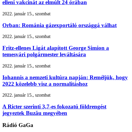
elleni vakcinát az elmúlt 24 órában
2022. január 15., szombat
Orban: Románia gázexportáló országgá válhat
2022. január 15., szombat
Fritz-ellenes Ligát alapított George Simion a
temesvári polgármester leváltására
2022. január 15., szombat
Iohannis a nemzeti kultúra napján: Reméljük, hogy
2022 közelebb visz a normalitáshoz
2022. január 15., szombat
A Ricter szerinti 3,7-es fokozatú földrengést
jegyeztek Buzău megyében
Rádió GaGa