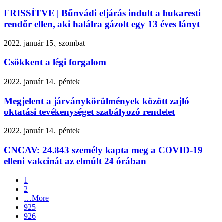
FRISSÍTVE | Bűnvádi eljárás indult a bukaresti
rendőr ellen, aki halálra gázolt egy 13 éves lányt
2022. január 15., szombat
Csökkent a légi forgalom
2022. január 14., péntek
Megjelent a járványkörülmények között zajló
oktatási tevékenységet szabályozó rendelet
2022. január 14., péntek
CNCAV: 24.843 személy kapta meg a COVID-19
elleni vakcinát az elmúlt 24 órában
1
2
…
More
925
926