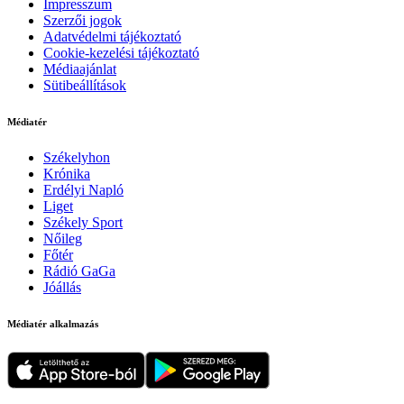
Impresszum
Szerzői jogok
Adatvédelmi tájékoztató
Cookie-kezelési tájékoztató
Médiaajánlat
Sütibeállítások
Médiatér
Székelyhon
Krónika
Erdélyi Napló
Liget
Székely Sport
Nőileg
Főtér
Rádió GaGa
Jóállás
Médiatér alkalmazás