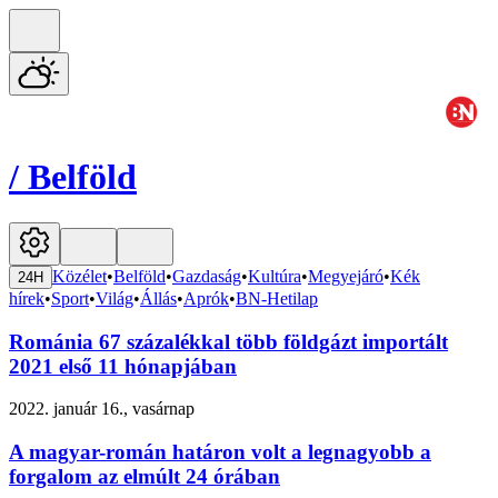
/
Belföld
Közélet
•
Belföld
•
Gazdaság
•
Kultúra
•
Megyejáró
•
Kék
24H
hírek
•
Sport
•
Világ
•
Állás
•
Aprók
•
BN-Hetilap
Románia 67 százalékkal több földgázt importált
2021 első 11 hónapjában
2022. január 16., vasárnap
A magyar-román határon volt a legnagyobb a
forgalom az elmúlt 24 órában