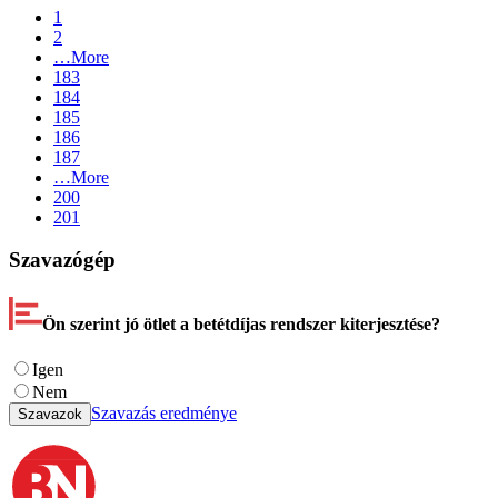
1
2
…
More
183
184
185
186
187
…
More
200
201
Szavazógép
Ön szerint jó ötlet a betétdíjas rendszer kiterjesztése?
Igen
Nem
Szavazás eredménye
Szavazok