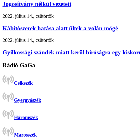
Jogosítvány nélkül vezetett
2022. július 14., csütörtök
Kábítószerek hatása alatt ültek a volán mögé
2022. július 14., csütörtök
Gyilkossági szándék miatt kerül bíróságra egy kiskor
Rádió GaGa
Csíkszék
Gyergyószék
Háromszék
Marosszék