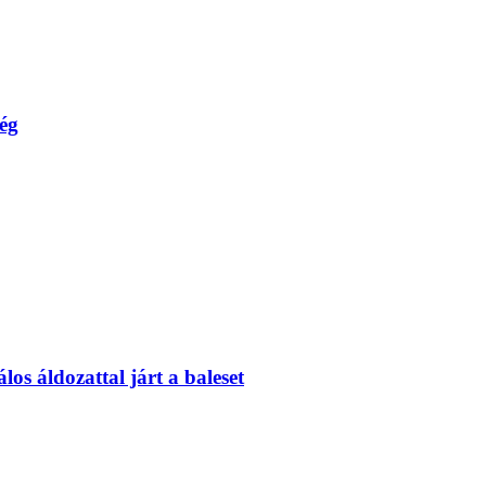
ség
s áldozattal járt a baleset