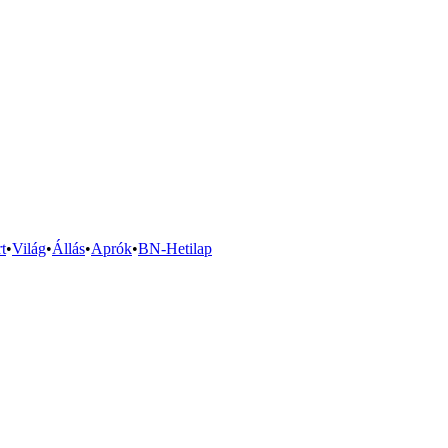
t
•
Világ
•
Állás
•
Aprók
•
BN-Hetilap