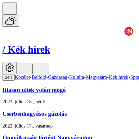
/
Kék hírek
Közélet
•
Belföld
•
Gazdaság
•
Kultúra
•
Megyejáró
•
Kék hírek
•
Spor
24H
Ittasan ültek volán mögé
2022. július 18., hétfő
Cserbenhagyásos gázolás
2022. július 17., vasárnap
Öngyilkosság történt Nagyváradon