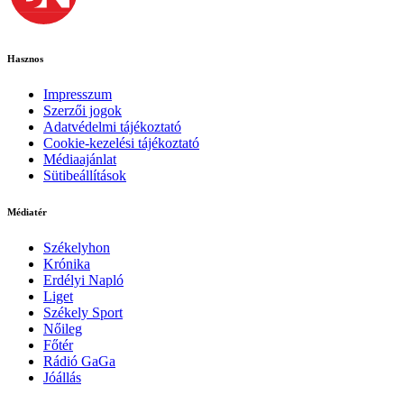
Hasznos
Impresszum
Szerzői jogok
Adatvédelmi tájékoztató
Cookie-kezelési tájékoztató
Médiaajánlat
Sütibeállítások
Médiatér
Székelyhon
Krónika
Erdélyi Napló
Liget
Székely Sport
Nőileg
Főtér
Rádió GaGa
Jóállás