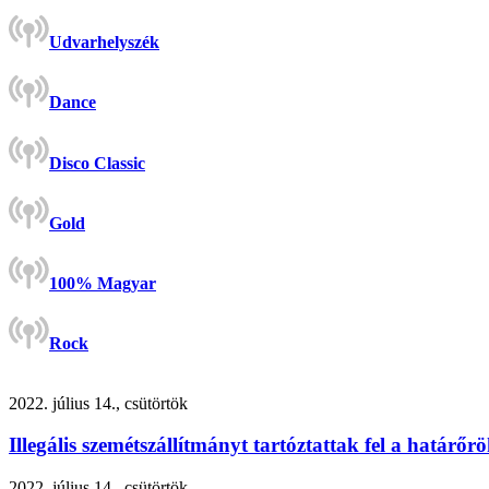
Udvarhelyszék
Dance
Disco Classic
Gold
100% Magyar
Rock
2022. július 14., csütörtök
Illegális szemétszállítmányt tartóztattak fel a határőr
2022. július 14., csütörtök