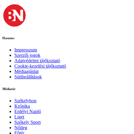
Hasznos
Impresszum
Szerzői jogok
Adatvédelmi tájékoztató
Cookie-kezelési tájékoztató
Médiaajánlat
Sütibeállítások
Médiatér
Székelyhon
Krónika
Erdélyi Napló
Liget
Székely Sport
Nőileg
Főtér