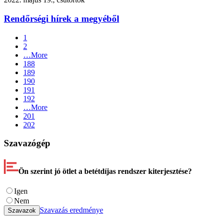
Rendőrségi hírek a megyéből
1
2
…
More
188
189
190
191
192
…
More
201
202
Szavazógép
Ön szerint jó ötlet a betétdíjas rendszer kiterjesztése?
Igen
Nem
Szavazás eredménye
Szavazok