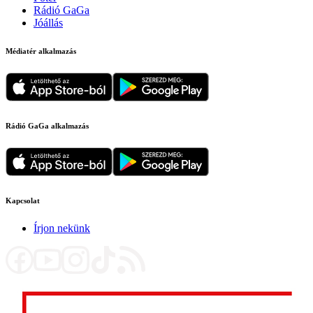
Rádió GaGa
Jóállás
Médiatér alkalmazás
Rádió GaGa alkalmazás
Kapcsolat
Írjon nekünk