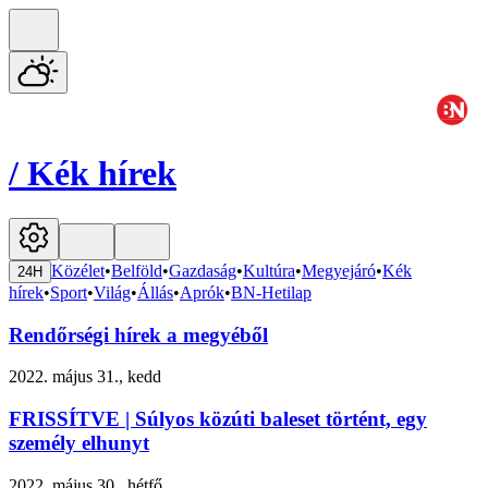
/
Kék hírek
Közélet
•
Belföld
•
Gazdaság
•
Kultúra
•
Megyejáró
•
Kék
24H
hírek
•
Sport
•
Világ
•
Állás
•
Aprók
•
BN-Hetilap
Rendőrségi hírek a megyéből
2022. május 31., kedd
FRISSÍTVE | Súlyos közúti baleset történt, egy
személy elhunyt
2022. május 30., hétfő