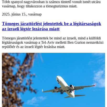
Több spanyol nagyvárosban is számos tüntető vonult ismét utcára
vasárnap, hogy tiltakozzon a tömegturizmus miatt.
2025. június 15., vasárnap
Tömeges járattörlést jelentettek be a légitársaságok
az izraeli légtér lezárása miatt
Tömeges járattörlést jelentettek be mind az izraeli, mind a külföldi
légitársaságok vasárnap a Tel-Aviv melletti Ben Gurion nemzetközi
repülőtér és az izraeli légtér lezárása miatt.