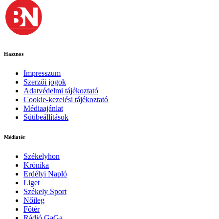
Hasznos
Impresszum
Szerzői jogok
Adatvédelmi tájékoztató
Cookie-kezelési tájékoztató
Médiaajánlat
Sütibeállítások
Médiatér
Székelyhon
Krónika
Erdélyi Napló
Liget
Székely Sport
Nőileg
Főtér
Rádió GaGa