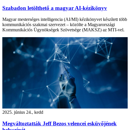
Szabadon letölthető a magyar AI-kézikönyv
Magyar mesterséges intelligencia (AI/MI) kézikönyvet készített több
kommunikációs szakmai szervezet – közölte a Magyarországi
Kommunikációs Ügynökségek Szövetsége (MAKSZ) az MTI-vel.
2025. június 24., kedd
Megváltoztatták Jeff Bezos velencei esküvőjének
helyszínét