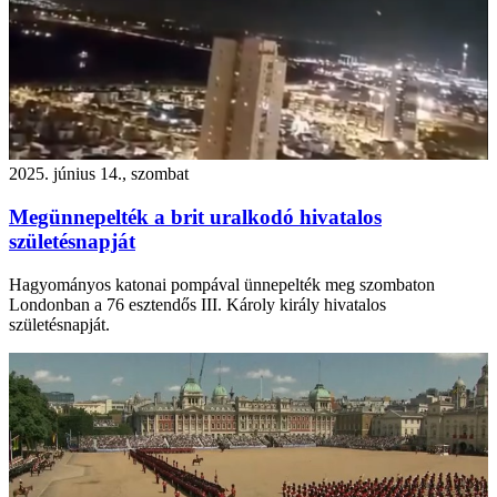
2025. június 14., szombat
Megünnepelték a brit uralkodó hivatalos
születésnapját
Hagyományos katonai pompával ünnepelték meg szombaton
Londonban a 76 esztendős III. Károly király hivatalos
születésnapját.