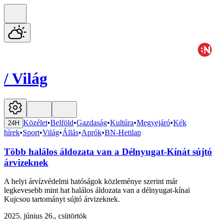
/
Világ
Közélet
•
Belföld
•
Gazdaság
•
Kultúra
•
Megyejáró
•
Kék
24H
hírek
•
Sport
•
Világ
•
Állás
•
Aprók
•
BN-Hetilap
Több halálos áldozata van a Délnyugat-Kínát sújtó
árvizeknek
A helyi árvízvédelmi hatóságok közleménye szerint már
legkevesebb mint hat halálos áldozata van a délnyugat-kínai
Kujcsou tartományt sújtó árvizeknek.
2025. június 26., csütörtök