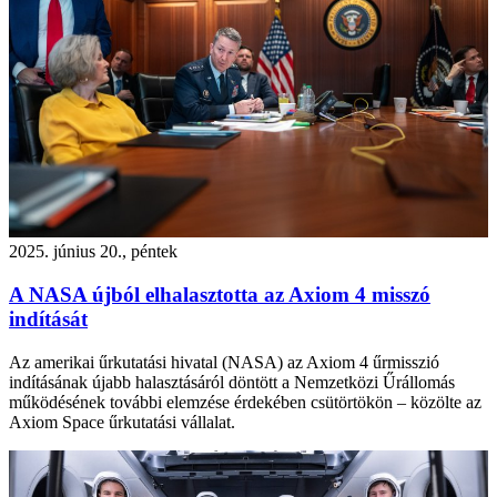
2025. június 20., péntek
A NASA újból elhalasztotta az Axiom 4 misszó
indítását
Az amerikai űrkutatási hivatal (NASA) az Axiom 4 űrmisszió
indításának újabb halasztásáról döntött a Nemzetközi Űrállomás
működésének további elemzése érdekében csütörtökön – közölte az
Axiom Space űrkutatási vállalat.