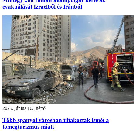
evakuálását Izraelből és Iránból
2025. június 16., hétfő
Több spanyol városban tiltakoztak ismét a
tömegturizmus miatt