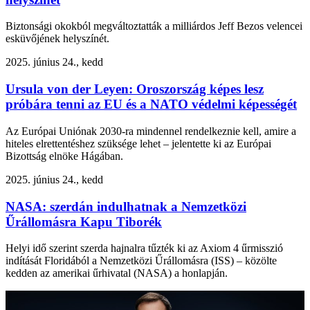
Biztonsági okokból megváltoztatták a milliárdos Jeff Bezos velencei
esküvőjének helyszínét.
2025. június 24., kedd
Ursula von der Leyen: Oroszország képes lesz
próbára tenni az EU és a NATO védelmi képességét
Az Európai Uniónak 2030-ra mindennel rendelkeznie kell, amire a
hiteles elrettentéshez szüksége lehet – jelentette ki az Európai
Bizottság elnöke Hágában.
2025. június 24., kedd
NASA: szerdán indulhatnak a Nemzetközi
Űrállomásra Kapu Tiborék
Helyi idő szerint szerda hajnalra tűzték ki az Axiom 4 űrmisszió
indítását Floridából a Nemzetközi Űrállomásra (ISS) – közölte
kedden az amerikai űrhivatal (NASA) a honlapján.