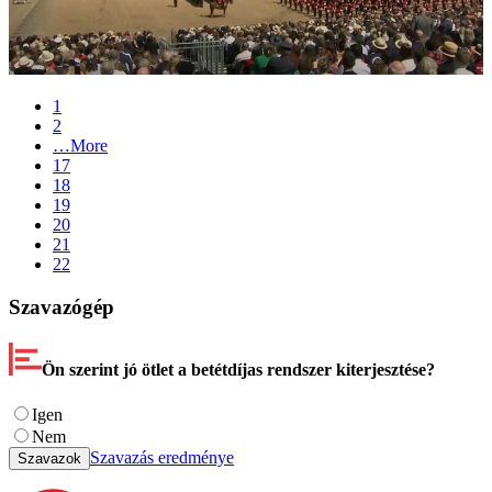
1
2
…
More
17
18
19
20
21
22
Szavazógép
Ön szerint jó ötlet a betétdíjas rendszer kiterjesztése?
Igen
Nem
Szavazás eredménye
Szavazok