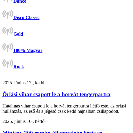
Dance
Disco Classic
Gold
100% Magyar
Rock
2025. június 17., kedd
Óriási vihar csapott le a horvát tengerpartra
Hatalmas vihar csapott le a horvát tengerpartra hétfő este, az óriási
hullámzás, az eső és a jégeső csak kedd hajnalban csillapodott.
2025. június 16., hétfő
Mintegy 200 román állampolgár kérte az