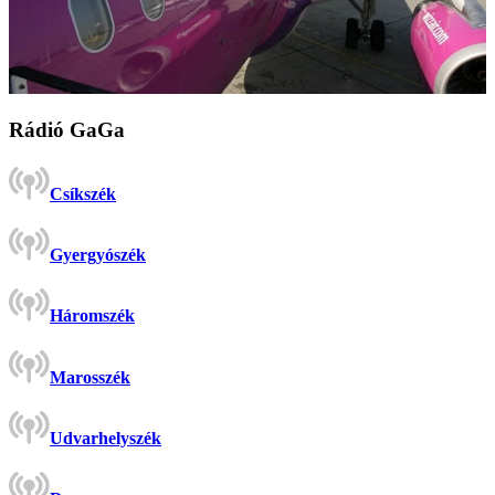
Rádió GaGa
Csíkszék
Gyergyószék
Háromszék
Marosszék
Udvarhelyszék