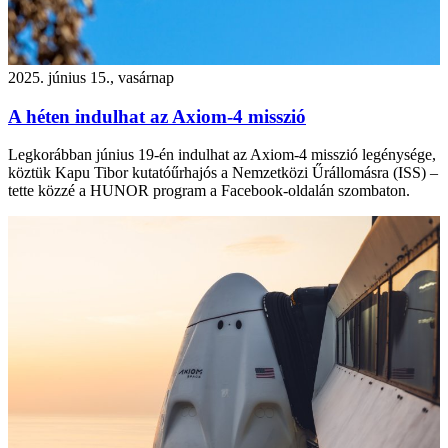
2025. június 15., vasárnap
A héten indulhat az Axiom-4 misszió
Legkorábban június 19-én indulhat az Axiom-4 misszió legénysége,
köztük Kapu Tibor kutatóűrhajós a Nemzetközi Űrállomásra (ISS) –
tette közzé a HUNOR program a Facebook-oldalán szombaton.