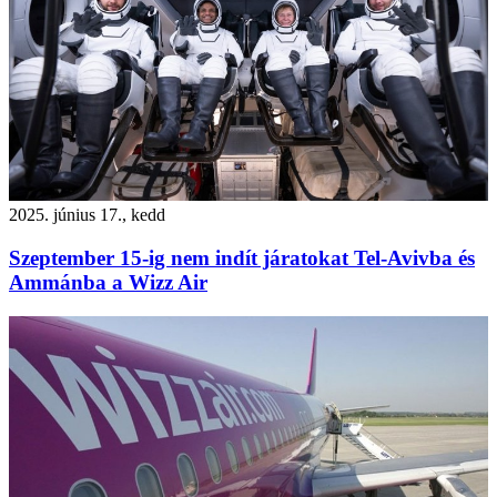
2025. június 17., kedd
Szeptember 15-ig nem indít járatokat Tel-Avivba és
Ammánba a Wizz Air