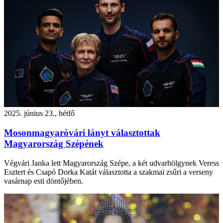
2025. június 23., hétfő
Mosonmagyaróvári lányt választottak
Magyarország Szépének
Végvári Janka lett Magyarország Szépe, a két udvarhölgynek Veress
Esztert és Csapó Dorka Katát választotta a szakmai zsűri a verseny
vasárnap esti döntőjében.