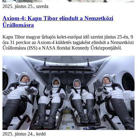
2025. június 25., szerda
Axiom-4: Kapu Tibor elindult a Nemzetközi
Űrállomásra
Kapu Tibor magyar űrhajós kelet-európai idő szerint június 25-én, 9
óra 31 perckor az Axiom-4 küldetés tagjaként elindult a Nemzetközi
Űrállomásra (ISS) a NASA floridai Kennedy Űrközpontjából.
2025. június 24., kedd