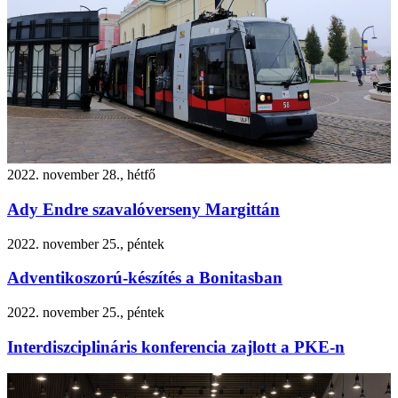
2022. november 28., hétfő
Ady Endre szavalóverseny Margittán
2022. november 25., péntek
Adventikoszorú-készítés a Bonitasban
2022. november 25., péntek
Interdiszciplináris konferencia zajlott a PKE-n