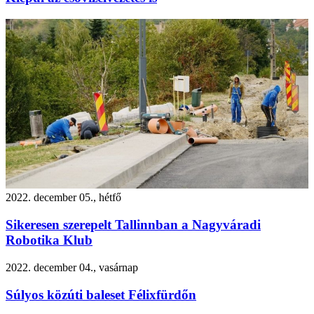
2022. december 05., hétfő
Sikeresen szerepelt Tallinnban a Nagyváradi
Robotika Klub
2022. december 04., vasárnap
Súlyos közúti baleset Félixfürdőn