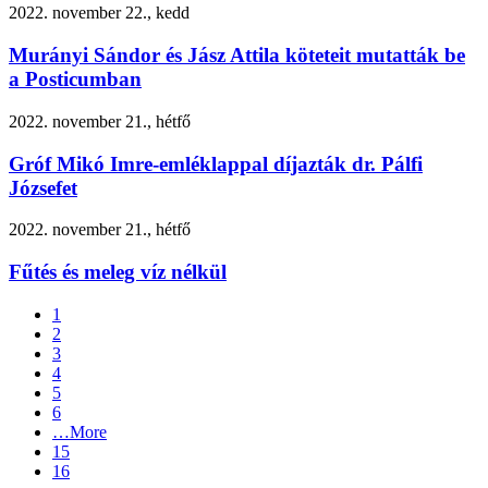
2022. november 22., kedd
Murányi Sándor és Jász Attila köteteit mutatták be
a Posticumban
2022. november 21., hétfő
Gróf Mikó Imre-emléklappal díjazták dr. Pálfi
Józsefet
2022. november 21., hétfő
Fűtés és meleg víz nélkül
1
2
3
4
5
6
…
More
15
16