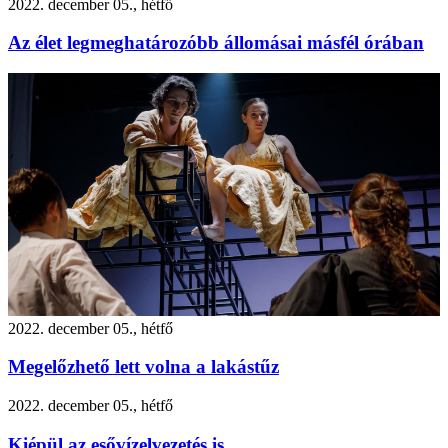
2022. december 05., hétfő
Az élet legmeghatározóbb állomásai másfél órában
2022. december 05., hétfő
Megelőzhető lett volna a lakástűz
2022. december 05., hétfő
Kiépül az esővízelvezetés is