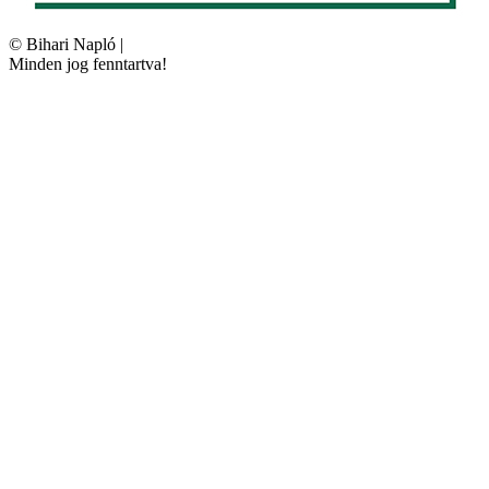
©
Bihari Napló
|
Minden jog fenntartva!