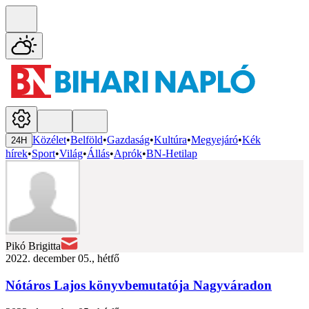
Közélet
•
Belföld
•
Gazdaság
•
Kultúra
•
Megyejáró
•
Kék
24H
hírek
•
Sport
•
Világ
•
Állás
•
Aprók
•
BN-Hetilap
Pikó Brigitta
2022. december 05., hétfő
Nótáros Lajos könyvbemutatója Nagyváradon