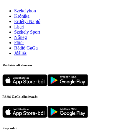
Székelyhon
Krónika
Erdélyi Napló
Liget
Székely Sport
Nőileg
Főtér
Rádió GaGa
Jóállás
Médiatér alkalmazás
Rádió GaGa alkalmazás
Kapcsolat