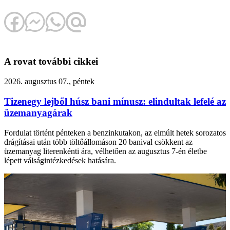
A rovat további cikkei
2026. augusztus 07., péntek
Tizenegy lejből húsz bani mínusz: elindultak lefelé az
üzemanyagárak
Fordulat történt pénteken a benzinkutakon, az elmúlt hetek sorozatos
drágításai után több töltőállomáson 20 banival csökkent az
üzemanyag literenkénti ára, vélhetően az augusztus 7-én életbe
lépett válságintézkedések hatására.