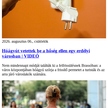
2026. augusztus 06., csütörtök
Hóágyút vetettek be a hőség ellen egy erdélyi
városban | VIDEÓ
Nem mindennapi módját találták ki a felfrissülésnek Brassóban: a
város központjában hóágyú szórja a frissítő permetet a turisták és az
arra járó városlakók számára.