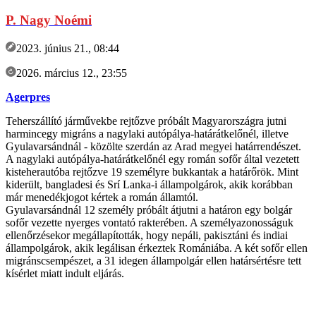
P. Nagy Noémi
2023. június 21., 08:44
2026. március 12., 23:55
Agerpres
Teherszállító járművekbe rejtőzve próbált Magyarországra jutni
harmincegy migráns a nagylaki autópálya-határátkelőnél, illetve
Gyulavarsándnál - közölte szerdán az Arad megyei határrendészet.
A nagylaki autópálya-határátkelőnél egy román sofőr által vezetett
kisteherautóba rejtőzve 19 személyre bukkantak a határőrök. Mint
kiderült, bangladesi és Srí Lanka-i állampolgárok, akik korábban
már menedékjogot kértek a román államtól.
Gyulavarsándnál 12 személy próbált átjutni a határon egy bolgár
sofőr vezette nyerges vontató rakterében. A személyazonosságuk
ellenőrzésekor megállapították, hogy nepáli, pakisztáni és indiai
állampolgárok, akik legálisan érkeztek Romániába. A két sofőr ellen
migránscsempészet, a 31 idegen állampolgár ellen határsértésre tett
kísérlet miatt indult eljárás.