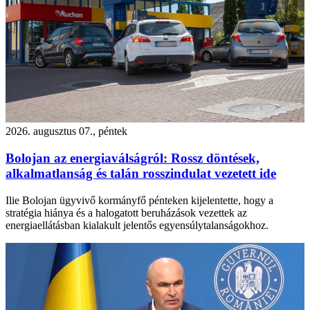
2026. augusztus 07., péntek
Bolojan az energiaválságról: Rossz döntések,
alkalmatlanság és talán rosszindulat vezetett ide
Ilie Bolojan ügyvivő kormányfő pénteken kijelentette, hogy a
stratégia hiánya és a halogatott beruházások vezettek az
energiaellátásban kialakult jelentős egyensúlytalanságokhoz.