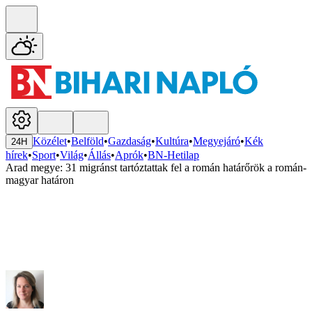
Közélet
•
Belföld
•
Gazdaság
•
Kultúra
•
Megyejáró
•
Kék
24H
hírek
•
Sport
•
Világ
•
Állás
•
Aprók
•
BN-Hetilap
Arad megye: 31 migránst tartóztattak fel a román határőrök a román-
magyar határon