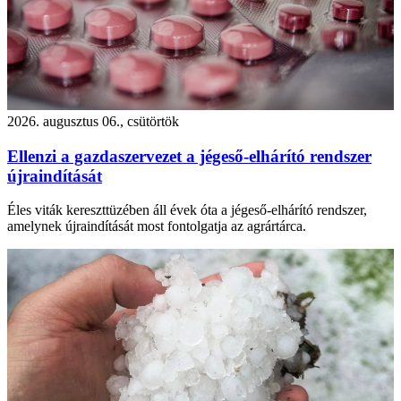
2026. augusztus 06., csütörtök
Ellenzi a gazdaszervezet a jégeső-elhárító rendszer
újraindítását
Éles viták kereszttüzében áll évek óta a jégeső-elhárító rendszer,
amelynek újraindítását most fontolgatja az agrártárca.