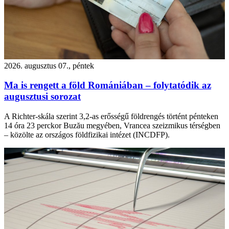
2026. augusztus 07., péntek
Ma is rengett a föld Romániában – folytatódik az
augusztusi sorozat
A Richter-skála szerint 3,2-as erősségű földrengés történt pénteken
14 óra 23 perckor Buzău megyében, Vrancea szeizmikus térségben
– közölte az országos földfizikai intézet (INCDFP).