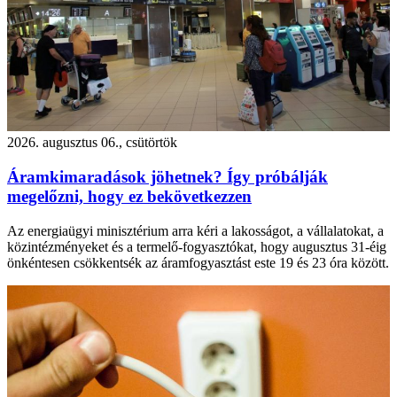
2026. augusztus 06., csütörtök
Áramkimaradások jöhetnek? Így próbálják
megelőzni, hogy ez bekövetkezzen
Az energiaügyi minisztérium arra kéri a lakosságot, a vállalatokat, a
közintézményeket és a termelő-fogyasztókat, hogy augusztus 31-éig
önkéntesen csökkentsék az áramfogyasztást este 19 és 23 óra között.