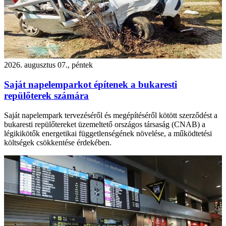
2026. augusztus 07., péntek
Saját napelemparkot építenek a bukaresti
repülőterek számára
Saját napelempark tervezéséről és megépítéséről kötött szerződést a
bukaresti repülőtereket üzemeltető országos társaság (CNAB) a
légikikötők energetikai függetlenségének növelése, a működtetési
költségek csökkentése érdekében.