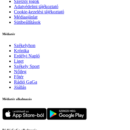
Szerzői jogok
Adatvédelmi tájékoztató
Cookie-kezelési tájékoztató
Médiaajánlat
Sütibeállítások
Médiatér
Székelyhon
Krónika
Erdélyi Napló
Liget
Székely Sport
Nőileg
Főtér
Rádió GaGa
Jóállás
Médiatér alkalmazás
Rádió GaGa alkalmazás