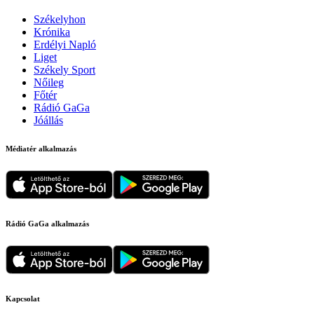
Székelyhon
Krónika
Erdélyi Napló
Liget
Székely Sport
Nőileg
Főtér
Rádió GaGa
Jóállás
Médiatér alkalmazás
Rádió GaGa alkalmazás
Kapcsolat