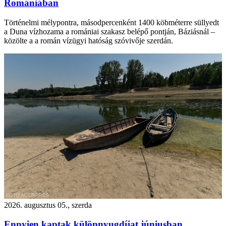
Romániában
Történelmi mélypontra, másodpercenként 1400 köbméterre süllyedt
a Duna vízhozama a romániai szakasz belépő pontján, Báziásnál –
közölte a a román vízügyi hatóság szóvivője szerdán.
2026. augusztus 05., szerda
Ennyien kaptak különnyugdíjat júniusban