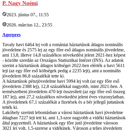
P. Nagy Noémi
2023. június 07., 11:55
2026. március 12., 23:55
Agerpres
Tavaly havi 6464 lej volt a romániai háztartások átlagos nominális
jövedelme és 2575 lej az egy főre eső átlagos nominális jövedelme,
ami 13,8, illetve 14,8 százalékos növekedést jelent 2021-hez képest
- közölte szerdán az Országos Statisztikai Intézet (INS). Az adatok
szerint a háztartások átlagos költségei 2022-ben elérték a havi 5611
lejt (az egy főre eső költségek pedig a 2235 lejt), ami a nominális
jövedelem 86,8 százalékát tette ki.
A háztartások pénzjövedelme havi 5994 lej volt (az egy főre eső
jövedelem 2388 lej), 12,8 százalékkal nagyobb, mint 2021-ben. A
természetbeni jövedelem 470 lejt összesített (az egy főre eső összeg
187 lej), ami 27,2 százalékos növekedést jelent éves viszonylatban.
A jövedelmek 67,1 százalékát a fizetések és a bér jellegű juttatások
tették ki.
Lakóhely szerinti lebontásban a városi háztartások havi jövedelme
átlagban 7227 lejt tett ki, ami 1,3-szor nagyobb a vidéki háztartások
által jegyzettnél. A háztartások egy főre jutó jövedelme városon
3021 lej volt, 1,5-szerese a vidékinek. Városon a teljes jövedelem