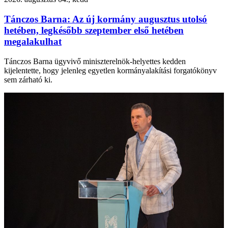
Tánczos Barna: Az új kormány augusztus utolsó
hetében, legkésőbb szeptember első hetében
megalakulhat
Tánczos Barna ügyvivő miniszterelnök-helyettes kedden
kijelentette, hogy jelenleg egyetlen kormányalakítási forgatókönyv
sem zárható ki.