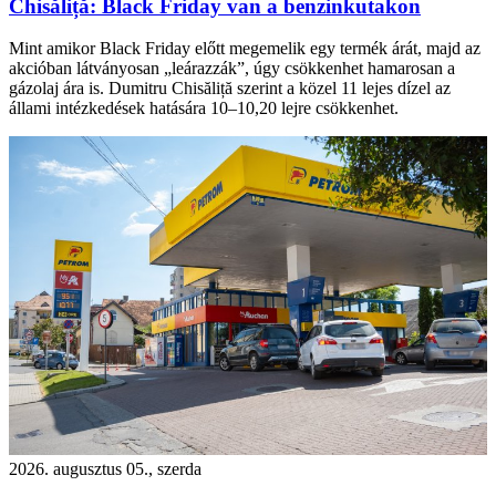
Chisăliță: Black Friday van a benzinkutakon
Mint amikor Black Friday előtt megemelik egy termék árát, majd az
akcióban látványosan „leárazzák”, úgy csökkenhet hamarosan a
gázolaj ára is. Dumitru Chisăliță szerint a közel 11 lejes dízel az
állami intézkedések hatására 10–10,20 lejre csökkenhet.
2026. augusztus 05., szerda