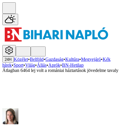
Közélet
•
Belföld
•
Gazdaság
•
Kultúra
•
Megyejáró
•
Kék
24H
hírek
•
Sport
•
Világ
•
Állás
•
Aprók
•
BN-Hetilap
Átlagban 6464 lej volt a romániai háztartások jövedelme tavaly