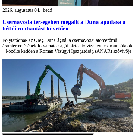
2026. augusztus 04., kedd
Csernavoda térségében megállt a Duna apadása a
hétfői robbantást követően
Folytatódnak az Öreg-Duna-ágnál a csernavodai atomerőmű
áramtermelésének folyamatosságát biztosító vízelterelési munkálatok
– közölte kedden a Román Vízügyi Igazgatóság (ANAR) szóvivője.