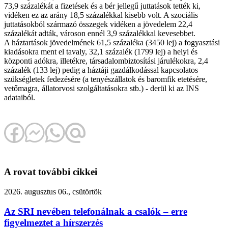
73,9 százalékát a fizetések és a bér jellegű juttatások tették ki,
vidéken ez az arány 18,5 százalékkal kisebb volt. A szociális
juttatásokból származó összegek vidéken a jövedelem 22,4
százalékát adták, városon ennél 3,9 százalékkal kevesebbet.
A háztartások jövedelmének 61,5 százaléka (3450 lej) a fogyasztási
kiadásokra ment el tavaly, 32,1 százalék (1799 lej) a helyi és
központi adókra, illetékre, társadalombiztosítási járulékokra, 2,4
százalék (133 lej) pedig a háztáji gazdálkodással kapcsolatos
szükségletek fedezésére (a tenyészállatok és baromfik etetésére,
vetőmagra, állatorvosi szolgáltatásokra stb.) - derül ki az INS
adataiból.
A rovat további cikkei
2026. augusztus 06., csütörtök
Az SRI nevében telefonálnak a csalók – erre
figyelmeztet a hírszerzés