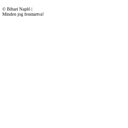
©
Bihari Napló
|
Minden jog fenntartva!