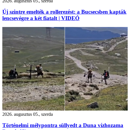
2026. augusztus 05., szerda
Új szintre emelték a rollerezést: a Bucsecsben kapták
lencsevégre a két fiatalt | VIDEÓ
2026. augusztus 05., szerda
Történelmi mélypontra süllyedt a Duna vízhozama