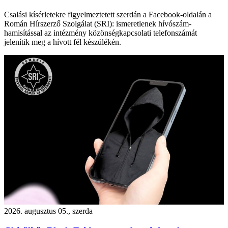
Csalási kísérletekre figyelmeztetett szerdán a Facebook-oldalán a
Román Hírszerző Szolgálat (SRI): ismeretlenek hívószám-
hamisítással az intézmény közönségkapcsolati telefonszámát
jelenítik meg a hívott fél készülékén.
2026. augusztus 05., szerda