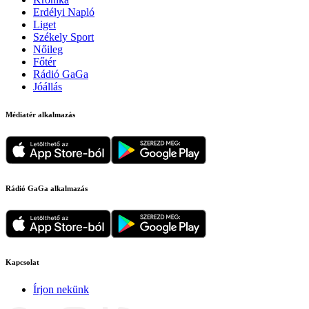
Erdélyi Napló
Liget
Székely Sport
Nőileg
Főtér
Rádió GaGa
Jóállás
Médiatér alkalmazás
Rádió GaGa alkalmazás
Kapcsolat
Írjon nekünk