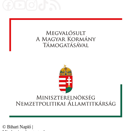
©
Bihari Napló
|