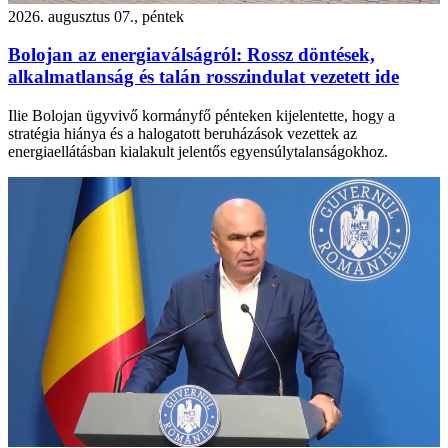
2026. augusztus 07., péntek
Bolojan az energiaválságról: Rossz döntések,
alkalmatlanság és talán rosszindulat vezetett ide
Ilie Bolojan ügyvivő kormányfő pénteken kijelentette, hogy a
stratégia hiánya és a halogatott beruházások vezettek az
energiaellátásban kialakult jelentős egyensúlytalanságokhoz.