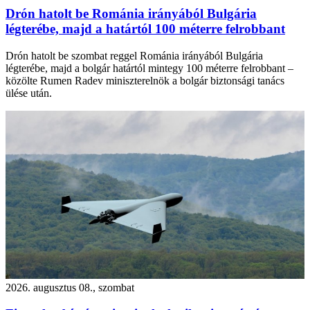
Drón hatolt be Románia irányából Bulgária
légterébe, majd a határtól 100 méterre felrobbant
Drón hatolt be szombat reggel Románia irányából Bulgária
légterébe, majd a bolgár határtól mintegy 100 méterre felrobbant –
közölte Rumen Radev miniszterelnök a bolgár biztonsági tanács
ülése után.
2026. augusztus 08., szombat