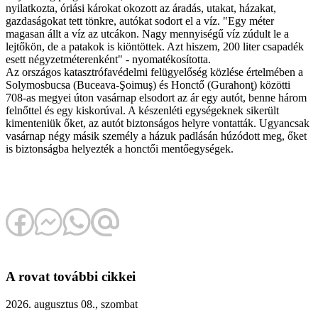
nyilatkozta, óriási károkat okozott az áradás, utakat, házakat,
gazdaságokat tett tönkre, autókat sodort el a víz. "Egy méter
magasan állt a víz az utcákon. Nagy mennyiségű víz zúdult le a
lejtőkön, de a patakok is kiöntöttek. Azt hiszem, 200 liter csapadék
esett négyzetméterenként" - nyomatékosította.
Az országos katasztrófavédelmi felügyelőség közlése értelmében a
Solymosbucsa (Buceava-Şoimuş) és Honctő (Gurahonţ) közötti
708-as megyei úton vasárnap elsodort az ár egy autót, benne három
felnőttel és egy kiskorúval. A készenléti egységeknek sikerült
kimenteniük őket, az autót biztonságos helyre vontatták. Ugyancsak
vasárnap négy másik személy a házuk padlásán húzódott meg, őket
is biztonságba helyezték a honctői mentőegységek.
A rovat további cikkei
2026. augusztus 08., szombat