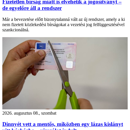
Fizetetlen bírság miatt is elvehetik a jogosítványt –
de egyelőre áll a rendszer
Már a bevezetése előtt bizonytalanná vált az új rendszer, amely a ki
nem fizetett közlekedési bírságokat a vezetési jog felfüggesztésével
szankcionálná.
2026. augusztus 08., szombat
Dinnyét vett a mentős, miközben egy lázas kislányt