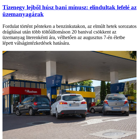
Tizenegy lejből húsz bani mínusz: elindultak lefelé az
üzemanyagárak
Fordulat történt pénteken a benzinkutakon, az elmúlt hetek sorozatos
drágításai után több töltőállomáson 20 banival csökkent az
üzemanyag literenkénti ára, vélhetően az augusztus 7-én életbe
lépett válságintézkedések hatására.