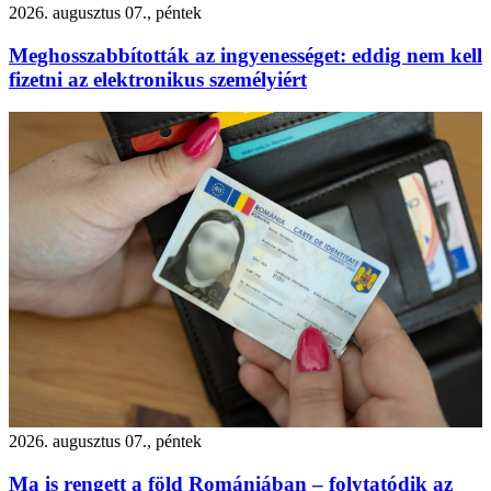
2026. augusztus 07., péntek
Meghosszabbították az ingyenességet: eddig nem kell
fizetni az elektronikus személyiért
2026. augusztus 07., péntek
Ma is rengett a föld Romániában – folytatódik az