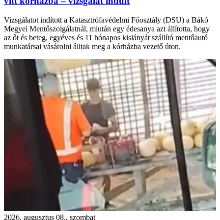
vitt kórházba – vizsgálat indult
Vizsgálatot indított a Katasztrófavédelmi Főosztály (DSU) a Bákó
Megyei Mentőszolgálatnál, miután egy édesanya azt állította, hogy
az őt és beteg, egyéves és 11 hónapos kislányát szállító mentőautó
munkatársai vásárolni álltak meg a kórházba vezető úton.
2026. augusztus 08., szombat