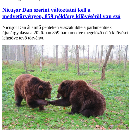
Nicușor Dan szerint változtatni kell a
medvetörvényen, 859 példány kilövéséről van szó
Nicușor Dan államfő pénteken visszaküldte a parlamentnek
újratárgyalásra a 2026-ban 859 barnamedve megelőző célú kilövését
lehetővé tevő törvényt.