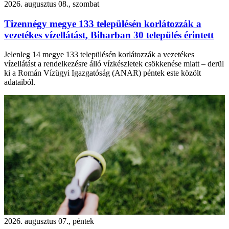
2026. augusztus 08., szombat
Tizennégy megye 133 településén korlátozzák a
vezetékes vízellátást, Biharban 30 település érintett
Jelenleg 14 megye 133 településén korlátozzák a vezetékes
vízellátást a rendelkezésre álló vízkészletek csökkenése miatt – derül
ki a Román Vízügyi Igazgatóság (ANAR) péntek este közölt
adataiból.
2026. augusztus 07., péntek