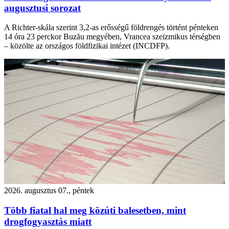
augusztusi sorozat
A Richter-skála szerint 3,2-as erősségű földrengés történt pénteken
14 óra 23 perckor Buzău megyében, Vrancea szeizmikus térségben
– közölte az országos földfizikai intézet (INCDFP).
2026. augusztus 07., péntek
Több fiatal hal meg közúti balesetben, mint
drogfogyasztás miatt