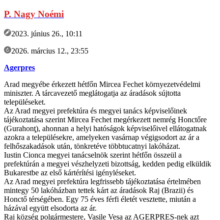
P. Nagy Noémi
2023. június 26., 10:11
2026. március 12., 23:55
Agerpres
Arad megyébe érkezett hétfőn Mircea Fechet környezetvédelmi
miniszter. A tárcavezető meglátogatja az áradások sújtotta
településeket.
Az Arad megyei prefektúra és megyei tanács képviselőinek
tájékoztatása szerint Mircea Fechet megérkezett nemrég Honctőre
(Gurahonţ), ahonnan a helyi hatóságok képviselőivel ellátogatnak
azokra a településekre, amelyeken vasárnap végigsodort az ár a
felhőszakadások után, tönkretéve többtucatnyi lakóházat.
Iustin Cionca megyei tanácselnök szerint hétfőn összeül a
prefektúrán a megyei vészhelyzeti bizottság, kedden pedig elküldik
Bukarestbe az első kártérítési igényléseket.
Az Arad megyei prefektúra legfrissebb tájékoztatása értelmében
mintegy 50 lakóházban tettek kárt az áradások Raj (Brazii) és
Honctő térségében. Egy 75 éves férfi életét vesztette, miután a
házával együtt elsodorta az ár.
Raj község polgármestere, Vasile Vesa az AGERPRES-nek azt