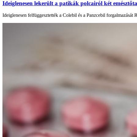
Ideiglenesen lekerült a patikák polcairól két emésztőta
Ideiglenesen felfüggesztették a Colebil és a Panzcebil forgalmazását 