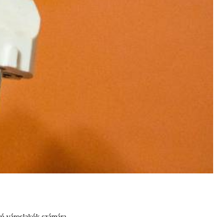
áró városlakók számára.