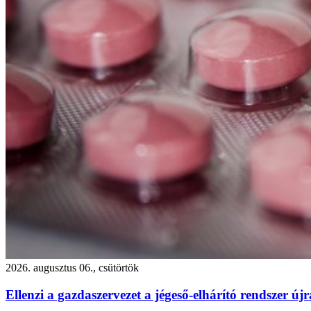
2026. augusztus 06., csütörtök
Ellenzi a gazdaszervezet a jégeső-elhárító rendszer újr