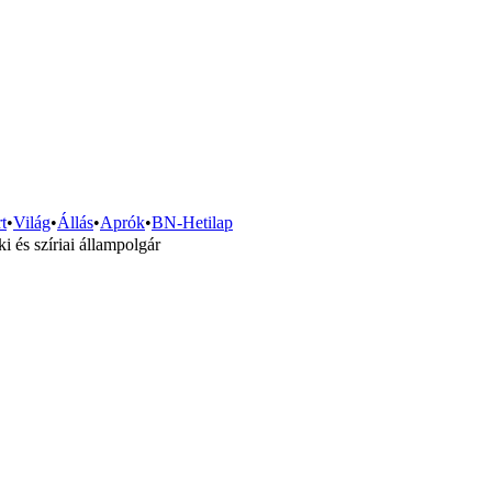
t
•
Világ
•
Állás
•
Aprók
•
BN-Hetilap
i és szíriai állampolgár