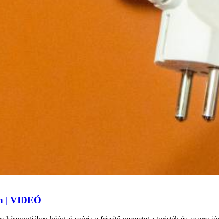
an | VIDEÓ
 központjában hóágyú szórja a frissítő permetet a turisták és az arra j