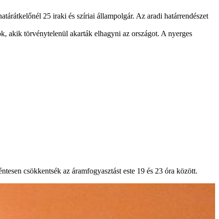
tárátkelőnél 25 iraki és szíriai állampolgár. Az aradi határrendészet
ok, akik törvénytelenül akarták elhagyni az országot. A nyerges
éntesen csökkentsék az áramfogyasztást este 19 és 23 óra között.