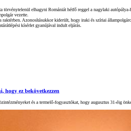
a törvénytelenül elhagyni Romániát hétfő reggel a nagylaki autópálya-ha
polgár vezette.
a raktérben. Azonosításukkor kiderült, hogy iraki és szíriai állampolgár
tárátlépési kísérlet gyanújával indult eljárás.
, hogy ez bekövetkezzen
 közintézményeket és a termelő-fogyasztókat, hogy augusztus 31-éig önk