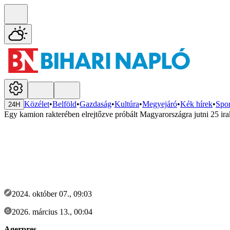
Közélet
•
Belföld
•
Gazdaság
•
Kultúra
•
Megyejáró
•
Kék hírek
•
Spor
24H
Egy kamion rakterében elrejtőzve próbált Magyarországra jutni 25 irak
2024. október 07., 09:03
2026. március 13., 00:04
Agerpres