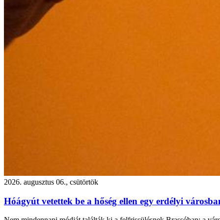
2026. augusztus 06., csütörtök
Hóágyút vetettek be a hőség ellen egy erdélyi városb
Nem mindennapi módját találták ki a felfrissülésnek Brassóban: a város