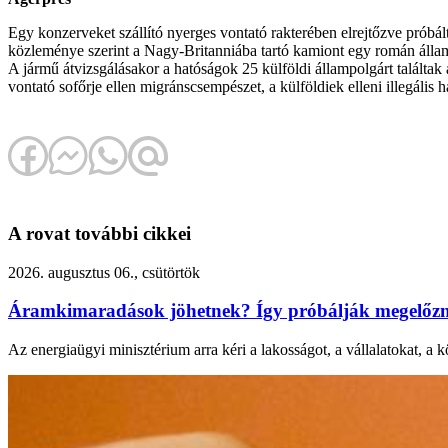
Egy konzerveket szállító nyerges vontató rakterében elrejtőzve próbált
közleménye szerint a Nagy-Britanniába tartó kamiont egy román állam
A jármű átvizsgálásakor a hatóságok 25 külföldi állampolgárt találtak 
vontató sofőrje ellen migránscsempészet, a külföldiek elleni illegális ha
A rovat további cikkei
2026. augusztus 06., csütörtök
Áramkimaradások jöhetnek? Így próbálják megelőzni
Az energiaügyi minisztérium arra kéri a lakosságot, a vállalatokat, a