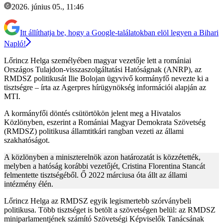
2026. június 05., 11:46
Itt állíthatja be, hogy a Google-találatokban elöl legyen a Bihari
Napló!
Lőrincz Helga személyében magyar vezetője lett a romániai
Országos Tulajdon-visszaszolgáltatási Hatóságnak (ANRP), az
RMDSZ politikusát Ilie Bolojan ügyvivő kormányfő nevezte ki a
tisztségre – írta az Agerpres hírügynökség információi alapján az
MTI.
A kormányfői döntés csütörtökön jelent meg a Hivatalos
Közlönyben, eszerint a Romániai Magyar Demokrata Szövetség
(RMDSZ) politikusa államtitkári rangban vezeti az állami
szakhatóságot.
A közlönyben a miniszterelnök azon határozatát is közzétették,
melyben a hatóság korábbi vezetőjét, Cristina Florentina Stancát
felmentette tisztségéből. Ő 2022 márciusa óta állt az állami
intézmény élén.
Lőrincz Helga az RMDSZ egyik legismertebb szórványbeli
politikusa. Több tisztséget is betölt a szövetségen belül: az RMDSZ
miniparlamentjének számító Szövetségi Képviselők Tanácsának