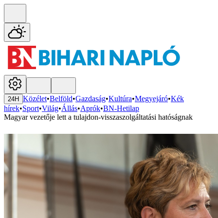
Közélet
•
Belföld
•
Gazdaság
•
Kultúra
•
Megyejáró
•
Kék
24H
hírek
•
Sport
•
Világ
•
Állás
•
Aprók
•
BN-Hetilap
Magyar vezetője lett a tulajdon-visszaszolgáltatási hatóságnak