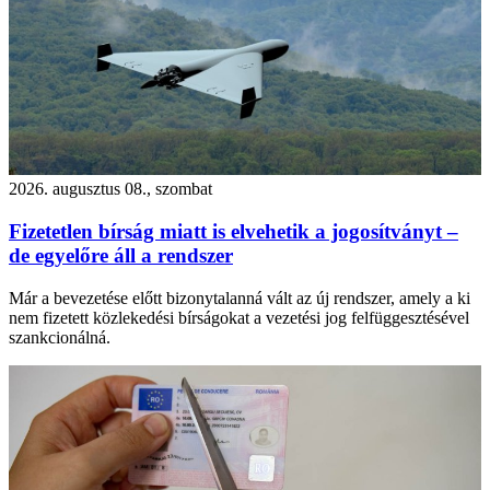
2026. augusztus 08., szombat
Fizetetlen bírság miatt is elvehetik a jogosítványt –
de egyelőre áll a rendszer
Már a bevezetése előtt bizonytalanná vált az új rendszer, amely a ki
nem fizetett közlekedési bírságokat a vezetési jog felfüggesztésével
szankcionálná.