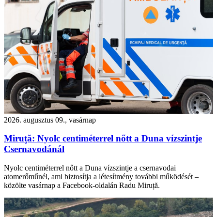
2026. augusztus 09., vasárnap
Miruță: Nyolc centiméterrel nőtt a Duna vízszintje
Csernavodánál
Nyolc centiméterrel nőtt a Duna vízszintje a csernavodai
atomerőműnél, ami biztosítja a létesítmény további működését –
közölte vasárnap a Facebook-oldalán Radu Miruță.