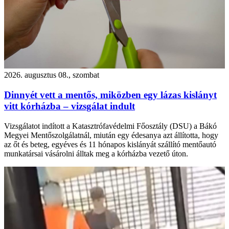
2026. augusztus 08., szombat
Dinnyét vett a mentős, miközben egy lázas kislányt
vitt kórházba – vizsgálat indult
Vizsgálatot indított a Katasztrófavédelmi Főosztály (DSU) a Bákó
Megyei Mentőszolgálatnál, miután egy édesanya azt állította, hogy
az őt és beteg, egyéves és 11 hónapos kislányát szállító mentőautó
munkatársai vásárolni álltak meg a kórházba vezető úton.