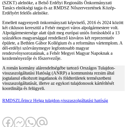
(SZKT) alelnöke, a Belső Erdélyi Regionális Önkormányzati
Tanács elnökségi tagja és az RMDSZ Nőszervezetének Közép-
Erdélyért felelős alelnöke.
Emellett nagyenyedi önkormányzati képviselő, 2016 és 2024 között
két cikluson keresztül a Fehér megyei város alpolgármestere volt.
Alpolgármestersége alatt újult meg európai uniós forrásokból a 13
százalékos magyarsággal rendelkező kisváros két reprezentatív
épülete, a Bethlen Gábor Kollégium és a református vártemplom. A
dél-erdélyi szórványmegye legfontosabb magyar
rendezvénysorozatának, a Fehér Megyei Magyar Napoknak a
kezdeményezője és főszervezője.
A román kormány alárendeltségébe tartozó Országos Tulajdon-
visszaszolgáltatási Hatóság (ANRP) a kommunista rezsim által
jogtalanul elkobzott ingatlanok és földterületek természetbeni
visszaszolgáltatását, illetve az egykori tulajdonosok kártérítését
koordinálja és felügyeli.
RMDSZ
Lőrincz Helga
tulajdon-visszaszolgáltatási hatóság