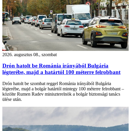
2026. augusztus 08., szombat
Drón hatolt be Románia irányából Bulgária
légterébe, majd a határtól 100 méterre felrobbant
Drón hatolt be szombat reggel Románia irányából Bulgária
légterébe, majd a bolgár határtól mintegy 100 méterre felrobbant –
közölte Rumen Radev miniszterelnök a bolgár biztonsági tanács
ülése után.