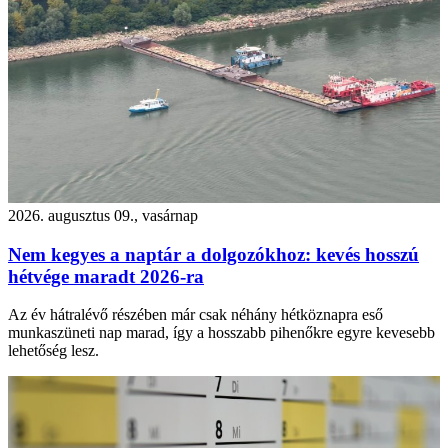
2026. augusztus 09., vasárnap
Nem kegyes a naptár a dolgozókhoz: kevés hosszú
hétvége maradt 2026-ra
Az év hátralévő részében már csak néhány hétköznapra eső
munkaszüneti nap marad, így a hosszabb pihenőkre egyre kevesebb
lehetőség lesz.