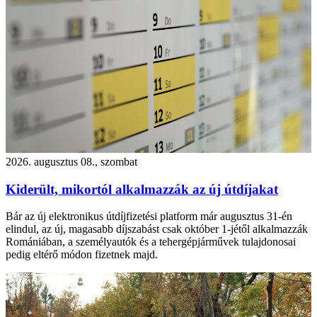
2026. augusztus 08., szombat
Kiderült, mikortól alkalmazzák az új útdíjakat
Bár az új elektronikus útdíjfizetési platform már augusztus 31-én
elindul, az új, magasabb díjszabást csak október 1-jétől alkalmazzák
Romániában, a személyautók és a tehergépjárművek tulajdonosai
pedig eltérő módon fizetnek majd.