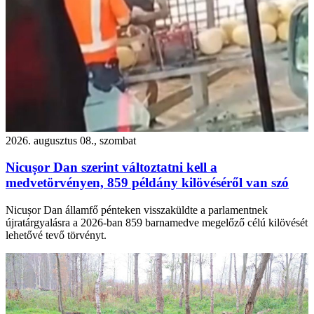
2026. augusztus 08., szombat
Nicușor Dan szerint változtatni kell a
medvetörvényen, 859 példány kilövéséről van szó
Nicușor Dan államfő pénteken visszaküldte a parlamentnek
újratárgyalásra a 2026-ban 859 barnamedve megelőző célú kilövését
lehetővé tevő törvényt.