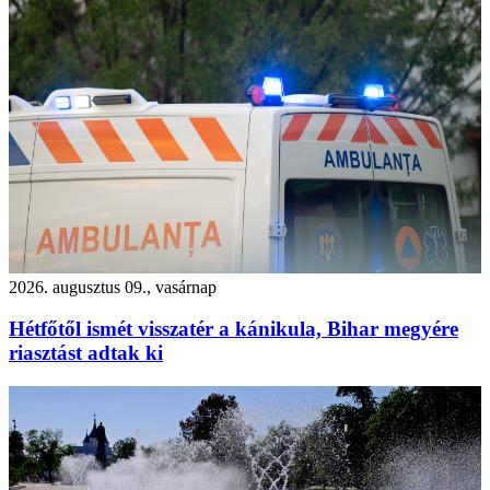
2026. augusztus 09., vasárnap
Hétfőtől ismét visszatér a kánikula, Bihar megyére
riasztást adtak ki