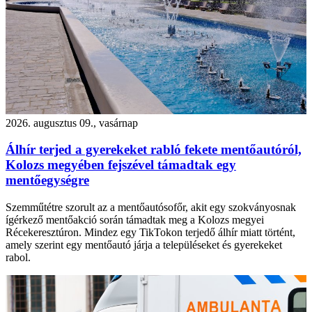
2026. augusztus 09., vasárnap
Álhír terjed a gyerekeket rabló fekete mentőautóról,
Kolozs megyében fejszével támadtak egy
mentőegységre
Szemműtétre szorult az a mentőautósofőr, akit egy szokványosnak
ígérkező mentőakció során támadtak meg a Kolozs megyei
Récekeresztúron. Mindez egy TikTokon terjedő álhír miatt történt,
amely szerint egy mentőautó járja a településeket és gyerekeket
rabol.