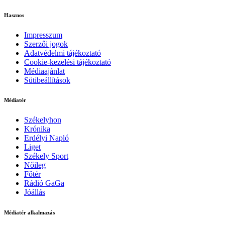
Hasznos
Impresszum
Szerzői jogok
Adatvédelmi tájékoztató
Cookie-kezelési tájékoztató
Médiaajánlat
Sütibeállítások
Médiatér
Székelyhon
Krónika
Erdélyi Napló
Liget
Székely Sport
Nőileg
Főtér
Rádió GaGa
Jóállás
Médiatér alkalmazás