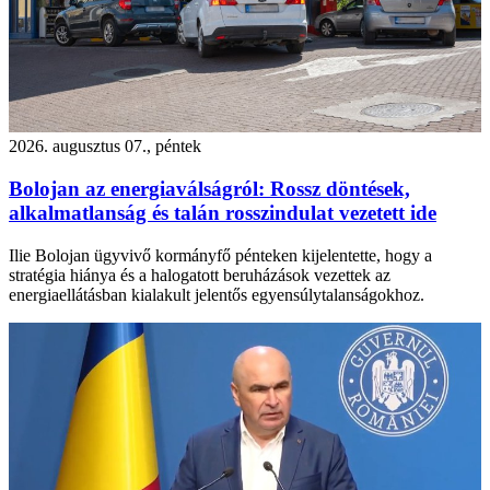
2026. augusztus 07., péntek
Bolojan az energiaválságról: Rossz döntések,
alkalmatlanság és talán rosszindulat vezetett ide
Ilie Bolojan ügyvivő kormányfő pénteken kijelentette, hogy a
stratégia hiánya és a halogatott beruházások vezettek az
energiaellátásban kialakult jelentős egyensúlytalanságokhoz.