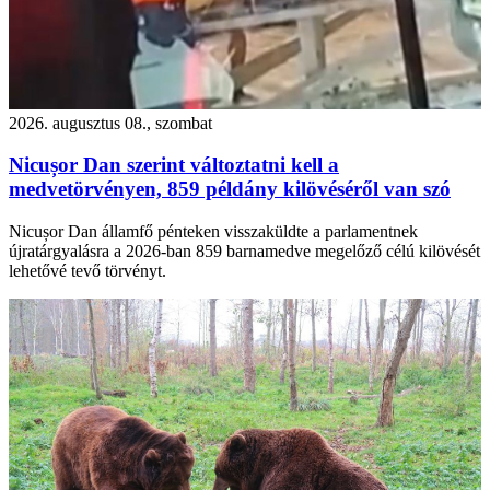
2026. augusztus 08., szombat
Nicușor Dan szerint változtatni kell a
medvetörvényen, 859 példány kilövéséről van szó
Nicușor Dan államfő pénteken visszaküldte a parlamentnek
újratárgyalásra a 2026-ban 859 barnamedve megelőző célú kilövését
lehetővé tevő törvényt.