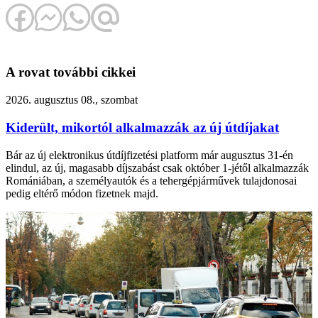
A rovat további cikkei
2026. augusztus 08., szombat
Kiderült, mikortól alkalmazzák az új útdíjakat
Bár az új elektronikus útdíjfizetési platform már augusztus 31-én
elindul, az új, magasabb díjszabást csak október 1-jétől alkalmazzák
Romániában, a személyautók és a tehergépjárművek tulajdonosai
pedig eltérő módon fizetnek majd.