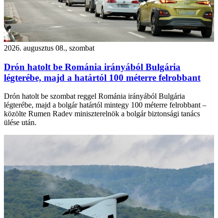
2026. augusztus 08., szombat
Drón hatolt be Románia irányából Bulgária
légterébe, majd a határtól 100 méterre felrobbant
Drón hatolt be szombat reggel Románia irányából Bulgária
légterébe, majd a bolgár határtól mintegy 100 méterre felrobbant –
közölte Rumen Radev miniszterelnök a bolgár biztonsági tanács
ülése után.