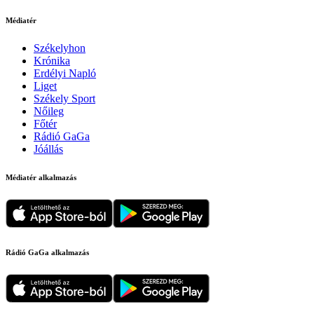
Médiatér
Székelyhon
Krónika
Erdélyi Napló
Liget
Székely Sport
Nőileg
Főtér
Rádió GaGa
Jóállás
Médiatér alkalmazás
Rádió GaGa alkalmazás