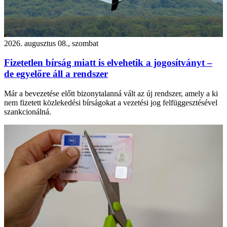
2026. augusztus 08., szombat
Fizetetlen bírság miatt is elvehetik a jogosítványt –
de egyelőre áll a rendszer
Már a bevezetése előtt bizonytalanná vált az új rendszer, amely a ki
nem fizetett közlekedési bírságokat a vezetési jog felfüggesztésével
szankcionálná.