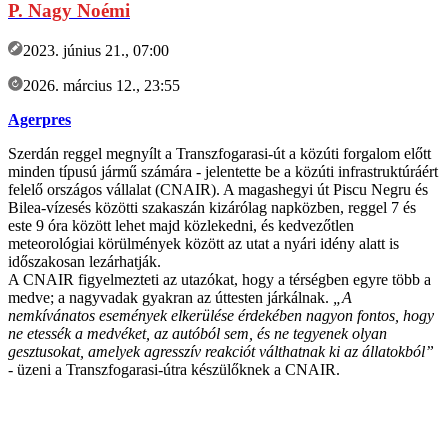
P. Nagy Noémi
2023. június 21., 07:00
2026. március 12., 23:55
Agerpres
Szerdán reggel megnyílt a Transzfogarasi-út a közúti forgalom előtt
minden típusú jármű számára - jelentette be a közúti infrastruktúráért
felelő országos vállalat (CNAIR). A magashegyi út Piscu Negru és
Bilea-vízesés közötti szakaszán kizárólag napközben, reggel 7 és
este 9 óra között lehet majd közlekedni, és kedvezőtlen
meteorológiai körülmények között az utat a nyári idény alatt is
időszakosan lezárhatják.
A CNAIR figyelmezteti az utazókat, hogy a térségben egyre több a
medve; a nagyvadak gyakran az úttesten járkálnak.
„A
nemkívánatos események elkerülése érdekében nagyon fontos, hogy
ne etessék a medvéket, az autóból sem, és ne tegyenek olyan
gesztusokat, amelyek agresszív reakciót válthatnak ki az állatokból”
- üzeni a Transzfogarasi-útra készülőknek a CNAIR.