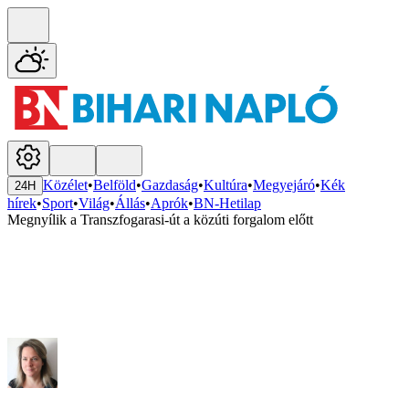
Közélet
•
Belföld
•
Gazdaság
•
Kultúra
•
Megyejáró
•
Kék
24H
hírek
•
Sport
•
Világ
•
Állás
•
Aprók
•
BN-Hetilap
Megnyílik a Transzfogarasi-út a közúti forgalom előtt