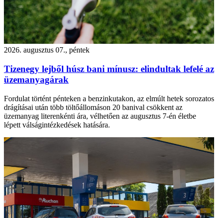
2026. augusztus 07., péntek
Tizenegy lejből húsz bani mínusz: elindultak lefelé az
üzemanyagárak
Fordulat történt pénteken a benzinkutakon, az elmúlt hetek sorozatos
drágításai után több töltőállomáson 20 banival csökkent az
üzemanyag literenkénti ára, vélhetően az augusztus 7-én életbe
lépett válságintézkedések hatására.