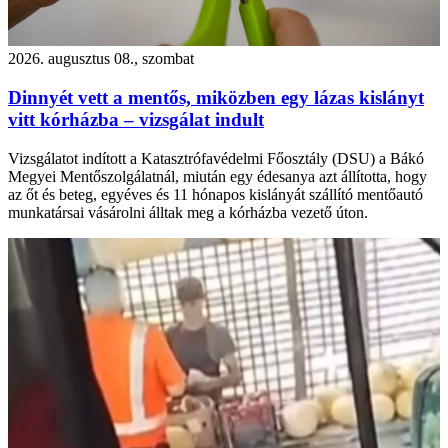
2026. augusztus 08., szombat
Dinnyét vett a mentős, miközben egy lázas kislányt
vitt kórházba – vizsgálat indult
Vizsgálatot indított a Katasztrófavédelmi Főosztály (DSU) a Bákó
Megyei Mentőszolgálatnál, miután egy édesanya azt állította, hogy
az őt és beteg, egyéves és 11 hónapos kislányát szállító mentőautó
munkatársai vásárolni álltak meg a kórházba vezető úton.