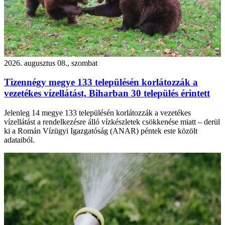
2026. augusztus 08., szombat
Tizennégy megye 133 településén korlátozzák a
vezetékes vízellátást, Biharban 30 település érintett
Jelenleg 14 megye 133 településén korlátozzák a vezetékes
vízellátást a rendelkezésre álló vízkészletek csökkenése miatt – derül
ki a Román Vízügyi Igazgatóság (ANAR) péntek este közölt
adataiból.