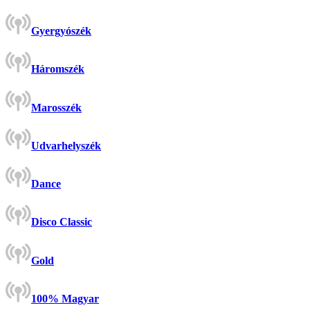
Gyergyószék
Háromszék
Marosszék
Udvarhelyszék
Dance
Disco Classic
Gold
100% Magyar