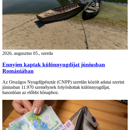
2026. augusztus 05., szerda
Ennyien kaptak különnyugdíjat júniusban
Romániában
Az Országos Nyugdíjpénztár (CNPP) szerdán közölt adatai szerint
júniusban 11.970 személynek folyósítottak különnyugdíjat,
hasonlóan az előbbi hónaphoz.