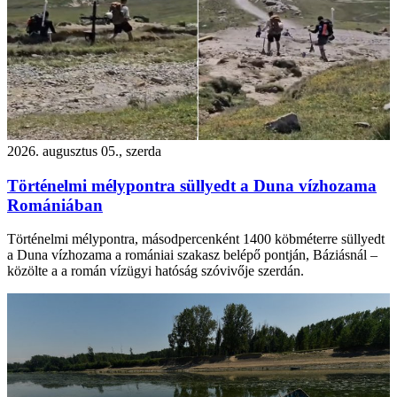
2026. augusztus 05., szerda
Történelmi mélypontra süllyedt a Duna vízhozama
Romániában
Történelmi mélypontra, másodpercenként 1400 köbméterre süllyedt
a Duna vízhozama a romániai szakasz belépő pontján, Báziásnál –
közölte a a román vízügyi hatóság szóvivője szerdán.