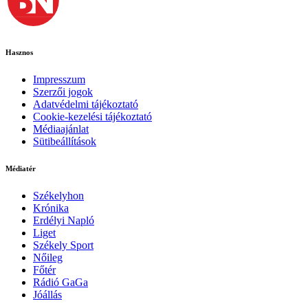
Hasznos
Impresszum
Szerzői jogok
Adatvédelmi tájékoztató
Cookie-kezelési tájékoztató
Médiaajánlat
Sütibeállítások
Médiatér
Székelyhon
Krónika
Erdélyi Napló
Liget
Székely Sport
Nőileg
Főtér
Rádió GaGa
Jóállás