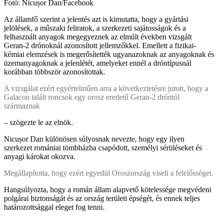
Fotó: Nicușor Dan/Facebook
Az államfő szerint a jelentés azt is kimutatta, hogy a gyártási
jelölések, a műszaki feliratok, a szerkezeti sajátosságok és a
felhasznált anyagok megegyeznek az elmúlt években vizsgált
Geran-2 drónoknál azonosított jellemzőkkel. Emellett a fizikai-
kémiai elemzések is megerősítették ugyanazoknak az anyagoknak és
üzemanyagoknak a jelenlétét, amelyeket ennél a dróntípusnál
korábban többször azonosítottak.
A vizsgálat ezért egyértelműen arra a következtetésre jutott, hogy a
Galacon talált roncsok egy orosz eredetű Geran-2 dróntól
származnak
– szögezte le az elnök.
Nicușor Dan különösen súlyosnak nevezte, hogy egy ilyen
szerkezet romániai tömbházba csapódott, személyi sérüléseket és
anyagi károkat okozva.
Megállapította, hogy ezért egyedül Oroszország viseli a felelősséget.
Hangsúlyozta, hogy a román állam alapvető kötelessége megvédeni
polgárai biztonságát és az ország területi épségét, és ennek teljes
határozottsággal eleget fog tenni.