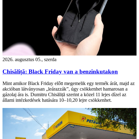
2026. augusztus 05., szerda
Chisăliță: Black Friday van a benzinkutakon
Mint amikor Black Friday előtt megemelik egy termék árát, majd az
akcióban látványosan „leárazzák”, úgy csökkenhet hamarosan a
gázolaj ára is. Dumitru Chisăliță szerint a közel 11 lejes dízel az
állami intézkedések hatására 10–10,20 lejre csökkenhet.