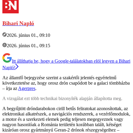
Bihari Napló
2026. június 01., 09:10
2026. június 01., 09:15
Itt állíthatja be, hogy a Google-találatokban elöl legyen a Bihari
Napló!
Az államfő bejegyzése szerint a szakértői jelentés egyértelmű
következtetése az, hogy orosz drón csapódott be a galaci tömbházba
– írja az
Agerpres
.
A vizsgálat ezt több technikai bizonyíték alapján állapította meg.
A begyűjtött dróndarabokon cirill betűs feliratokat azonosítottak, az
elektronikai alkatrészek, a navigációs rendszerek, a vezérlőmodulok,
a motor és a szerkezeti elemek pedig teljesen megegyeznek vagy
nagyon hasonlóak a Románia területén korábban talált, kétséget
kizáróan orosz gyártmányú Geran-2 drónok részegységeihez –