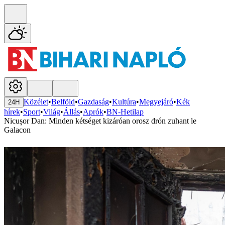
Közélet
•
Belföld
•
Gazdaság
•
Kultúra
•
Megyejáró
•
Kék
24H
hírek
•
Sport
•
Világ
•
Állás
•
Aprók
•
BN-Hetilap
Nicușor Dan: Minden kétséget kizáróan orosz drón zuhant le
Galacon