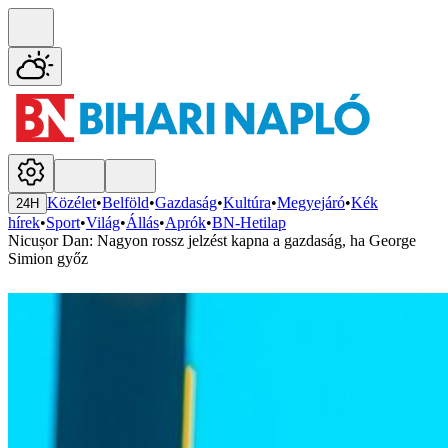
Közélet
•
Belföld
•
Gazdaság
•
Kultúra
•
Megyejáró
•
Kék
24H
hírek
•
Sport
•
Világ
•
Állás
•
Aprók
•
BN-Hetilap
Nicușor Dan: Nagyon rossz jelzést kapna a gazdaság, ha George
Simion győz