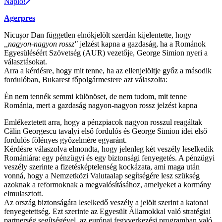
Napló!
Agerpres
Nicușor Dan független elnökjelölt szerdán kijelentette, hogy
,,nagyon-nagyon rossz"
jelzést kapna a gazdaság, ha a Románok
Egyesüléséért Szövetség (AUR) vezetője, George Simion nyeri a
választásokat.
Arra a kérdésre, hogy mit tenne, ha az ellenjelöltje győz a második
fordulóban, Bukarest főpolgármestere azt válaszolta:
Én nem tennék semmi különöset, de nem tudom, mit tenne
Románia, mert a gazdaság nagyon-nagyon rossz jelzést kapna
Emlékeztetett arra, hogy a pénzpiacok nagyon rosszul reagáltak
Călin Georgescu tavalyi első fordulós és George Simion idei első
fordulós fölényes győzelmére egyaránt.
Kérdésre válaszolva elmondta, hogy jelenleg két veszély leselkedik
Romániára: egy pénzügyi és egy biztonsági fenyegetés. A pénzügyi
veszély szerinte a fizetésképtelenség kockázata, ami maga után
vonná, hogy a Nemzetközi Valutaalap segítségére lesz szükség
azoknak a reformoknak a megvalósításához, amelyeket a kormány
elmulasztott.
Az ország biztonságára leselkedő veszély a jelölt szerint a katonai
fenyegetettség. Ezt szerinte az Egyesült Államokkal való stratégiai
partnerség segítségével, az európai fegyverkezési programban való