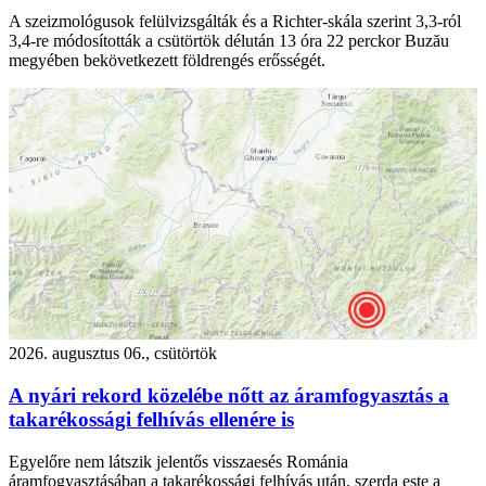
A szeizmológusok felülvizsgálták és a Richter-skála szerint 3,3-ról
3,4-re módosították a csütörtök délután 13 óra 22 perckor Buzău
megyében bekövetkezett földrengés erősségét.
2026. augusztus 06., csütörtök
A nyári rekord közelébe nőtt az áramfogyasztás a
takarékossági felhívás ellenére is
Egyelőre nem látszik jelentős visszaesés Románia
áramfogyasztásában a takarékossági felhívás után, szerda este a