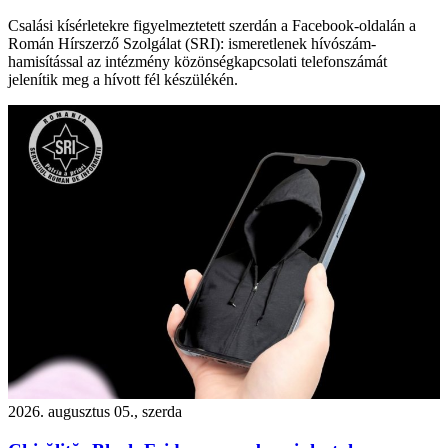
Csalási kísérletekre figyelmeztetett szerdán a Facebook-oldalán a
Román Hírszerző Szolgálat (SRI): ismeretlenek hívószám-
hamisítással az intézmény közönségkapcsolati telefonszámát
jelenítik meg a hívott fél készülékén.
2026. augusztus 05., szerda