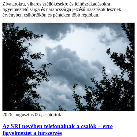
Zivatarokra, viharos széllökésekre és felhőszakadásokra
figyelmeztető sárga és narancssárga jelzésű riasztások lesznek
érvényben csütörtökön és pénteken több régióban.
2026. augusztus 06., csütörtök
Az SRI nevében telefonálnak a csalók – erre
figyelmeztet a hírszerzés