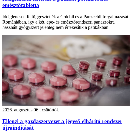
emésztőtabletta
Ideiglenesen felfüggesztették a Colebil és a Panzcebil forgalmazását
Romániában, így a két, epe- és emésztőrendszeri panaszokra
használt gyógyszert jelenleg nem értékesítik a patikákban.
2026. augusztus 06., csütörtök
Ellenzi a gazdaszervezet a jégeső-elhárító rendszer
újraindítását