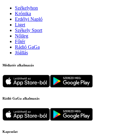
Székelyhon
Krónika
Erdélyi Napló
Liget
Székely Sport
Nőileg
Főtér
Rádió GaGa
Jóállás
Médiatér alkalmazás
Rádió GaGa alkalmazás
Kapcsolat