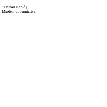
©
Bihari Napló
|
Minden jog fenntartva!