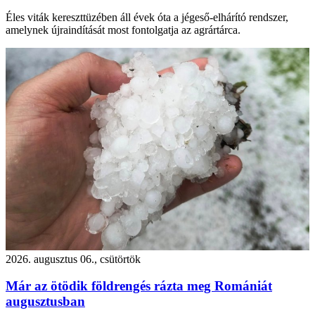
Éles viták kereszttüzében áll évek óta a jégeső-elhárító rendszer,
amelynek újraindítását most fontolgatja az agrártárca.
2026. augusztus 06., csütörtök
Már az ötödik földrengés rázta meg Romániát
augusztusban