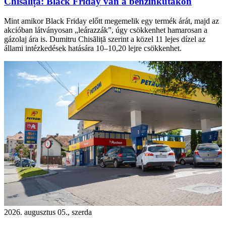
Chisăliță: Black Friday van a benzinkutakon
Mint amikor Black Friday előtt megemelik egy termék árát, majd az
akcióban látványosan „leárazzák”, úgy csökkenhet hamarosan a
gázolaj ára is. Dumitru Chisăliță szerint a közel 11 lejes dízel az
állami intézkedések hatására 10–10,20 lejre csökkenhet.
2026. augusztus 05., szerda