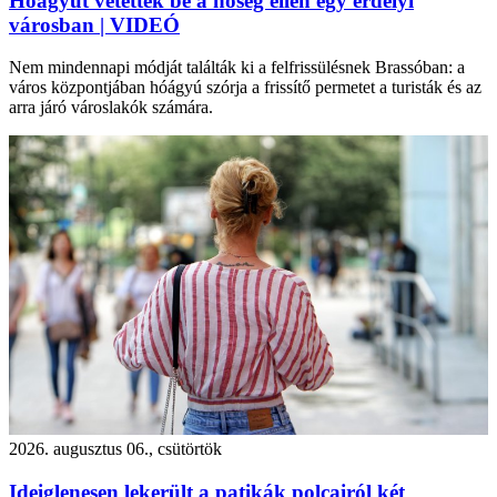
Hóágyút vetettek be a hőség ellen egy erdélyi
városban | VIDEÓ
Nem mindennapi módját találták ki a felfrissülésnek Brassóban: a
város központjában hóágyú szórja a frissítő permetet a turisták és az
arra járó városlakók számára.
2026. augusztus 06., csütörtök
Ideiglenesen lekerült a patikák polcairól két