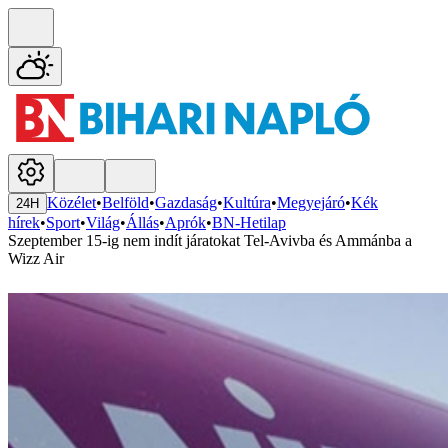
Közélet
•
Belföld
•
Gazdaság
•
Kultúra
•
Megyejáró
•
Kék
24H
hírek
•
Sport
•
Világ
•
Állás
•
Aprók
•
BN-Hetilap
Szeptember 15-ig nem indít járatokat Tel-Avivba és Ammánba a
Wizz Air