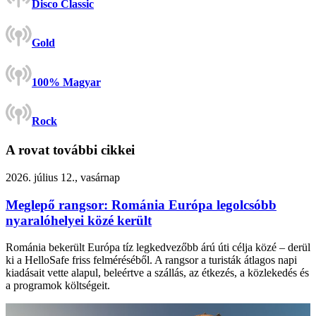
Disco Classic
Gold
100% Magyar
Rock
A rovat további cikkei
2026. július 12., vasárnap
Meglepő rangsor: Románia Európa legolcsóbb
nyaralóhelyei közé került
Románia bekerült Európa tíz legkedvezőbb árú úti célja közé – derül
ki a HelloSafe friss felméréséből. A rangsor a turisták átlagos napi
kiadásait vette alapul, beleértve a szállás, az étkezés, a közlekedés és
a programok költségeit.