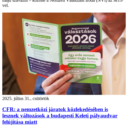
majd szavazni – közölte a Nemzeti Választási Iroda (NVI) az MTI-
vel.
2025. július 31., csütörtök
CFR: a nemzetközi járatok közlekedésében is
lesznek változások a budapesti Keleti pályaudvar
felújítása miatt