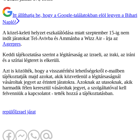
Itt állíthatja be, hogy a Google-találatokban elöl legyen a Bihari
Napló!
A közel-keleti helyzet eszkalálódása miatt szeptember 15-ig nem
indít járatokat Tel-Avivba és Ammánba a Wizz Air - írja az
Agerpres
.
Keddi tájékoztatása szerint a légitársaság az izraeli, az iraki, az iráni
és a szíriai légteret is elkerüli.
Azt is közölték, hogy a visszatérítési lehetőségekről e-mailben
tájékoztatják majd azokat, akik közvetlenül a légitársaságnál
vásároltak jegyet az érintett járatokra. Azoknak az utasoknak, akik
harmadik félen keresztül vásároltak jegyet, a szolgáltatóval kell
felvenniük a kapcsolatot - tették hozzá a tájékoztatásban.
repülő
Izrael
járat