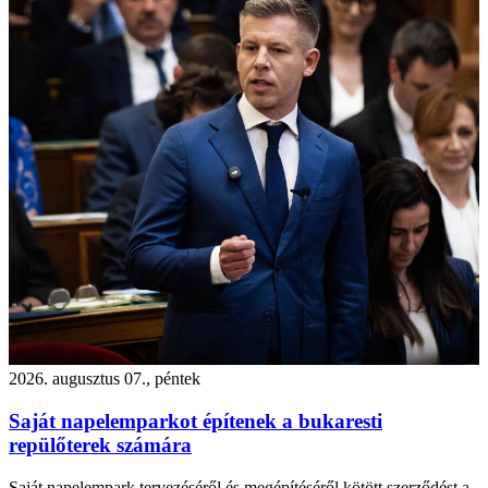
2026. augusztus 07., péntek
Saját napelemparkot építenek a bukaresti
repülőterek számára
Saját napelempark tervezéséről és megépítéséről kötött szerződést a