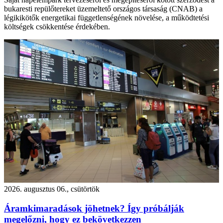
bukaresti repülőtereket üzemeltető országos társaság (CNAB) a
légikikötők energetikai függetlenségének növelése, a működtetési
költségek csökkentése érdekében.
2026. augusztus 06., csütörtök
Áramkimaradások jöhetnek? Így próbálják
megelőzni, hogy ez bekövetkezzen