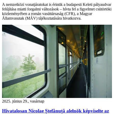
A nemzetközi vonatjáratokat is érintik a budapesti Keleti pályaudvar
felújítása miatti forgalmi változások – hívta fel a figyelmet csütörtöki
közleményében a román vasúttársaság (CFR), a Magyar
Államvasutak (MÁV) tájékoztatására hivatkozva.
2025. június 29., vasárnap
Hivatalosan Nicolae Ștefănuță alelnök képviselte az