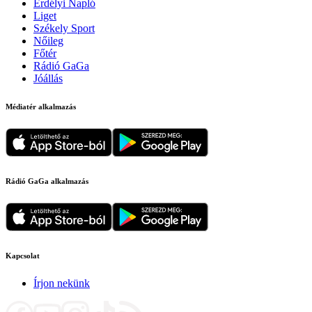
Erdélyi Napló
Liget
Székely Sport
Nőileg
Főtér
Rádió GaGa
Jóállás
Médiatér alkalmazás
Rádió GaGa alkalmazás
Kapcsolat
Írjon nekünk