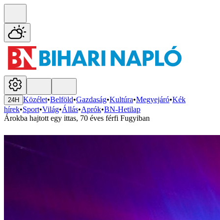
Közélet
•
Belföld
•
Gazdaság
•
Kultúra
•
Megyejáró
•
Kék
24H
hírek
•
Sport
•
Világ
•
Állás
•
Aprók
•
BN-Hetilap
Árokba hajtott egy ittas, 70 éves férfi Fugyiban