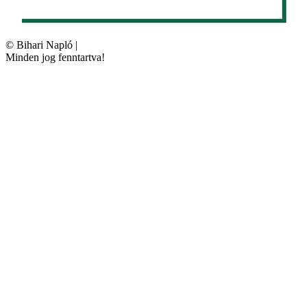
©
Bihari Napló
|
Minden jog fenntartva!