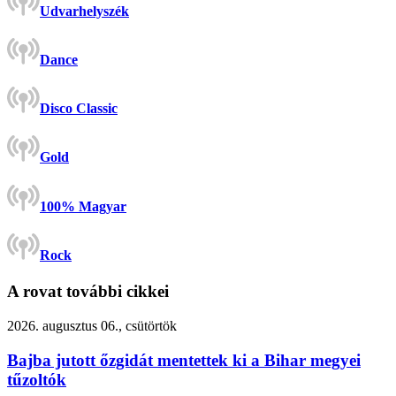
Udvarhelyszék
Dance
Disco Classic
Gold
100% Magyar
Rock
A rovat további cikkei
2026. augusztus 06., csütörtök
Bajba jutott őzgidát mentettek ki a Bihar megyei
tűzoltók