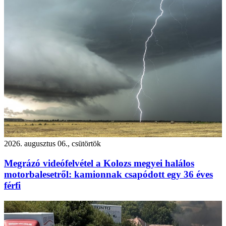
2026. augusztus 06., csütörtök
Megrázó videófelvétel a Kolozs megyei halálos
motorbalesetről: kamionnak csapódott egy 36 éves
férfi