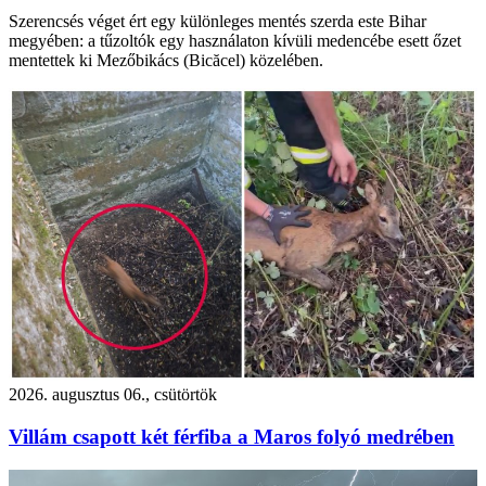
Szerencsés véget ért egy különleges mentés szerda este Bihar
megyében: a tűzoltók egy használaton kívüli medencébe esett őzet
mentettek ki Mezőbikács (Bicăcel) közelében.
2026. augusztus 06., csütörtök
Villám csapott két férfiba a Maros folyó medrében