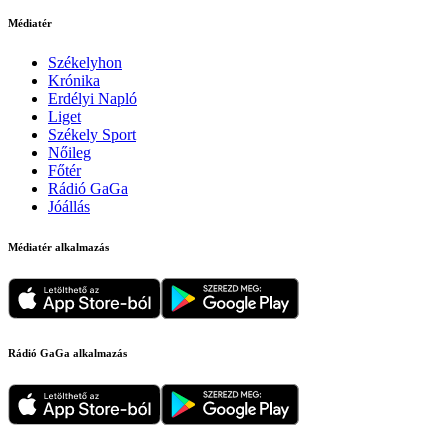
Médiatér
Székelyhon
Krónika
Erdélyi Napló
Liget
Székely Sport
Nőileg
Főtér
Rádió GaGa
Jóállás
Médiatér alkalmazás
Rádió GaGa alkalmazás