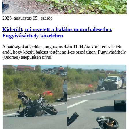
2026. augusztus 05., szerda
Kiderült, mi vezetett a halálos motorbalesethez
Fugyivásárhely közelében
A hatóságokat kedden, augusztus 4-én 11.04 óra körül értesítették
arról, hogy közúti baleset történt az 1-es országúton, Fugyivásárhely
(Oșorhei) településen kívül.