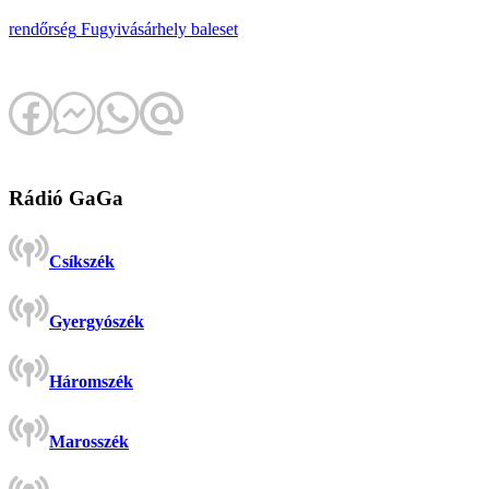
rendőrség
Fugyivásárhely
baleset
Rádió GaGa
Csíkszék
Gyergyószék
Háromszék
Marosszék