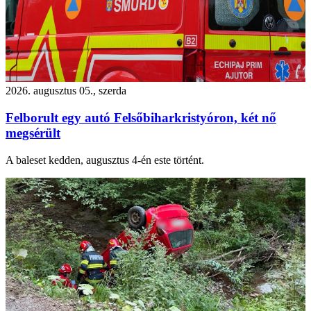
2026. augusztus 05., szerda
Felborult egy autó Felsőbiharkristyóron, két nő
megsérült
A baleset kedden, augusztus 4-én este történt.