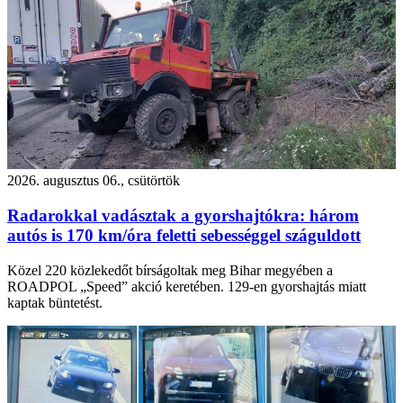
2026. augusztus 06., csütörtök
Radarokkal vadásztak a gyorshajtókra: három
autós is 170 km/óra feletti sebességgel száguldott
Közel 220 közlekedőt bírságoltak meg Bihar megyében a
ROADPOL „Speed” akció keretében. 129-en gyorshajtás miatt
kaptak büntetést.