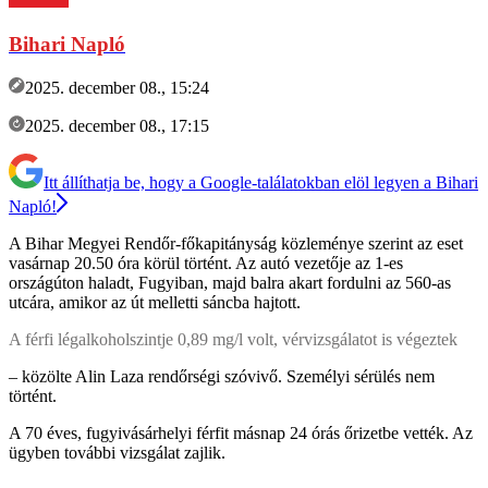
Bihari Napló
2025. december 08., 15:24
2025. december 08., 17:15
Itt állíthatja be, hogy a Google-találatokban elöl legyen a Bihari
Napló!
A Bihar Megyei Rendőr-főkapitányság közleménye szerint az eset
vasárnap 20.50 óra körül történt. Az autó vezetője az 1-es
országúton haladt, Fugyiban, majd balra akart fordulni az 560-as
utcára, amikor az út melletti sáncba hajtott.
A férfi légalkoholszintje 0,89 mg/l volt, vérvizsgálatot is végeztek
– közölte Alin Laza rendőrségi szóvivő. Személyi sérülés nem
történt.
A 70 éves, fugyivásárhelyi férfit másnap 24 órás őrizetbe vették. Az
ügyben további vizsgálat zajlik.