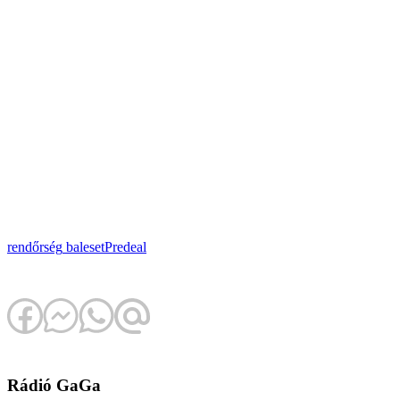
rendőrség
baleset
Predeal
Rádió GaGa