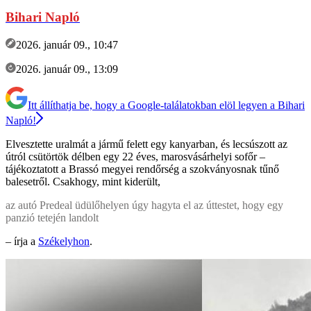
Bihari Napló
2026. január 09., 10:47
2026. január 09., 13:09
Itt állíthatja be, hogy a Google-találatokban elöl legyen a Bihari
Napló!
Elvesztette uralmát a jármű felett egy kanyarban, és lecsúszott az
útról csütörtök délben egy 22 éves, marosvásárhelyi sofőr –
tájékoztatott a Brassó megyei rendőrség a szokványosnak tűnő
balesetről. Csakhogy, mint kiderült,
az autó Predeal üdülőhelyen úgy hagyta el az úttestet, hogy egy
panzió tetején landolt
– írja a
Székelyhon
.