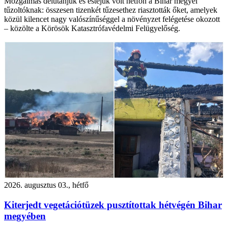
Mozgalmas délutánjuk és estéjük volt hétfőn a Bihar megyei
tűzoltóknak: összesen tizenkét tűzesethez riasztották őket, amelyek
közül kilencet nagy valószínűséggel a növényzet felégetése okozott
– közölte a Körösök Katasztrófavédelmi Felügyelőség.
2026. augusztus 03., hétfő
Kiterjedt vegetációtüzek pusztítottak hétvégén Bihar
megyében