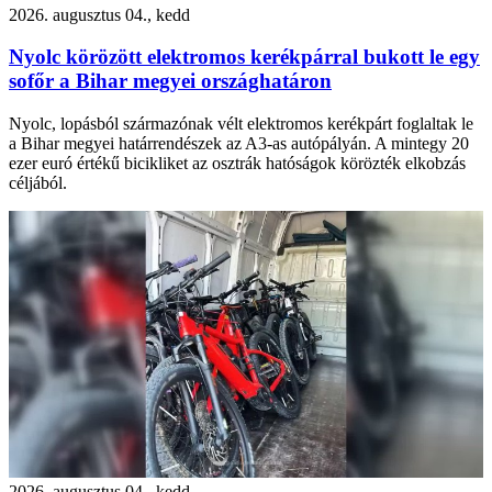
2026. augusztus 04., kedd
Nyolc körözött elektromos kerékpárral bukott le egy
sofőr a Bihar megyei országhatáron
Nyolc, lopásból származónak vélt elektromos kerékpárt foglaltak le
a Bihar megyei határrendészek az A3-as autópályán. A mintegy 20
ezer euró értékű bicikliket az osztrák hatóságok körözték elkobzás
céljából.
2026. augusztus 04., kedd