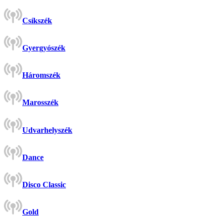
Csíkszék
Gyergyószék
Háromszék
Marosszék
Udvarhelyszék
Dance
Disco Classic
Gold