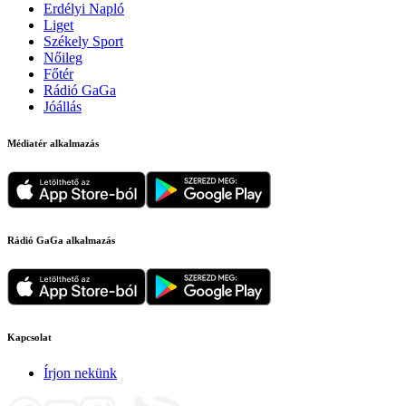
Erdélyi Napló
Liget
Székely Sport
Nőileg
Főtér
Rádió GaGa
Jóállás
Médiatér alkalmazás
Rádió GaGa alkalmazás
Kapcsolat
Írjon nekünk