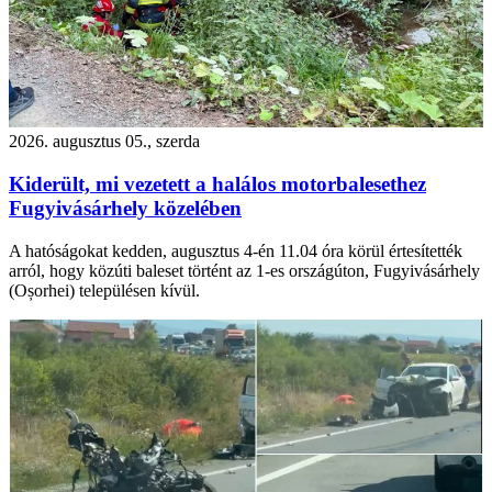
2026. augusztus 05., szerda
Kiderült, mi vezetett a halálos motorbalesethez
Fugyivásárhely közelében
A hatóságokat kedden, augusztus 4-én 11.04 óra körül értesítették
arról, hogy közúti baleset történt az 1-es országúton, Fugyivásárhely
(Oșorhei) településen kívül.