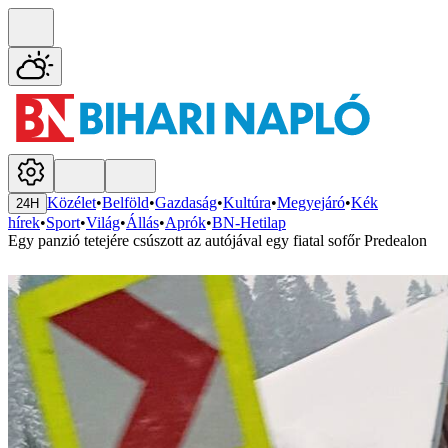
Közélet
•
Belföld
•
Gazdaság
•
Kultúra
•
Megyejáró
•
Kék
24H
hírek
•
Sport
•
Világ
•
Állás
•
Aprók
•
BN-Hetilap
Egy panzió tetejére csúszott az autójával egy fiatal sofőr Predealon