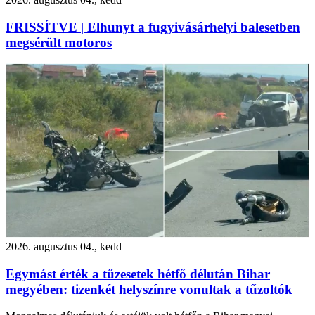
FRISSÍTVE | Elhunyt a fugyivásárhelyi balesetben
megsérült motoros
2026. augusztus 04., kedd
Egymást érték a tűzesetek hétfő délután Bihar
megyében: tizenkét helyszínre vonultak a tűzoltók