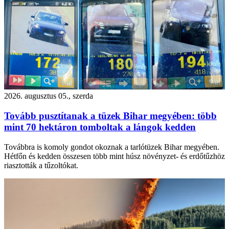
2026. augusztus 05., szerda
Tovább pusztítanak a tüzek Bihar megyében: több
mint 70 hektáron tomboltak a lángok kedden
Továbbra is komoly gondot okoznak a tarlótüzek Bihar megyében.
Hétfőn és kedden összesen több mint húsz növényzet- és erdőtűzhöz
riasztották a tűzoltókat.