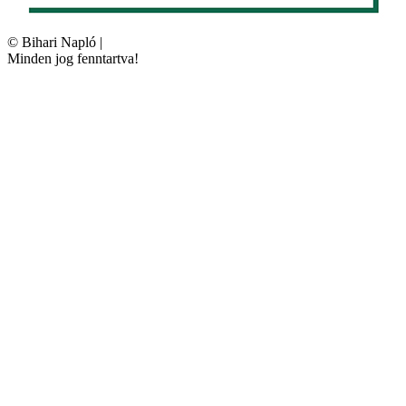
©
Bihari Napló
|
Minden jog fenntartva!