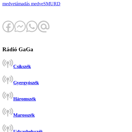
medvetámadás
medve
SMURD
Rádió GaGa
Csíkszék
Gyergyószék
Háromszék
Marosszék
Udvarhelyszék