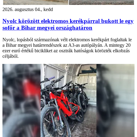
2026. augusztus 04., kedd
Nyolc körözött elektromos kerékpárral bukott le egy
sofőr a Bihar megyei országhatáron
Nyolc, lopásból származónak vélt elektromos kerékpárt foglaltak le
a Bihar megyei határrendészek az A3-as autópályán. A mintegy 20
ezer euró értékű bicikliket az osztrák hatóságok körözték elkobzás
céljából.