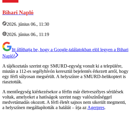
Bihari Napló
2026. június 06., 11:30
2026. június 06., 11:19
Itt állíthatja be, hogy a Google-találatokban elöl legyen a Bihari
Napló!
A tájékoztatás szerint egy SMURD-egység vonult ki a települére,
miután a 112-es segélyhívón keresztül bejelentés érkezett arról, hogy
egy férfi súlyosan megsérült. A helyszínre a SMURD-helikoptert is
riasztották.
A mentőegység kiérkezésekor a férfin már életveszélyes sérülések
voltak, amelyeket a hatóságok szerint nagy valószínűséggel
medvetámadás okozott. A férfi életét sajnos nem sikerült megmenti,
a helyszínen megállapították a halálát – írja az
Agerpres
.