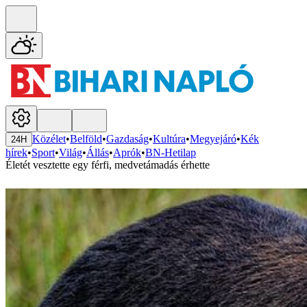
Közélet
•
Belföld
•
Gazdaság
•
Kultúra
•
Megyejáró
•
Kék
24H
hírek
•
Sport
•
Világ
•
Állás
•
Aprók
•
BN-Hetilap
Életét vesztette egy férfi, medvetámadás érhette