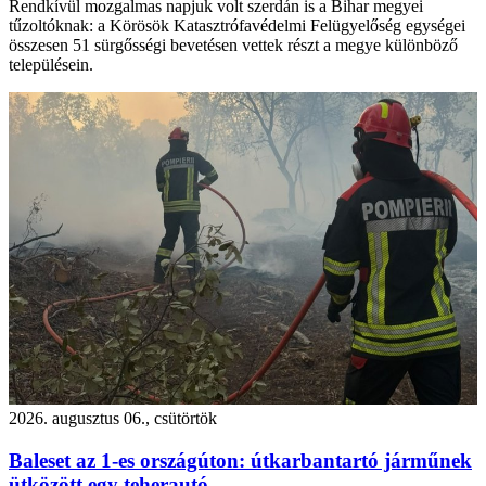
Rendkívül mozgalmas napjuk volt szerdán is a Bihar megyei
tűzoltóknak: a Körösök Katasztrófavédelmi Felügyelőség egységei
összesen 51 sürgősségi bevetésen vettek részt a megye különböző
településein.
2026. augusztus 06., csütörtök
Baleset az 1-es országúton: útkarbantartó járműnek
ütközött egy teherautó