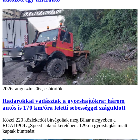
2026. augusztus 06., csütörtök
Radarokkal vadásztak a gyorshajtókra: három
autós is 170 km/óra feletti sebességgel száguldott
Közel 220 közlekedőt bírságoltak meg Bihar megyében a
ROADPOL „Speed” akció keretében. 129-en gyorshajtás miatt
kaptak büntetést.