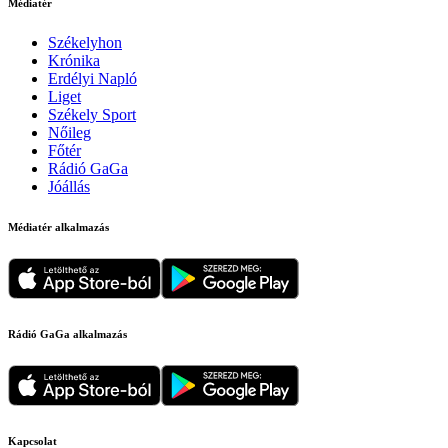
Médiatér
Székelyhon
Krónika
Erdélyi Napló
Liget
Székely Sport
Nőileg
Főtér
Rádió GaGa
Jóállás
Médiatér alkalmazás
Rádió GaGa alkalmazás
Kapcsolat