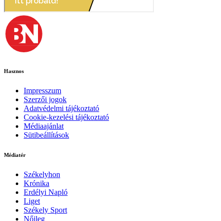
Hasznos
Impresszum
Szerzői jogok
Adatvédelmi tájékoztató
Cookie-kezelési tájékoztató
Médiaajánlat
Sütibeállítások
Médiatér
Székelyhon
Krónika
Erdélyi Napló
Liget
Székely Sport
Nőileg