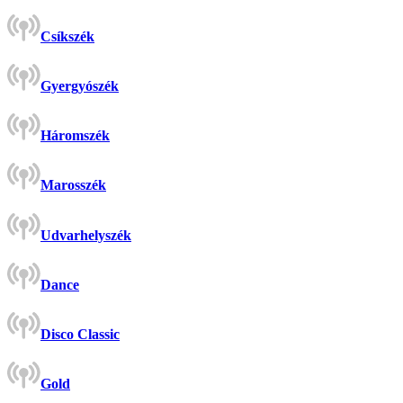
Csíkszék
Gyergyószék
Háromszék
Marosszék
Udvarhelyszék
Dance
Disco Classic
Gold