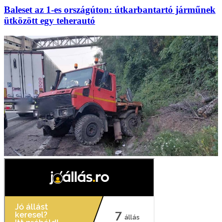
Baleset az 1-es országúton: útkarbantartó járműnek
ütközött egy teherautó