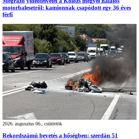
Megrázó videófelvétel a Kolozs megyei halálos
motorbalesetről: kamionnak csapódott egy 36 éves
férfi
2026. augusztus 06., csütörtök
Rekordszámú bevetés a hőségben: szerdán 51