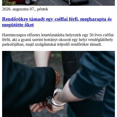
2026. augusztus 07., péntek
Rendőrökre támadt egy cséffai férfi, megharapta és
megütötte őket
Harmincnapos előzetes letartóztatásba helyeztek egy 50 éves cséffai
férfit, aki a gyanú szerint botrányt okozott egy helyi vendéglátóhely
parkolójában, majd szolgálatukat teljesítő rendőrökre támadt.