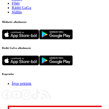
Főtér
Rádió GaGa
Jóállás
Médiatér alkalmazás
Rádió GaGa alkalmazás
Kapcsolat
Írjon nekünk