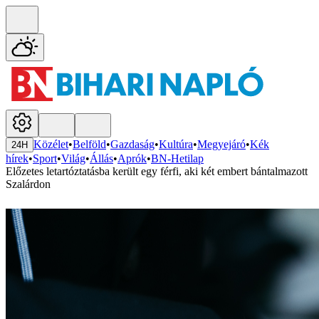
Közélet
•
Belföld
•
Gazdaság
•
Kultúra
•
Megyejáró
•
Kék
24H
hírek
•
Sport
•
Világ
•
Állás
•
Aprók
•
BN-Hetilap
Előzetes letartóztatásba került egy férfi, aki két embert bántalmazott
Szalárdon