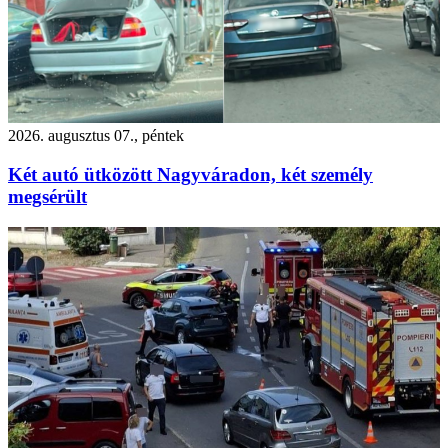
2026. augusztus 07., péntek
Két autó ütközött Nagyváradon, két személy
megsérült