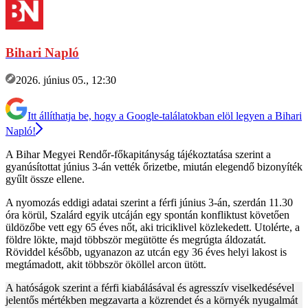
Bihari Napló
2026. június 05., 12:30
Itt állíthatja be, hogy a Google-találatokban elöl legyen a Bihari
Napló!
A Bihar Megyei Rendőr-főkapitányság tájékoztatása szerint a
gyanúsítottat június 3-án vették őrizetbe, miután elegendő bizonyíték
gyűlt össze ellene.
A nyomozás eddigi adatai szerint a férfi június 3-án, szerdán 11.30
óra körül, Szalárd egyik utcáján egy spontán konfliktust követően
üldözőbe vett egy 65 éves nőt, aki triciklivel közlekedett. Utolérte, a
földre lökte, majd többször megütötte és megrúgta áldozatát.
Röviddel később, ugyanazon az utcán egy 36 éves helyi lakost is
megtámadott, akit többször ököllel arcon ütött.
A hatóságok szerint a férfi kiabálásával és agresszív viselkedésével
jelentős mértékben megzavarta a közrendet és a környék nyugalmát