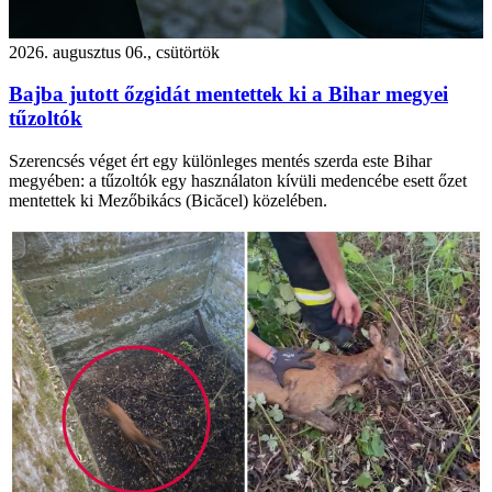
2026. augusztus 06., csütörtök
Bajba jutott őzgidát mentettek ki a Bihar megyei
tűzoltók
Szerencsés véget ért egy különleges mentés szerda este Bihar
megyében: a tűzoltók egy használaton kívüli medencébe esett őzet
mentettek ki Mezőbikács (Bicăcel) közelében.