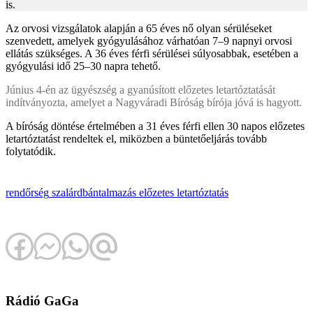
is.
Az orvosi vizsgálatok alapján a 65 éves nő olyan sérüléseket
szenvedett, amelyek gyógyulásához várhatóan 7–9 napnyi orvosi
ellátás szükséges. A 36 éves férfi sérülései súlyosabbak, esetében a
gyógyulási idő 25–30 napra tehető.
Június 4-én az ügyészség a gyanúsított előzetes letartóztatását
indítványozta, amelyet a Nagyváradi Bíróság bírója jóvá is hagyott.
A bíróság döntése értelmében a 31 éves férfi ellen 30 napos előzetes
letartóztatást rendeltek el, miközben a büntetőeljárás tovább
folytatódik.
rendőrség
szalárd
bántalmazás
előzetes letartóztatás
Rádió GaGa