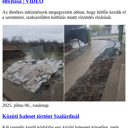
elfojtása│VIDEÓ
Az illetékes intézmények megegyeztek abban, hogy hétfőn kezdik el
a szentimrei, szakszerűtlen kútfúrás miatti vízömlés elzárását.
2025. július 06., vasárnap
Közúti baleset történt Szalárdnál
Két személy került kórházba egy közúti balesetet követően, mely