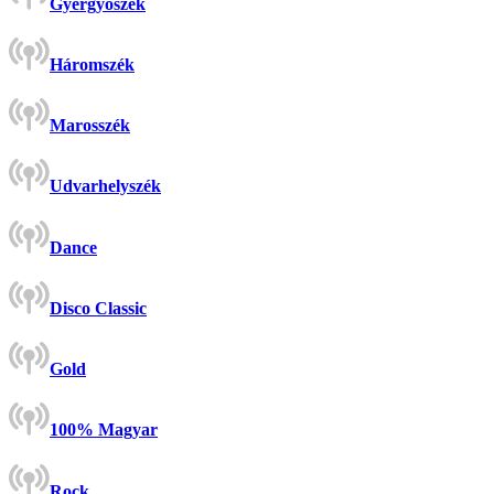
Gyergyószék
Háromszék
Marosszék
Udvarhelyszék
Dance
Disco Classic
Gold
100% Magyar
Rock