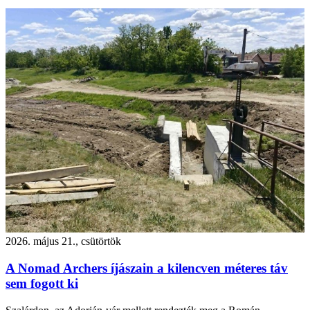
2026. május 21., csütörtök
A Nomad Archers íjászain a kilencven méteres táv
sem fogott ki