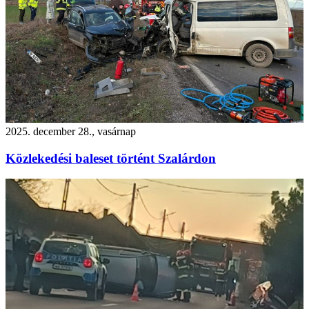
2025. december 28., vasárnap
Közlekedési baleset történt Szalárdon