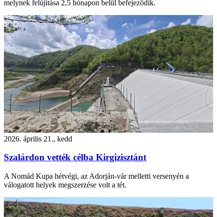
melynek felújítása 2,5 hónapon belül befejeződik.
2026. április 21., kedd
Szalárdon vették célba Kirgizisztánt
A Nomád Kupa hétvégi, az Adorján-vár melletti versenyén a
válogatott helyek megszerzése volt a tét.