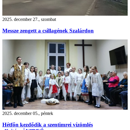
2025. december 27., szombat
Messze zengett a csillagének Szalárdon
2025. december 05., péntek
Hétfőn kezdődik a szentimrei vízömlés