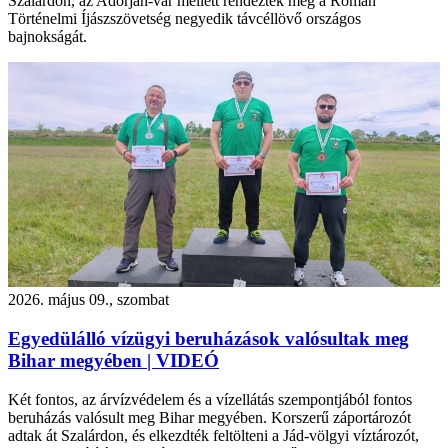
Szalárdon, az Adorján-vár mellett rendezték meg a Román
Történelmi Íjászszövetség negyedik távcéllövő országos
bajnokságát.
2026. május 09., szombat
Egyedülálló vízügyi beruházások valósultak meg
Bihar megyében | VIDEÓ
Két fontos, az árvízvédelem és a vízellátás szempontjából fontos
beruházás valósult meg Bihar megyében. Korszerű záportározót
adtak át Szalárdon, és elkezdték feltölteni a Jád-völgyi víztározót,