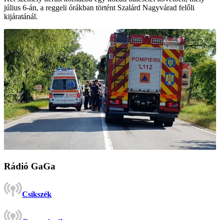
július 6-án, a reggeli órákban történt Szalárd Nagyvárad felőli
kijáratánál.
Rádió GaGa
Csíkszék