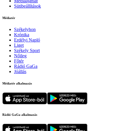
Médiaajánlat
Sütibeállítások
Médiatér
Székelyhon
Krónika
Erdélyi Napló
Liget
Székely Sport
Nőileg
Főtér
Rádió GaGa
Jóállás
Médiatér alkalmazás
Rádió GaGa alkalmazás