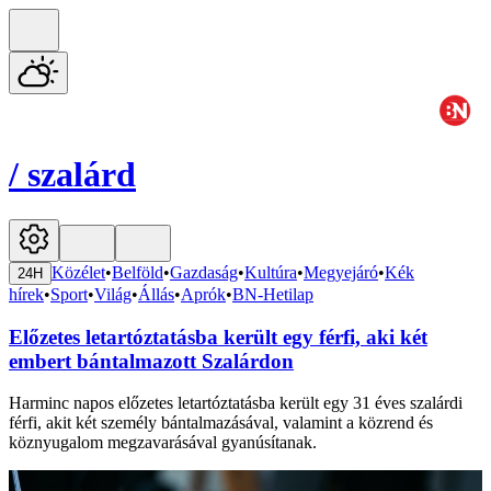
/
szalárd
Közélet
•
Belföld
•
Gazdaság
•
Kultúra
•
Megyejáró
•
Kék
24H
hírek
•
Sport
•
Világ
•
Állás
•
Aprók
•
BN-Hetilap
Előzetes letartóztatásba került egy férfi, aki két
embert bántalmazott Szalárdon
Harminc napos előzetes letartóztatásba került egy 31 éves szalárdi
férfi, akit két személy bántalmazásával, valamint a közrend és
köznyugalom megzavarásával gyanúsítanak.