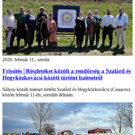
2026. február 11., szerda
Frissítés│Részleteket közölt a rendőrség a Szalárd és
Hegyközkovácsi között történt balesetről
Súlyos közúti baleset történt Szalárd és Hegyközkovácsi (Cauaceu)
között február 11-én, szerdán délután.