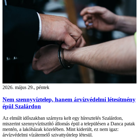
2026. május 29., péntek
Nem szennyvíztelep, hanem árvízvédelmi létesítmény
épül Szalárdon
Az elmúlt időszakban szárnyra kelt egy híresztelés Szalárdon,
miszerint szennyvíztisztító állomás épül a településen a Danca patak
mentén, a lakóházak közelében. Mint kiderült, ez nem igaz:
árvízvédelmi vízátemelő szivattyútelep létesül.