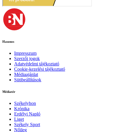
Hasznos
Impresszum
Szerzői jogok
Adatvédelmi tájékoztató
Cookie-kezelési tájékoztató
Médiaajánlat
Sütibeállítások
Médiatér
Székelyhon
Krónika
Erdélyi Napló
Liget
Székely Sport
Nőileg