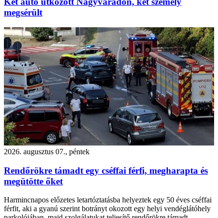
Két autó ütközött Nagyváradon, két személy
megsérült
2026. augusztus 07., péntek
Rendőrökre támadt egy cséffai férfi, megharapta és
megütötte őket
Harmincnapos előzetes letartóztatásba helyeztek egy 50 éves cséffai
férfit, aki a gyanú szerint botrányt okozott egy helyi vendéglátóhely
parkolójában, majd szolgálatukat teljesítő rendőrökre támadt.