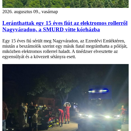
2026. augusztus 09., vasárnap
Leránthattak egy 15 éves fiút az elektromos rollerről
Nagyváradon, a SMURD vitte kórházba
Egy 15 éves fiú sérült meg Nagyváradon, az Ezredévi Emléktéren,
miután a beszámolók szerint egy másik fiatal megránthatta a pólóját,
miközben elektromos rollerrel haladt. A tinédzser elvesztette az
egyensúlyát és a kövezett sétányra esett.