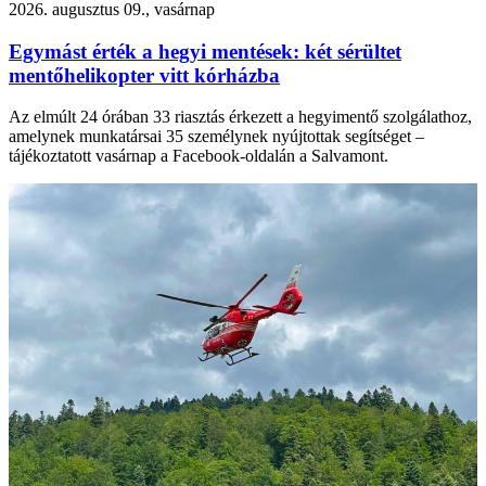
2026. augusztus 09., vasárnap
Egymást érték a hegyi mentések: két sérültet
mentőhelikopter vitt kórházba
Az elmúlt 24 órában 33 riasztás érkezett a hegyimentő szolgálathoz,
amelynek munkatársai 35 személynek nyújtottak segítséget –
tájékoztatott vasárnap a Facebook-oldalán a Salvamont.