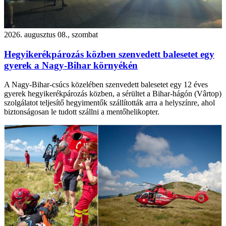
2026. augusztus 08., szombat
Hegyikerékpározás közben szenvedett balesetet egy
gyerek a Nagy-Bihar környékén
A Nagy-Bihar-csúcs közelében szenvedett balesetet egy 12 éves
gyerek hegyikerékpározás közben, a sérültet a Bihar-hágón (Vârtop)
szolgálatot teljesítő hegyimentők szállították arra a helyszínre, ahol
biztonságosan le tudott szállni a mentőhelikopter.