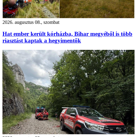
2026. augusztus 08., szombat
Hat ember került kórházba, Bihar megyéből is több
riasztást kaptak a hegyimentők