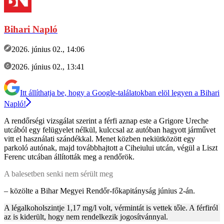
Bihari Napló
2026. június 02., 14:06
2026. június 02., 13:41
Itt állíthatja be, hogy a Google-találatokban elöl legyen a Bihari
Napló!
A rendőrségi vizsgálat szerint a férfi aznap este a Grigore Ureche
utcából egy felügyelet nélkül, kulccsal az autóban hagyott járművet
vitt el használati szándékkal. Menet közben nekiütközött egy
parkoló autónak, majd továbbhajtott a Ciheiului utcán, végül a Liszt
Ferenc utcában állították meg a rendőrök.
A balesetben senki nem sérült meg
– közölte a Bihar Megyei Rendőr-főkapitányság június 2-án.
A légalkoholszintje 1,17 mg/l volt, vérmintát is vettek tőle. A férfiról
az is kiderült, hogy nem rendelkezik jogosítvánnyal.