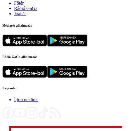
Főtér
Rádió GaGa
Jóállás
Médiatér alkalmazás
Rádió GaGa alkalmazás
Kapcsolat
Írjon nekünk