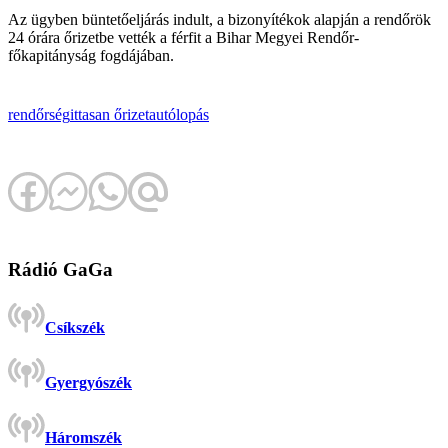
Az ügyben büntetőeljárás indult, a bizonyítékok alapján a rendőrök
24 órára őrizetbe vették a férfit a Bihar Megyei Rendőr-
főkapitányság fogdájában.
rendőrség
ittasan
őrizet
autólopás
Rádió GaGa
Csíkszék
Gyergyószék
Háromszék