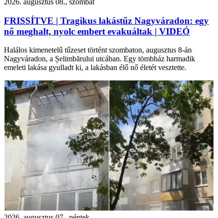
2026. augusztus 08., szombat
FRISSÍTVE | Tragikus lakástűz Nagyváradon: egy
nő meghalt, nyolc embert evakuáltak | VIDEÓ
Halálos kimenetelű tűzeset történt szombaton, augusztus 8-án
Nagyváradon, a Șelimbărului utcában. Egy tömbház harmadik
emeleti lakása gyulladt ki, a lakásban élő nő életét vesztette.
2026. augusztus 07., péntek