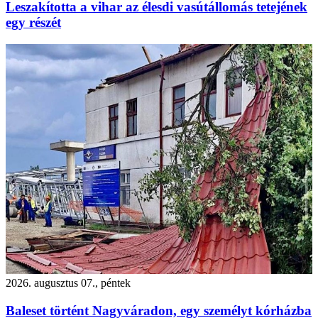
Leszakította a vihar az élesdi vasútállomás tetejének
egy részét
2026. augusztus 07., péntek
Baleset történt Nagyváradon, egy személyt kórházba