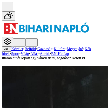
Közélet
•
Belföld
•
Gazdaság
•
Kultúra
•
Megyejáró
•
Kék
24H
hírek
•
Sport
•
Világ
•
Állás
•
Aprók
•
BN-Hetilap
Ittasan autót lopott egy váradi fiatal, fogdában kötött ki