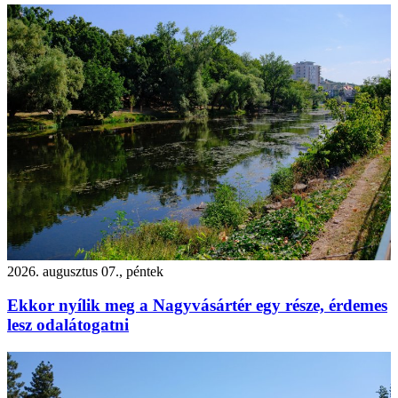
2026. augusztus 07., péntek
Ekkor nyílik meg a Nagyvásártér egy része, érdemes
lesz odalátogatni