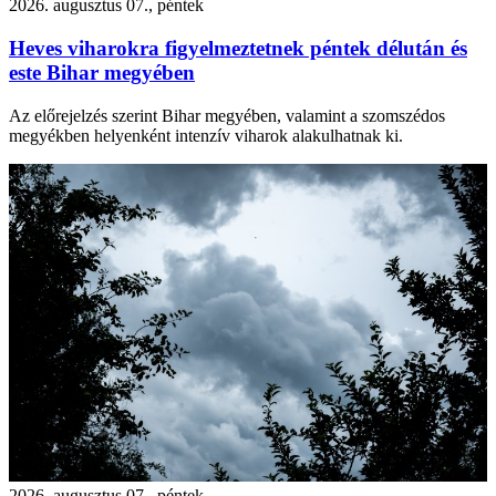
2026. augusztus 07., péntek
Heves viharokra figyelmeztetnek péntek délután és
este Bihar megyében
Az előrejelzés szerint Bihar megyében, valamint a szomszédos
megyékben helyenként intenzív viharok alakulhatnak ki.
2026. augusztus 07., péntek