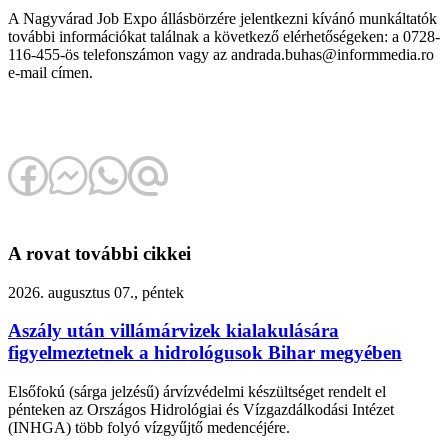
A Nagyvárad Job Expo állásbörzére jelentkezni kívánó munkáltatók
további információkat találnak a következő elérhetőségeken: a 0728-
116-455-ös telefonszámon vagy az andrada.buhas@informmedia.ro
e-mail címen.
A rovat további cikkei
2026. augusztus 07., péntek
Aszály után villámárvizek kialakulására
figyelmeztetnek a hidrológusok Bihar megyében
Elsőfokú (sárga jelzésű) árvízvédelmi készültséget rendelt el
pénteken az Országos Hidrológiai és Vízgazdálkodási Intézet
(INHGA) több folyó vízgyűjtő medencéjére.