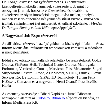
De’Longhi összesen hat gyártóüzemet és 33 nemzetközi
kirendeltséget működtet, amelyek világszerte több mint 75
országban járulnak hozzá az értékesítéshez, és továbbra is
elkötelezett az olyan innovációk megalkotása mellett, amelyek
minden vásárló otthonába kényelmet és stílust visznek, miközben
javítják a mindennapi élet minőségét. A vállalat szlogenje:
„Minden
De’Longhi-élmény valami különlegességgel jár”
.
A Nagyvárad Job Expo résztvevői
Az állásbörze résztvevői az újságokban, a közösségi oldalakon és az
Inform Media által működtetett weboldalakon keresztül a médiában
is megjelenhetnek.
Eddig a következő munkáltatók jelentették be részvételüket: Golde
Oradea, FinProm, Hella Technical Center Oradea, Madrugada,
Prohuman, Vernicolor, Comau, Marvicon, Faist Mekatronic, Sogefi
Suspensions Eastern Europe, ATP Motors, STIHL, Limtex, Plexus
Services Ro, De’Longhi, SIPAL 3D Technology, Turism Felix,
H.Essers, Cemacon és a nagyváradi Henri Coandă Posztliceális
Iskola.
Az esemény szervezője a Bihari Napló és a Jurnal Bihorean
napilapok, valamint az
Erdon.ro
,
Bihon.ro
hírportálok kiadója, az
Inform Media Press Kft.