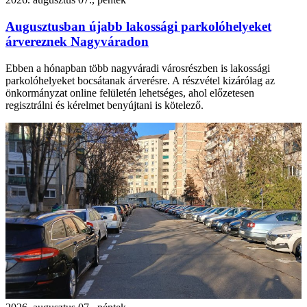
Augusztusban újabb lakossági parkolóhelyeket
árvereznek Nagyváradon
Ebben a hónapban több nagyváradi városrészben is lakossági
parkolóhelyeket bocsátanak árverésre. A részvétel kizárólag az
önkormányzat online felületén lehetséges, ahol előzetesen
regisztrálni és kérelmet benyújtani is kötelező.