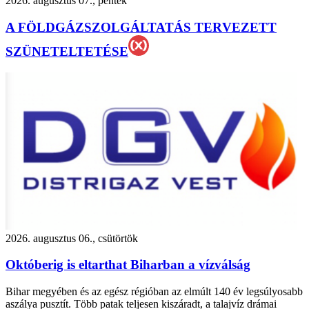
2026. augusztus 07., péntek
A FÖLDGÁZSZOLGÁLTATÁS TERVEZETT
SZÜNETELTETÉSE
2026. augusztus 06., csütörtök
Októberig is eltarthat Biharban a vízválság
Bihar megyében és az egész régióban az elmúlt 140 év legsúlyosabb
aszálya pusztít. Több patak teljesen kiszáradt, a talajvíz drámai