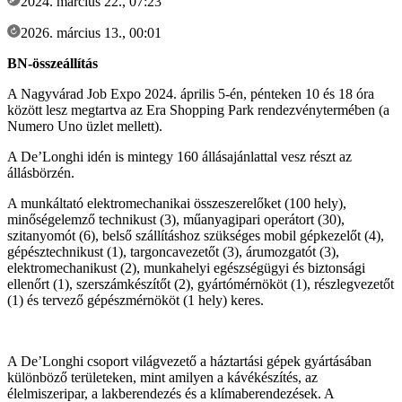
2024. március 22., 07:23
2026. március 13., 00:01
BN-összeállítás
A Nagyvárad Job Expo 2024. április 5-én, pénteken 10 és 18 óra
között lesz megtartva az Era Shopping Park rendezvénytermében (a
Numero Uno üzlet mellett).
A De’Longhi idén is mintegy 160 állásajánlattal vesz részt az
állásbörzén.
A munkáltató elektromechanikai összeszerelőket (100 hely),
minőségelemző technikust (3), műanyagipari operátort (30),
szitanyomót (6), belső szállításhoz szükséges mobil gépkezelőt (4),
gépésztechnikust (1), targoncavezetőt (3), árumozgatót (3),
elektromechanikust (2), munkahelyi egészségügyi és biztonsági
ellenőrt (1), szerszámkészítőt (2), gyártómérnököt (1), részlegvezetőt
(1) és tervező gépészmérnököt (1 hely) keres.
A De’Longhi csoport világvezető a háztartási gépek gyártásában
különböző területeken, mint amilyen a kávékészítés, az
élelmiszeripar, a lakberendezés és a klímaberendezések. A