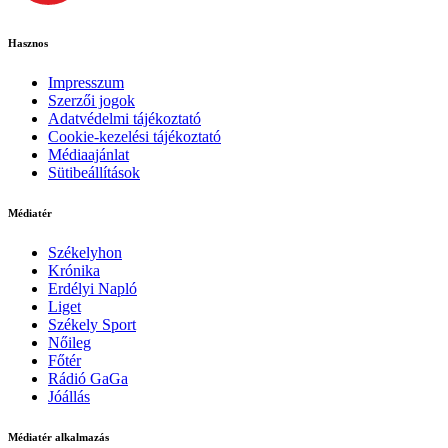
Hasznos
Impresszum
Szerzői jogok
Adatvédelmi tájékoztató
Cookie-kezelési tájékoztató
Médiaajánlat
Sütibeállítások
Médiatér
Székelyhon
Krónika
Erdélyi Napló
Liget
Székely Sport
Nőileg
Főtér
Rádió GaGa
Jóállás
Médiatér alkalmazás