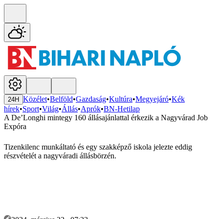
Közélet
•
Belföld
•
Gazdaság
•
Kultúra
•
Megyejáró
•
Kék
24H
hírek
•
Sport
•
Világ
•
Állás
•
Aprók
•
BN-Hetilap
A De’Longhi mintegy 160 állásajánlattal érkezik a Nagyvárad Job
Expóra
Tizenkilenc munkáltató és egy szakképző iskola jelezte eddig
részvételét a nagyváradi állásbörzén.