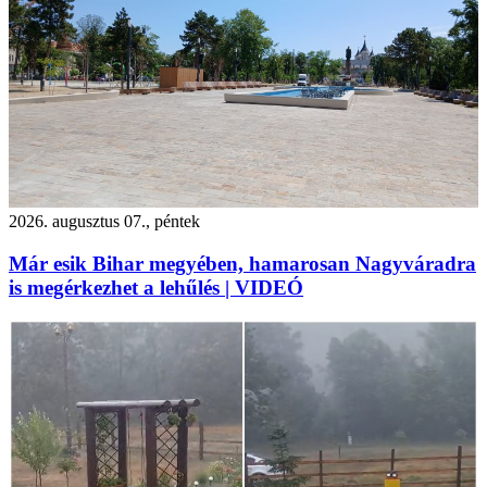
2026. augusztus 07., péntek
Már esik Bihar megyében, hamarosan Nagyváradra
is megérkezhet a lehűlés | VIDEÓ