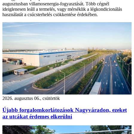
augusztusban villamosenergia-fogyasztását. Több cégnél
ideiglenesen leáll a termelés, vagy mérséklik a légkondicionálás
használatát a csúcsterhelés csökkentése érdekében.
2026. augusztus 06., csütörtök
Újabb forgalomkorlátozások Nagyváradon, ezeket
az utcákat érdemes elkerülni