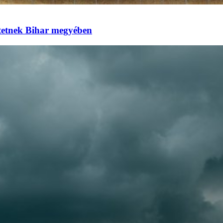
eztetnek Bihar megyében