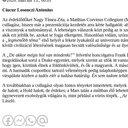
2026. március 13., 00:01
Ciucur Losonczi Antonius
Az érdeklődőket Nagy Tímea-Zita, a Matthias Corvinus Collegium (MC
csillagász, hiszen már a prezentációja kezdetén arra kérte hallgatóit: 
a viszonyuk a tudománnyal. A lehetséges válaszok közt pedig az is sz
akik ezt jelölik be, azokat se fogja elkergetni. Hasonlóan vidám, sz
a
„legmenőbb téma”
első helyét a fekete lyukaktól az univerzum irá
kívüli civilizáció létezésének magasan becsült valószínűsége és az ilye
A
„De akkor mégis hol van mindenki?”
felvetést boncolgatva Frank 
megoldásokat sorol a Drake-egyenlet, melyek szerint az ufók itt vann
hogy igen, köztünk élnek a földönkívüliek, és ők a magyarok. A másod
mi. A harmadik csoporthoz tartozó vélemények pedig tulajdonképpen a 
vizsgálata közben a tudós elér a tudása határáig. Én sem tudom tehát
A továbbiakban a csillagász olyan fontos tényeket ismertetett, melyek 
de halott; a Hold halott, de érdekes; a Mars talán a múltban élő lehete
úgynevezett exobolygók világára is, mint például a vörös törpék.
„Az 
László.