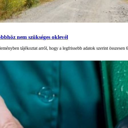
többhöz nem szükséges oklevél
nyben tájékoztat arról, hogy a legfrissebb adatok szerint összesen 