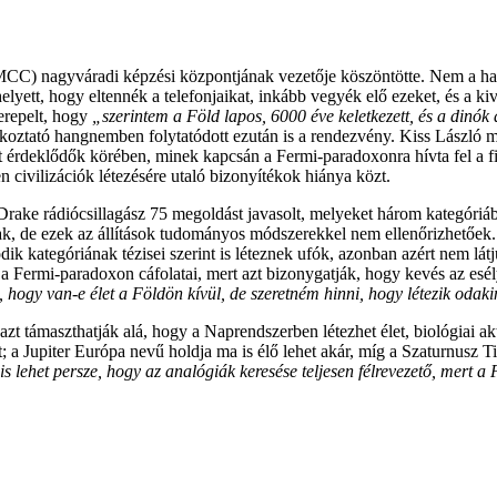
C) nagyváradi képzési központjának vezetője köszöntötte. Nem a hagy
ahelyett, hogy eltennék a telefonjaikat, inkább vegyék elő ezeket, és a k
erepelt, hogy
„szerintem a Föld lapos, 6000 éve keletkezett, és a dinók 
órakoztató hangnemben folytatódott ezután is a rendezvény. Kiss László 
nt érdeklődők körében, minek kapcsán a Fermi-paradoxonra hívta fel a fi
n civilizációk létezésére utaló bizonyítékok hiánya közt.
Drake rádiócsillagász 75 megoldást javasolt, melyeket három kategóriáb
ak, de ezek az állítások tudományos módszerekkel nem ellenőrizhetőek.
ik kategóriának tézisei szerint is léteznek ufók, azonban azért nem l
Fermi-paradoxon cáfolatai, mert azt bizonygatják, hogy kevés az esély
, hogy van-e élet a Földön kívül, de szeretném hinni, hogy létezik odak
azt támaszthatják alá, hogy a Naprendszerben létezhet élet, biológiai ak
tt; a Jupiter Európa nevű holdja ma is élő lehet akár, míg a Szaturnusz T
is lehet persze, hogy az analógiák keresése teljesen félrevezető, mert 