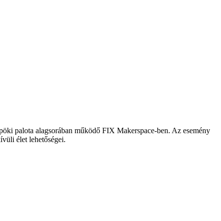
s püspöki palota alagsorában működő FIX Makerspace-ben. Az esemény
üli élet lehetőségei.