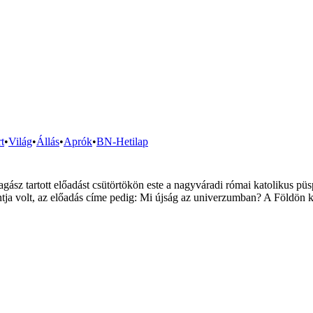
t
•
Világ
•
Állás
•
Aprók
•
BN-Hetilap
illagász tartott előadást csütörtökön este a nagyváradi római katoliku
a volt, az előadás címe pedig: Mi újság az univerzumban? A Földön kív