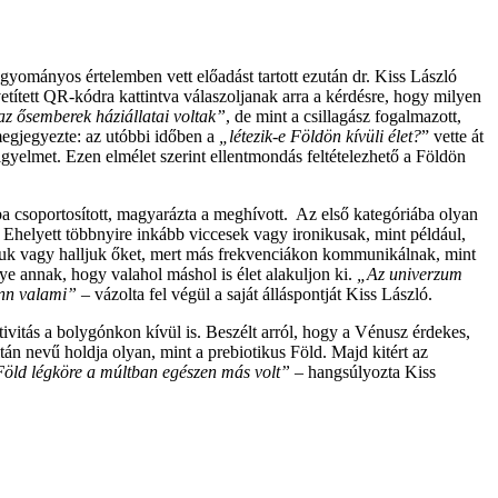
ományos értelemben vett előadást tartott ezután dr. Kiss László
ivetített QR-kódra kattintva válaszoljanak arra a kérdésre, hogy milyen
az ősemberek háziállatai voltak”
, de mint a csillagász fogalmazott,
megjegyezte: az utóbbi időben a
„létezik-e Földön kívüli élet?
” vette át
gyelmet. Ezen elmélet szerint ellentmondás feltételezhető a Földön
a csoportosított, magyarázta a meghívott. Az első kategóriába olyan
 Ehelyett többnyire inkább viccesek vagy ironikusak, mint például,
átjuk vagy halljuk őket, mert más frekvenciákon kommunikálnak, mint
e annak, hogy valahol máshol is élet alakuljon ki.
„Az univerzum
inn valami”
– vázolta fel végül a saját álláspontját Kiss László.
tivitás a bolygónkon kívül is. Beszélt arról, hogy a Vénusz érdekes,
itán nevű holdja olyan, mint a prebiotikus Föld. Majd kitért az
a Föld légköre a múltban egészen más volt”
– hangsúlyozta Kiss