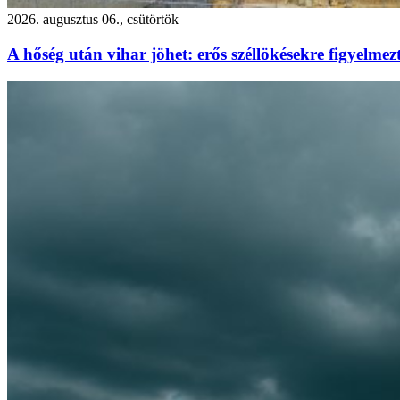
2026. augusztus 06., csütörtök
A hőség után vihar jöhet: erős széllökésekre figyelm