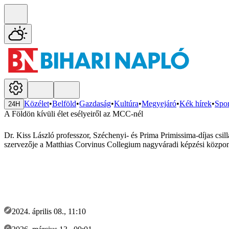
Közélet
•
Belföld
•
Gazdaság
•
Kultúra
•
Megyejáró
•
Kék hírek
•
Spor
24H
A Földön kívüli élet esélyeiről az MCC-nél
Dr. Kiss László professzor, Széchenyi- és Prima Primissima-díjas cs
szervezője a Matthias Corvinus Collegium nagyváradi képzési központj
2024. április 08., 11:10