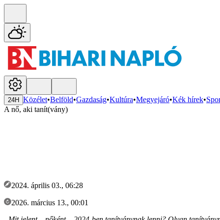
Közélet
•
Belföld
•
Gazdaság
•
Kultúra
•
Megyejáró
•
Kék hírek
•
Spor
24H
A nő, aki tanít(vány)
2024. április 03., 06:28
2026. március 13., 00:01
„Mit jelent – nőként – 2024-ben tanítványnak lenni? Olyan tanítványna