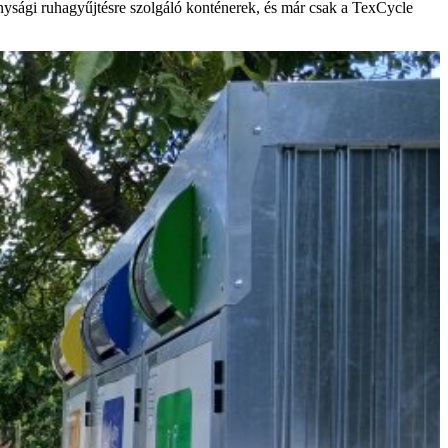
onysági ruhagyűjtésre szolgáló konténerek, és már csak a TexCycle