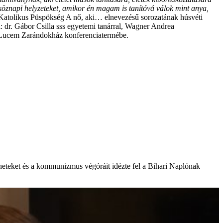
köznapi helyzeteket, amikor én magam is tanítóvá válok mint anya,
tolikus Püspökség A nő, aki… elnevezésű sorozatának húsvéti
l: dr. Gábor Csilla sss egyetemi tanárral, Wagner Andrea
d Lucem Zarándokház konferenciatermébe.
éneteket és a kommunizmus végóráit idézte fel a Bihari Naplónak