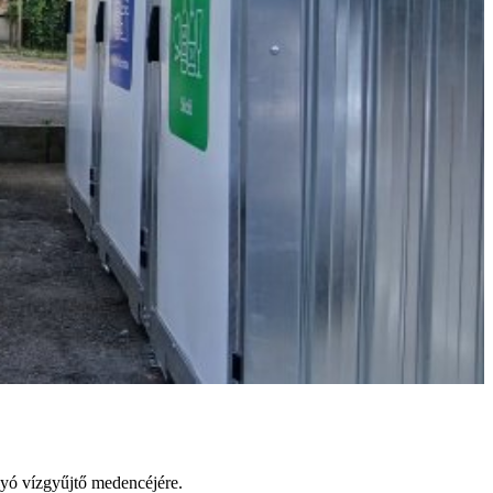
lyó vízgyűjtő medencéjére.