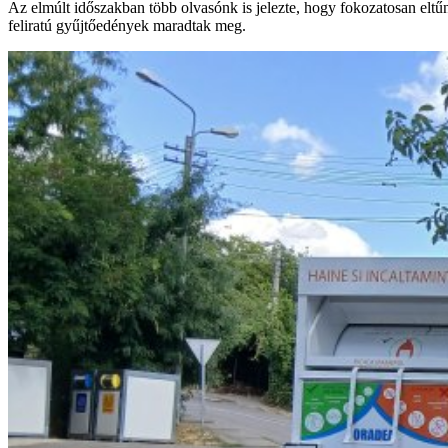
Az elmúlt időszakban több olvasónk is jelezte, hogy fokozatosan eltű
feliratú gyűjtőedények maradtak meg.