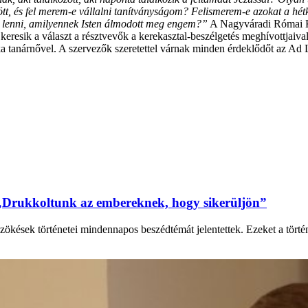
t, és fel merem-e vállalni tanítványságom? Felismerem-e azokat a hét
ány lenni, amilyennek Isten álmodott meg engem?”
A Nagyváradi Római Ka
 keresik a választ a résztvevők a kerekasztal-beszélgetés meghívottjaiva
 tanárnővel. A szervezők szeretettel várnak minden érdeklődőt az A
„Drukkoltunk az embereknek, hogy sikerüljön”
zökések történetei mindennapos beszédtémát jelentettek. Ezeket a tört