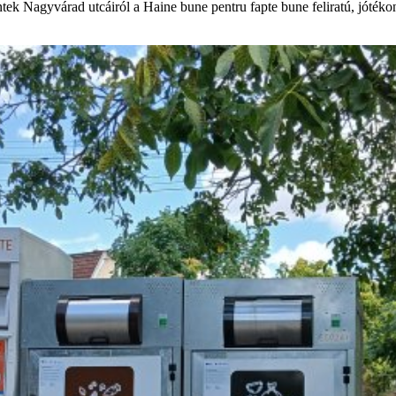
ntek Nagyvárad utcáiról a Haine bune pentru fapte bune feliratú, jóték