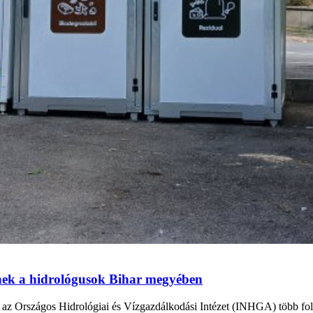
tnek a hidrológusok Bihar megyében
en az Országos Hidrológiai és Vízgazdálkodási Intézet (INHGA) több fo