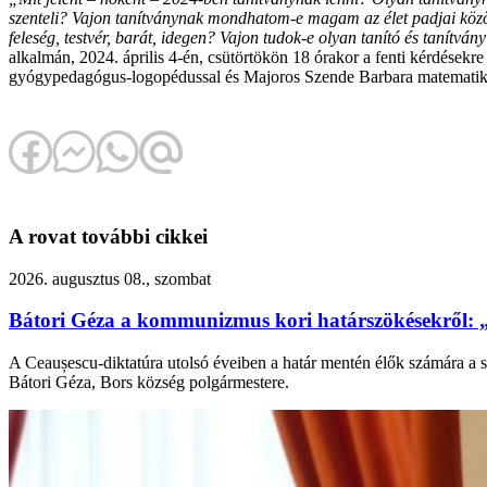
szenteli? Vajon tanítványnak mondhatom-e magam az élet padjai közöt
feleség, testvér, barát, idegen? Vajon tudok-e olyan tanító és tanítv
alkalmán, 2024. április 4-én, csütörtökön 18 órakor a fenti kérdésekre
gyógypedagógus-logopédussal és Majoros Szende Barbara matematika
A rovat további cikkei
2026. augusztus 08., szombat
Bátori Géza a kommunizmus kori határszökésekről: 
A Ceaușescu-diktatúra utolsó éveiben a határ mentén élők számára a s
Bátori Géza, Bors község polgármestere.