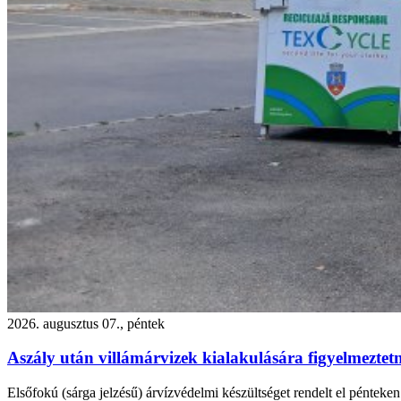
2026. augusztus 07., péntek
Aszály után villámárvizek kialakulására figyelmezte
Elsőfokú (sárga jelzésű) árvízvédelmi készültséget rendelt el péntek