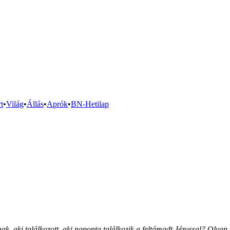
t
•
Világ
•
Állás
•
Aprók
•
BN-Hetilap
k, aki találkozott, aki naponta találkozik a feltámadt Jézussal? Olyan 