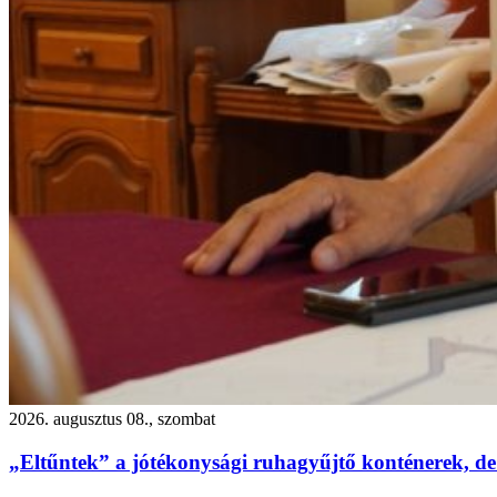
2026. augusztus 08., szombat
„Eltűntek” a jótékonysági ruhagyűjtő konténerek, de