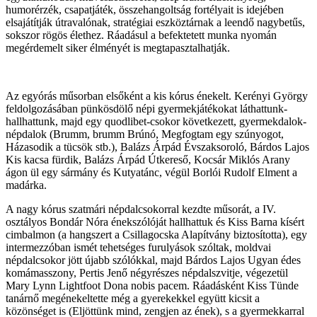
humorérzék, csapatjáték, összehangoltság fortélyait is idejében
elsajátítják útravalónak, stratégiai eszköztárnak a leendő nagybetűs,
sokszor rögös élethez. Ráadásul a befektetett munka nyomán
megérdemelt siker élményét is megtapasztalhatják.
Az egyórás műsorban elsőként a kis kórus énekelt. Kerényi György
feldolgozásában pünkösdölő népi gyermekjátékokat láthattunk-
hallhattunk, majd egy quodlibet-csokor következett, gyermekdalok-
népdalok (Brumm, brumm Brúnó, Megfogtam egy szúnyogot,
Házasodik a tücsök stb.), Balázs Árpád Évszaksoroló, Bárdos Lajos
Kis kacsa fürdik, Balázs Árpád Útkereső, Kocsár Miklós Arany
ágon ül egy sármány és Kutyatánc, végül Borlói Rudolf Elment a
madárka.
A nagy kórus szatmári népdalcsokorral kezdte műsorát, a IV.
osztályos Bondár Nóra énekszólóját hallhattuk és Kiss Barna kísért
cimbalmon (a hangszert a Csillagocska Alapítvány biztosította), egy
intermezzóban ismét tehetséges furulyások szóltak, moldvai
népdalcsokor jött újabb szólókkal, majd Bárdos Lajos Ugyan édes
komámasszony, Pertis Jenő négyrészes népdalszvitje, végezetül
Mary Lynn Lightfoot Dona nobis pacem. Ráadásként Kiss Tünde
tanárnő megénekeltette még a gyerekekkel együtt kicsit a
közönséget is (Eljöttünk mind, zengjen az ének), s a gyermekkarral