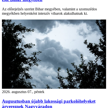
Az előrejelzés szerint Bihar megyében, valamint a szomszédos
megyékben helyenként intenzív viharok alakulhatnak ki.
2026. augusztus 07., péntek
Augusztusban újabb lakossági parkolóhelyeket
árvereznek Nagyváradon