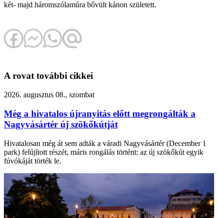
két- majd háromszólamúra bővült kánon született.
A rovat további cikkei
2026. augusztus 08., szombat
Még a hivatalos újranyitás előtt megrongálták a
Nagyvásártér új szökőkútját
Hivatalosan még át sem adták a váradi Nagyvásártér (December 1
park) felújított részét, máris rongálás történt: az új szökőkút egyik
fúvókáját törték le.