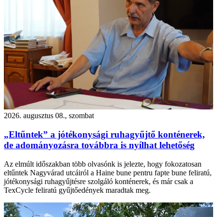
2026. augusztus 08., szombat
„Eltűntek” a jótékonysági ruhagyűjtő konténerek,
de adományozásra továbbra is nyílhat lehetőség
Az elmúlt időszakban több olvasónk is jelezte, hogy fokozatosan
eltűntek Nagyvárad utcáiról a Haine bune pentru fapte bune feliratú,
jótékonysági ruhagyűjtésre szolgáló konténerek, és már csak a
TexCycle feliratú gyűjtőedények maradtak meg.