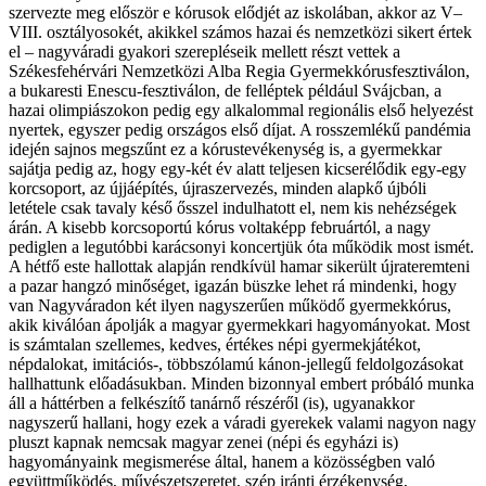
szervezte meg először e kórusok elődjét az iskolában, akkor az V–
VIII. osztályosokét, akikkel számos hazai és nemzetközi sikert értek
el – nagyváradi gyakori szerepléseik mellett részt vettek a
Székesfehérvári Nemzetközi Alba Regia Gyermekkórusfesztiválon,
a bukaresti Enescu-fesztiválon, de felléptek például Svájcban, a
hazai olimpiászokon pedig egy alkalommal regionális első helyezést
nyertek, egyszer pedig országos első díjat. A rosszemlékű pandémia
idején sajnos megszűnt ez a kórustevékenység is, a gyermekkar
sajátja pedig az, hogy egy-két év alatt teljesen kicserélődik egy-egy
korcsoport, az újjáépítés, újraszervezés, minden alapkő újbóli
letétele csak tavaly késő ősszel indulhatott el, nem kis nehézségek
árán. A kisebb korcsoportú kórus voltaképp februártól, a nagy
pediglen a legutóbbi karácsonyi koncertjük óta működik most ismét.
A hétfő este hallottak alapján rendkívül hamar sikerült újrateremteni
a pazar hangzó minőséget, igazán büszke lehet rá mindenki, hogy
van Nagyváradon két ilyen nagyszerűen működő gyermekkórus,
akik kiválóan ápolják a magyar gyermekkari hagyományokat. Most
is számtalan szellemes, kedves, értékes népi gyermekjátékot,
népdalokat, imitációs-, többszólamú kánon-jellegű feldolgozásokat
hallhattunk előadásukban. Minden bizonnyal embert próbáló munka
áll a háttérben a felkészítő tanárnő részéről (is), ugyanakkor
nagyszerű hallani, hogy ezek a váradi gyerekek valami nagyon nagy
pluszt kapnak nemcsak magyar zenei (népi és egyházi is)
hagyományaink megismerése által, hanem a közösségben való
együttműködés, művészetszeretet, szép iránti érzékenység,