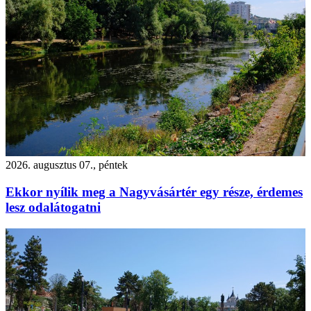
2026. augusztus 07., péntek
Ekkor nyílik meg a Nagyvásártér egy része, érdemes
lesz odalátogatni