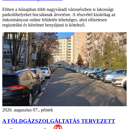
Ebben a hónapban több nagyváradi városrészben is lakossági
parkolóhelyeket bocsátanak árverésre. A részvétel kizárólag az
önkormányzat online felületén lehetséges, ahol előzetesen
regisztrálni és kérelmet benyújtani is kötelező.
2026. augusztus 07., péntek
A FÖLDGÁZSZOLGÁLTATÁS TERVEZETT