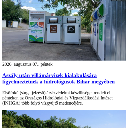
2026. augusztus 07., péntek
Aszály után villámárvizek kialakulására
figyelmeztetnek a hidrológusok Bihar megyében
Elsőfokú (sárga jelzésű) árvízvédelmi készültséget rendelt el
pénteken az Országos Hidrológiai és Vízgazdálkodási Intézet
(INHGA) több folyó vízgyűjtő medencéjére.