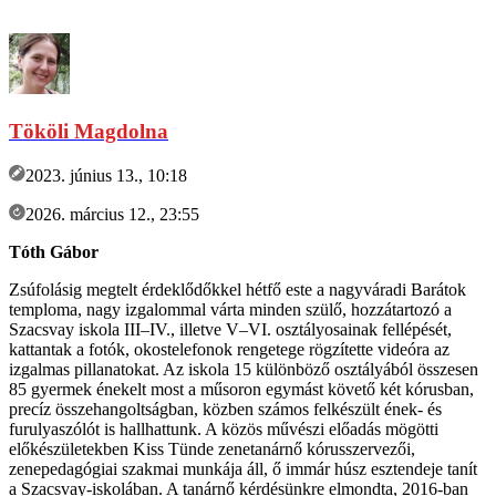
Tököli Magdolna
2023. június 13., 10:18
2026. március 12., 23:55
Tóth Gábor
Zsúfolásig megtelt érdeklődőkkel hétfő este a nagyváradi Barátok
temploma, nagy izgalommal várta minden szülő, hozzátartozó a
Szacsvay iskola III–IV., illetve V–VI. osztályosainak fellépését,
kattantak a fotók, okostelefonok rengetege rögzítette videóra az
izgalmas pillanatokat. Az iskola 15 különböző osztályából összesen
85 gyermek énekelt most a műsoron egymást követő két kórusban,
precíz összehangoltságban, közben számos felkészült ének- és
furulyaszólót is hallhattunk. A közös művészi előadás mögötti
előkészületekben Kiss Tünde zenetanárnő kórusszervezői,
zenepedagógiai szakmai munkája áll, ő immár húsz esztendeje tanít
a Szacsvay-iskolában. A tanárnő kérdésünkre elmondta, 2016-ban