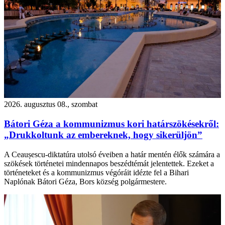
2026. augusztus 08., szombat
Bátori Géza a kommunizmus kori határszökésekről:
„Drukkoltunk az embereknek, hogy sikerüljön”
A Ceaușescu-diktatúra utolsó éveiben a határ mentén élők számára a
szökések történetei mindennapos beszédtémát jelentettek. Ezeket a
történeteket és a kommunizmus végóráit idézte fel a Bihari
Naplónak Bátori Géza, Bors község polgármestere.