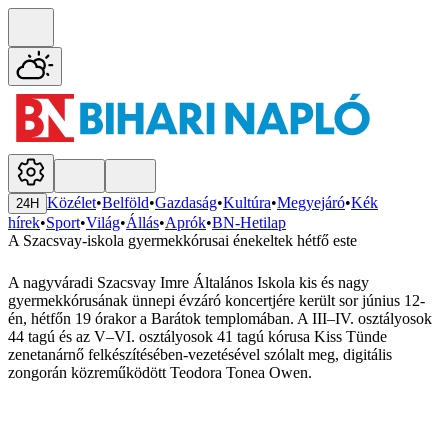
Közélet
•
Belföld
•
Gazdaság
•
Kultúra
•
Megyejáró
•
Kék
24H
hírek
•
Sport
•
Világ
•
Állás
•
Aprók
•
BN-Hetilap
A Szacsvay-iskola gyermekkórusai énekeltek hétfő este
A nagyváradi Szacsvay Imre Általános Iskola kis és nagy
gyermekkórusának ünnepi évzáró koncertjére került sor június 12-
én, hétfőn 19 órakor a Barátok templomában. A III–IV. osztályosok
44 tagú és az V–VI. osztályosok 41 tagú kórusa Kiss Tünde
zenetanárnő felkészítésében-vezetésével szólalt meg, digitális
zongorán közreműködött Teodora Tonea Owen.