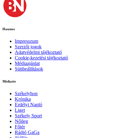
Hasznos
Impresszum
Szerzői jogok
Adatvédelmi tájékoztató
Cookie-kezelési tájékoztató
Médiaajánlat
Sütibeállítások
Médiatér
Székelyhon
Krónika
Erdélyi Napló
Liget
Székely Sport
Nőileg
Főtér
Rádió GaGa
Jóállás