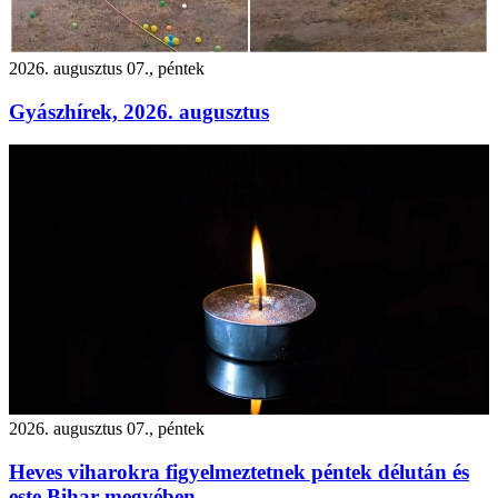
2026. augusztus 07., péntek
Gyászhírek, 2026. augusztus
2026. augusztus 07., péntek
Heves viharokra figyelmeztetnek péntek délután és
este Bihar megyében